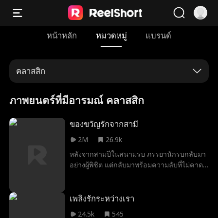
หน้าหลัก
หมวดหมู่
แบรนด์
คลาสสิก
ภาพยนตร์ที่มีอารมณ์ คลาสสิก
ของขวัญรักจากสามี
2M
26.9k
หลังจากสามปีในสนามรบ ภรรยานักรบกลับมา
อย่างผู้พิชิต แต่กลับมาพร้อมความลับที่ไม่คาด
ฝัน...เธอท้อง! อดีตแม่ทัพใหญ่แห่งจักรวรรดิได้
ปลดประจำการตามคำขอสุดท้ายของบิดา
มารดา และแต่งงานกับสตรีผู้เลื่องชื่อในด้าน
เพลิงรักระหว่างเรา
ความกล้าหาญและความทะเยอทะยาน เธอ
24.5k
545