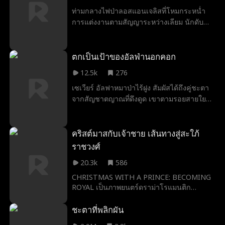
ใฝ่ฝันที่จะสร้างความยิ่งใหญ่บนสนามรบ ก่อน
ท่ามกลางไฟป่าลอสแอนเจลิสที่โหมกระหน่ำ
จากลา เขามอบหอกในตำนานที่หลอมจาก
การแต่งงานตามสัญญาระหว่างเลียม นักดับ
เหล็กเย็นอายุพันปีให้เป็นของขวัญแก่เธอ
เพลิงหนุ่ม และนาตาลี นักเขียนนิยาย ต้องพบ
วิกฤตจากความเข้าใจผิด การหักหลัง และบท
ทดสอบเฉียดตาย เมื่อไฟป่าลุกลาม เลียมเริ่มรู้
ตกเป็นเป้าของอัลฟ่านอกคอก
ใจตัวเองว่ารักนาตาลี ขณะที่เธอได้ทบทวน
12.5k
276
ความสัมพันธ์ผ่านความเจ็บปวด ทั้งสองใกล้ชิด
เซเวียร์ อัลฟาหมาป่าไร้ฝูง สัมผัสได้ถึงคู่ชะตา
กันยิ่งขึ้นท่ามกลางภัยร้าย จนในที่สุดความรักก็
จากสัญชาตญาณที่ดึงดูด เขาตามรอยสายใย
คุโชนขึ้นอีกครั้งจากเถ้าถ่าน
นั้นจนพบหมอไอลา หมาป่าโอเมก้า เซเวียร์
หลงใหลในความอ่อนโยนแต่เข้มแข็งของเธอ
และมุ่งมั่นจะครอบครอง ทว่าไอลากลับเชื่อว่า
คริสต์มาสกับเจ้าชาย เส้นทางสู่สะใภ้
คู่ชะตาของเธอคือคนอื่น การตามตื๊ออย่างไม่
ราชวงศ์
ลดละของเซเวียร์จึงเริ่มขึ้น แม้ตอนแรกไอลา
20.3k
586
จะระแวง แต่เธอก็ค่อยๆ เข้าใจตัวตนที่แท้จริง
ภายใต้เปลือกนอกของอัลฟาผู้นี้ จนกลายเป็น
CHRISTMAS WITH A PRINCE: BECOMING
ROYAL เป็นภาพยนตร์ดราม่าโรแมนติก
ความรักที่เร่าร้อน ทว่าความสัมพันธ์ของพวก
คริสต์มาสสัญชาติอเมริกัน กำกับโดย จัสติน จี.
เขากลับต้องเผชิญบททดสอบแสนสาหัส ทั้งการ
ชะตาที่พลิกผัน
ไดค์ (Anything for Jackson, A Very Country
หักหลังในฝูงและภัยคุกคามจากภายนอก ท้าย
Christmas) นำแสดงโดย นิค ฮาวน์สโลว์ (The
ที่สุด ด้วยความมุ่งมั่นและการร่วมฝ่าฟัน