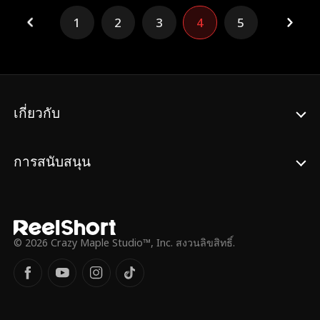
ไล่อันนาออกจากบ้านอย่างไม่ไยดี อันนาที่
1
2
3
4
5
หัวใจแตกสลายจึงตั้งปณิธานว่าจะไม่มีวันให้
อภัยเขาอีกต่อไป เธอกลับมานั่งตำแหน่ง
ประธานบริษัทสำนักพิมพ์ชั้นนำและปลดนที
ออกจากตำแหน่งทันที แต่ในที่สุด นทีก็ได้ตา
สว่างว่าอันนาที่แสร้งเป็นแม่บ้านมาตลอด 25 ปี
แท้จริงแล้วคือทายาทตระกูลมหาเศรษฐีผู้ทรง
เกี่ยวกับ
อำนาจ
การสนับสนุน
© 2026 Crazy Maple Studio™, Inc. สงวนลิขสิทธิ์.