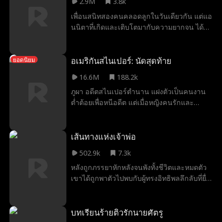
2.9M
3.8k
Catch, Good Behavior) และ เคทลิน ลีบ
อันตราย ทั้งคู่จึงเอาชนะทุกอุปสรรคและครอง
เพื่อนสนิทสองคนคลอดลูกในวันเดียวกัน แต่แอ
(Total Recall, Locked Up)
รักกันอย่างยั่งยืน
นนิตาที่เกิดและเติบโตมากับความยากจน ได้
แอบสลับทารกของตัวเองและบุตรของเพื่อนซึ่ง
เป็นซีอีโอ โดยหวังจะมอบชีวิตที่สุขสบายให้แก่
ลูกสาวของตัวเอง โดยไม่รู้เลยว่า แท้จริงแล้ว
อเมริกันสไนเปอร์: นัดสุดท้าย
ยอดนิยม
เพื่อนผู้เป็นซีอีโอได้เห็นเหตุการณ์ทั้งหมด และ
16.6M
188.2k
ได้แอบสลับเด็กกลับคืนอย่างเงียบ ๆ จนเวลา
ภูผา อดีตสไนเปอร์ตำนาน แฝงตัวเป็นคนงาน
ผ่านไปสิบแปดปี ขณะที่แผนการของแอนนิตา
ต่ำต้อยเพื่อหนีอดีต แต่เมื่อหญิงคนรักและ
กำลังจะประสบความสำเร็จ เธอกลับค้นพบ
ลูกสาวถูกคุกคาม เขาจำต้องเผยฝีมือมัจจุราช
ความจริงอันน่าตกตะลึงว่า เด็กสาวที่เธอทำตัว
อีกครั้งเพื่อปกป้องพวกเธอ แม้ต้องแลกกับการ
เลวร้ายใส่มาโดยตลอดนั้น แท้จริงคือลูกสาวแท้
เปิดเผยตัวตนที่ซ่อนเร้นมานาน
เส้นทางแห่งเจ้าพ่อ
ๆ ของเธอเอง
502.9k
7.3k
หลังถูกภรรยาหักหลังจนพังทั้งชีวิตและหมดตัว
เขาได้ถูกพาตัวไปพบกับผู้ทรงอิทธิพลลึกลับที่ยื่น
ข้อเสนอให้ หากเขาผ่านบททดสอบทั้งหมด เขา
จะได้สืบทอดตำแหน่ง “เจ้าพ่อ” คนใหม่ของ
เมือง
บทเรียนร้ายติวรักนายศัตรู