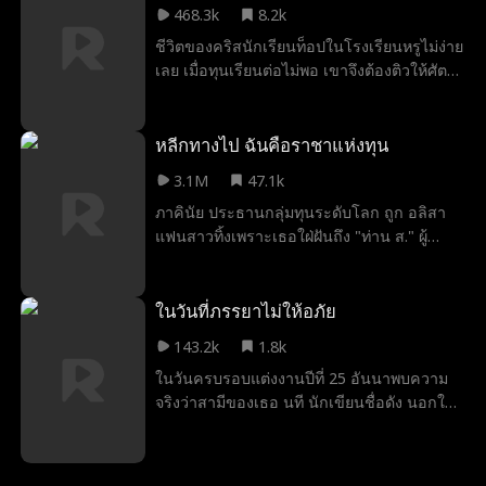
468.3k
8.2k
ชีวิตของคริสนักเรียนท็อปในโรงเรียนหรูไม่ง่าย
เลย เมื่อทุนเรียนต่อไม่พอ เขาจึงต้องติวให้ศัตรู
ตัวฉกาจอย่างลูเซียนหนุ่มแบดบอยที่เขาเพิ่งเห็น
ว่าพยายามยั่วยวนอาจารย์เพื่อแลกเกรด แต่
เรื่องแย่กว่าคือลูเซียนดันกุมความลับสุดดาร์ก
หลีกทางไป ฉันคือราชาแห่งทุน
ของเขาไว้ คริสต้องทำตามคติใกล้ชิดศัตรูให้
3.1M
47.1k
มากเข้าไว้แต่ดูเหมือนเขาจะใกล้เกินไปแล้ว
ภาคินัย ประธานกลุ่มทุนระดับโลก ถูก อลิสา
แฟนสาวทิ้งเพราะเธอใฝ่ฝันถึง "ท่าน ส." ผู้
ลึกลับ โชคชะตาทำให้เขาได้แต่งงานกับ แพร
วา ซีอีโอสาวสวย ก่อนที่เขาจะเปิดเผยตัวตน
ที่แท้จริงในงานเลี้ยงของอลิสา เพื่อทวงคืนทุก
ในวันที่ภรรยาไม่ให้อภัย
อย่างที่เคยเป็นของเขา
143.2k
1.8k
ในวันครบรอบแต่งงานปีที่ 25 อันนาพบความ
จริงว่าสามีของเธอ นที นักเขียนชื่อดัง นอกใจ
เธอมาตลอดหลายปี อันนาผิดหวังและเจ็บปวด
จนตัดสินใจจะหย่า ขณะเดียวกัน นทีที่มั่นใจว่า
กำลังจะได้ตำแหน่งประธานบริษัทสำนักพิมพ์ ก็