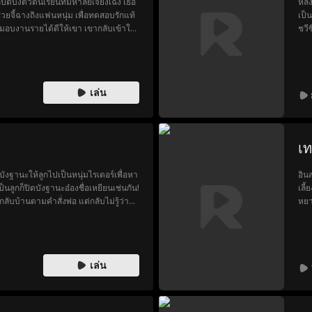
ิดบังตัวตนเรียนที่มหาลัยเจียงเฉิง เธอ
หลัง
จี้ฉางถิงแฟนหนุ่ม เพื่อทดสอบรักแท้
เป็
มอบงานรายได้ดีให้เขา เขากลับเข้าใจ
ชวี
ันมาดูถูกเธอสารพัด...
ความ
วังท
จนแ
วัง 
เล่น
เอง
เ
ดบังฐานะให้ลูกไปเป็นหนุ่มไรเดอร์เพื่อหา
อิน
้เป็นลูกก็ปิดบังฐานะอ๋องชื่อเหยียนเช่นกัน!
เลี
ลับบ้านตามคำสั่งพ่อ แต่กลับไม่รู้ว่า
หยา
านกับคุณชายโจวเซิ่งเจี๋ยแห่งตระกูลโจว
อำน
่ ความวุ่นวายสุดป่วนจึงเปิดฉากขึ้น!
ยุท
แอบ
สนใ
เล่น
ชาต