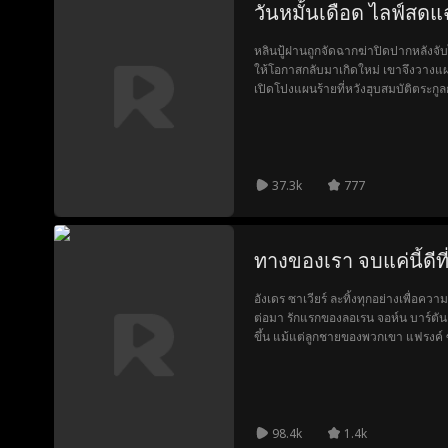
วันหมั้นเดือด ไลฟ์สดแฉ
หลินปู้ฝานถูกจัดฉากฆ่าปิดปากหลังจับได
ให้โอกาสกลับมาเกิดใหม่ เขาจึงวาง
เปิดโปงแผนร้ายที่หวังฮุบสมบัติตระกูลก
ควงภรรยาใหม่เริ่มต้นชีวิตที่สดใส ทิ้
37.3k
777
ทางของเรา จบแค่นี้ดีที
อังเดร ซาเวียร์ ละทิ้งทุกอย่างเพื่อคว
ต่อมา รักแรกของลอเรน จอห์น บาร์ตัน 
ขึ้น แม้แต่ลูกชายของพวกเขา แฟรงค์ ซา
เขา นอกใจ หย่าร้าง ทรยศ ความเจ็บปวด
หายไปเมื่อเขาได้ทุกอย่างกลับคืนมา สิ่
Atenas Group บริษัทที่มีอิทธิพลและส
98.4k
1.4k