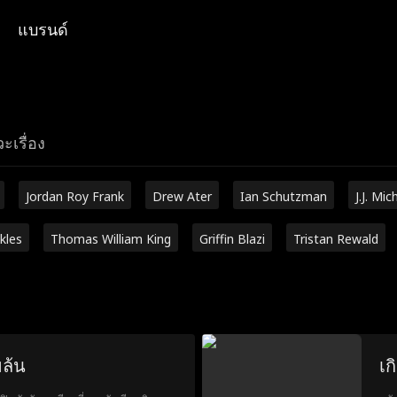
แบรนด์
ะเรื่อง
Jordan Roy Frank
Drew Ater
Ian Schutzman
J.J. Mic
kles
Thomas William King
Griffin Blazi
Tristan Rewald
ขล้น
เก