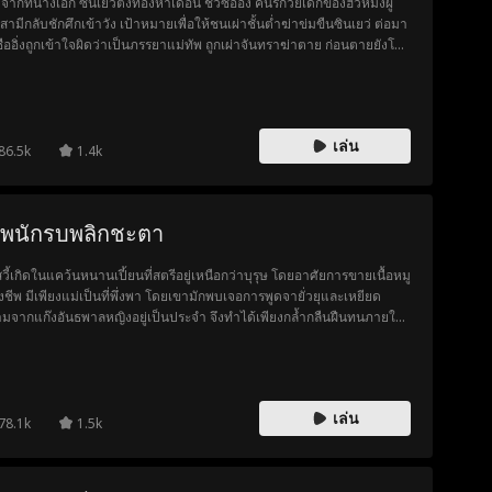
จากที่นางเอก ซินเยว่ตั้งท้องห้าเดือน ชวีซืออิ่ง คนรักวัยเด็กของฮั่วหมิงผู้
นสามีกลับชักศึกเข้าวัง เป้าหมายเพื่อให้ชนเผ่าชั้นต่ำฆ่าข่มขืนซินเยว่ ต่อมา
ซืออิ่งถูกเข้าใจผิดว่าเป็นภรรยาแม่ทัพ ถูกเผ่าจันทราฆ่าตาย ก่อนตายยังโยน
ผิดให้เหวินซินเยว่ ฮั่วหมิงเชื่อคำสั่งเสียของชวีซืออิ่ง ว่านางเอกชักศึกเข้า
ำให้ชวีซืออิ่งตาย เลยให้ชนเผ่าชั้นต่ำข่มขืนเหวินซินเยว่ที่ตั้งท้องห้าเดือน
ท้งลูก เหวินซินเยว่กลับชาติมาเกิดใหม่ ฟื้นขึ้นมาในวันที่พวกชนเผ่าบุกเข้า
ชาตินี้ นางเอกซินเยว่ เพื่อหลีกเลี่ยงความผิดเดิม ซินเยว่จึงตัดสินใจให้ตัว
เล่น
พึ่งพาพระมเหสี
86.5k
1.4k
ทพนักรบพลิกชะตา
สวี้เกิดในแคว้นหนานเปี้ยนที่สตรีอยู่เหนือกว่าบุรุษ โดยอาศัยการขายเนื้อหมู
้ยงชีพ มีเพียงแม่เป็นที่พึ่งพา โดยเขามักพบเจอการพูดจายั่วยุและเหยียด
มจากแก๊งอันธพาลหญิงอยู่เป็นประจำ จึงทำได้เพียงกล้ำกลืนฝืนทนภายใต้
าจที่ถูกกดขี่ แม้จะมีธรรมเนียมที่ดูถูกบุรุษ ไม่อนุญาตให้บุรุษฝึกฝนวิทยา
ธ์ แต่อินสวี้กลับมีใจที่อยากออกทัพไปสังหารศัตรู และปกป้องแคว้น จึงมักจะ
ฝึกฝนวิทยายุทธ์ลับหลังแม่ เพื่อทำให้ปณิธานที่หวังไว้เป็นจริง อินสวี้ไม่
จที่แม่คัดค้านการเข้าร่วมงานชุมนุมเทพนักรบ ทว่าเขากลับเริ่มเข้าใกล้
เล่น
ิกำเนิดของตัวเองที่ลานเทพนักรบทีละนิด...
78.1k
1.5k