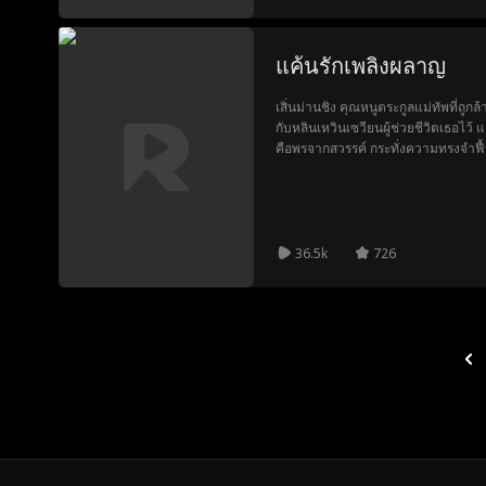
แค้นรักเพลิงผลาญ
เสิ่นม่านชิง คุณหนูตระกูลแม่ทัพที่ถู
กับหลินเหวินเซวียนผู้ช่วยชีวิตเธอไว้ แล
คือพรจากสวรรค์ กระทั่งความทรงจำฟื้นคืน
หลินชิงเยว่ 'คนรักที่ลืมไม่ลง' สร้างขึ้
ครอบครัวเธอ เธอจึงฉีกหน้ากากจอมปลอมท
บัญชาการทหารที่แอบรักเธอมาสิบปีและ
วินเซวียนคุกเข่าขอขมา เซี่ยอวี้อันกลับ
ไม่ถึงตาแกมายุ่ง'
36.5k
726