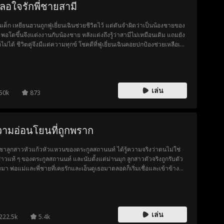
ลอใจรักพี่ชายสามี
เด็ก เหยียนฮวนถูกฟู่เยี่ยนเฉินช่วยชีวิตไว้ แต่ดันจำผิดว่าเป็นน้องชายของ
 พอโตขึ้นจึงแต่งงานกับน้องชาย หลังแต่งถึงรู้ว่าสามีไม่เหมือนเดิม แถมยัง
กไม่ได้ ชีวิตคู่จึงมีแต่ความทุกข์ โชคดีที่ฟู่เยี่ยนเฉินคอยปกป้องช่วยเหลือเธอ
อ แม้จะเริ่มหวั่นไหว แต่เธอก็ข่มใจไม่ทำผิดศีลธรรม ทว่าเมื่อถูกสามีและ
บครัวทำร้ายจิตใจสารพัด ในที่สุดเธอก็เข้มแข็งพอที่จะสลัดทุกพันธนาการ
ง เพื่อตามหาชีวิตและอิสระที่เธอต้องการ
เล่น
50k
873
ามอ่อนโยนที่ถูกพราก
ชาลูกสาวหัวแก้วหัวแหวนของตระกูลสถานนท์ ได้รู้ความจริงว่าตนไม่ใช่
สาวแท้ ๆ ของตระกูลสถานนท์ และนับตั้งแต่ม่านมุก ลูกสาวตัวจริงถูกรับตัว
บมา พ่อแม่และพี่ชายที่เคยรักและเอ็นดูเธอมาตลอดก็เริ่มเชื่อและเข้าข้างคำ
ข้างเดียวของม่านมุก ด้วยเพราะเข้าใจผิดว่าฌิชชาผลักย่าของเธอตกบันได
าการโคม่า คนตระกูลสถานนท์จึงส่งฌิชชาไปโรงเรียนสอนคุณธรรมสตรี
่อให้เธอสำนึกผิดและปรับปรุงตัว เป็นเหตุให้ฌิชชาต้องทุกข์ทรมานแสน
ัสยาวนานถึงสามปี และกลายเป็นคนพิการตลอดชีวิตไม่สามารถรักษาได้
เล่น
ปีต่อมา เมื่อฌิชชาถูกตระกูลสถานนท์รับกลับมา พวกเขาก็พบว่าฌิชชาที่
222.5k
5.4k