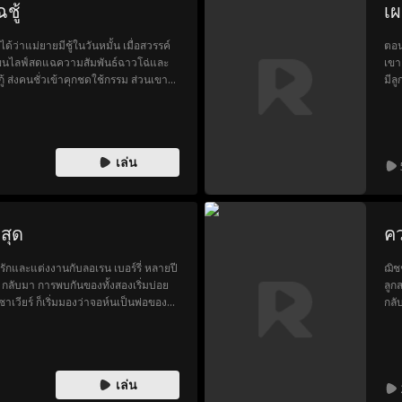
ชู้
เผ
้ว่าแม่ยายมีชู้ในวันหมั้น เมื่อสวรรค์
ตอน
แผนไลฟ์สดแฉความสัมพันธ์ฉาวโฉ่และ
เขา
ู้ ส่งคนชั่วเข้าคุกชดใช้กรรม ส่วนเขา
มีลู
งให้แฟนเก่าต้องจมอยู่กับความเสียใจ
เสม
ครอ
ทิ้
เล่น
่สุด
คว
ามรักและแต่งงานกับลอเรน เบอร์รี่ หลายปี
ฌิช
กลับมา การพบกันของทั้งสองเริ่มบ่อย
ลูก
เวียร์ ก็เริ่มมองว่าจอห์นเป็นพ่อของ
กลั
จากการสูญเสียคนที่อังเดรรักที่สุด
พูด
งที่ลอเรนไม่เคยรู้คือเขาเป็นซีอีโอของ
จนอ
ำคัญที่สุดในโลก!
เพื
สาห
เล่น
สาม