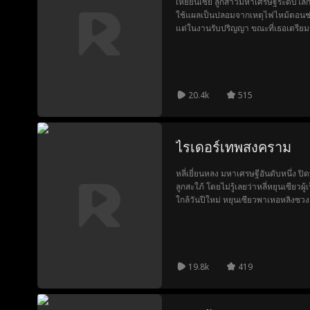
เหยียนเซี่ย ลูกสาวมหาเศรษฐีระดับโลกป
ใช้แผลเป็นปลอมจากเหตุไฟไหม้ตอนช่วย
แต่ในงานรับปริญญา ขณะที่เธอเตรียม
ผิดว่าเจิ้งอี้โหรวคือทายาทเศรษฐี จึงห
20.4k
515
ไรเดอร์เทพสงคราม
หลี่เยี่ยนหลง มหาเศรษฐีอันดับหนึ่ง ปิ
ลูกสะใภ้ โดยไม่รู้เลยว่าหลี่หยุนเซียวผู
ใกล้วันปีใหม่ หยุนเซียวพาเหอหลิงซวงก
เธอคือลูกสาวผู้ว่าการที่กำลังจะแต่งง
เมื่อคุณชายโจวยกพวกมาบุกหมู่บ้านหลี
19.8k
419