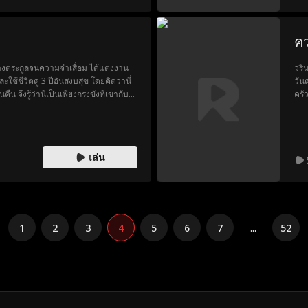
เคย
คว
กล้างตระกูลจนความจำเสื่อม ได้แต่งงาน
วริ
ะใช้ชีวิตคู่ 3 ปีอันสงบสุข โดยคิดว่านี่
วัน
 จึงรู้ว่านี่เป็นเพียงกรงขังที่เขากับ
ครั
นเพื่อปกปิดความผิดที่เคยฆ่าล้าง
ดีโ
ิ้ง หันไปสู่อ้อมกอดของเซี่ยอวี้อัน ผู้
โทร
พร้อมจะช่วยเธอแก้แค้น เมื่อหลินเห
“ชล
ใช้ปืนจ่อแล้วเหยียดยิ้ม 'ผู้หญิงของฉัน
ว่า
เล่น
ชีว
รูป
ละเ
1
2
3
4
5
6
7
...
52