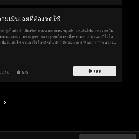
สดใสร่างเริงคนนั้น ตอนนี้กลับทำตัวห่างเหินไปเสียแล้ว
ามเมินเฉยที่ต้องชดใช้
นทร ผู้เป็นย่า ลำเอียงรักหลานชายและหมกมุ่นกับการเล่นไพ่นกกระจอก ใน
ครบรอบแต่งงานของลูกชายและลูกสะใภ้ เธอทิ้งหลานสาว “กานดา” ไว้ใน
วเพื่อไปเล่นไพ่ กานดาใช้โทรศัพท์นาฬิกาติดต่อหาแม่ “พิณนารา” ระหว่างวิ
อคอล แม่สังเกตเห็นความผิดปกติ แต่สายถูกตัดเพราะแบตหมด พิณนารา
หาผู้เป็นแม่สามีหลายครั้ง แต่เสียงไพ่กลบสายหมด เธอจึงรีบติดต่อสามี
ันต์” ทว่าขณะนั้นเขากำลังออกเดตกับรักแรก และไม่ใส่ใจ แถมยังกล่าวหา
เธอคิดมากและปฏิเสธจะคุย ท้ายที่สุด เมื่อพิณนาราไปพบลูก กานดาเสีย
เล่น
ิตจากการสูดแก๊สนานเกินไปแล้ว ชลันต์ไม่เชื่อเรื่องทั้งหมด จนกระทั่งได้เห็น
52.1k
675
ถ่ายลูกสาวในงานศพ จึงจำใจเผชิญหน้ากับโศกนาฏกรรมที่เกิดจาก ความ
ลยและความกตัญญูแบบผิดที่ผิดทาง