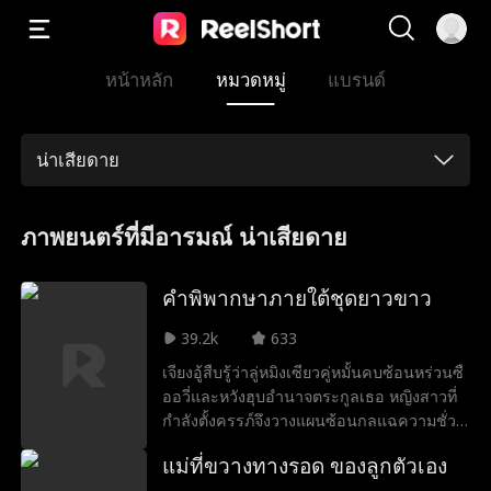
หน้าหลัก
หมวดหมู่
แบรนด์
น่าเสียดาย
ภาพยนตร์ที่มีอารมณ์ น่าเสียดาย
คำพิพากษาภายใต้ชุดยาวขาว
39.2k
633
เจียงอู้สืบรู้ว่าลู่หมิงเซียวคู่หมั้นคบซ้อนหร่วนซื
ออวี่และหวังฮุบอำนาจตระกูลเธอ หญิงสาวที่
กำลังตั้งครรภ์จึงวางแผนซ้อนกลแฉความชั่ว
กลางงานแต่งจนทั้งคู่พังพินาศ แม้ต้องสูญเสีย
แม่ที่ขวางทางรอด ของลูกตัวเอง
ลูก แต่เธอก็ได้พบรักแท้กับสวี่จิ่งชวนที่คอย