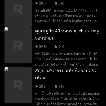
เยียวยาหัวใจ จนได้เริ่มต้นชีวิตใหม่อย่างมี
28.3k
520
ความสุข
จ้าวหนิงซีต้องการถอนเงิน 85,000 ดอลลาร์
เพื่อจ่ายค่าผ่าตัดช่วยชีวิตหยางหยาง แต่ติด
ปัญหาวงเงินจึงต้องไปทำเรื่องที่ธนาคาร และ
ได้เจอกับซ่งเฟินฟาง พนักงานจอมหยิ่งที่ยึดติด
คุณหนูวัย 40 ซ่อนรวย ฟาดตระกูล
กฎระเบียบ การขอเพิ่มวงเงินง่ายๆ กลายเป็น
เรื่องยากเมื่อถูกสั่งให้หาหลักฐานยืนยันตัวตน
จอมปลอม
สารพัด จ้าวหนิงซียอมอดทนเพื่อช่วยเด็ก แต่
59.8k
940
แล้วกลับเหลือบไปเห็นรูปถ่ายและพบว่า
พนักงานที่คอยกลั่นแกล้งเธอมาตลอด ที่แท้คือ
หลินสืออิน ภรรยาประธานซินหยวนกรุ๊ป ใช้
แม่บังเกิดเกล้าของหยางหยาง!
ชีวิตมั่นคงในวัยกลางคน แต่ยังคงมีปมในใจ
เกี่ยวกับชาติกำเนิดที่ไม่เคยได้รับการเปิดเผย
เมื่อได้รับข่าวเกี่ยวกับมารดา เธอจึงพาบุตร
สัญญาสหายรบ พิทักษ์ครอบครัว
สาว ฉีอวี๋ กลับสู่ตระกูลซ่ง เพื่อค้นหาความจริง
เพื่อน
และสายสัมพันธ์ที่หายไป อย่างไรก็ตาม การก
ลับมาครั้งนี้กลับไม่เป็นมิตร ตระกูลซ่งมีท่าที
28.8k
915
เย็นชาและดูแคลน คนรุ่นใหม่ในตระกูลต่าง
เหอเจี้ยนเฟิง หลี่ตงเป่ย และเหล่าเพ่า หลังปลด
มองเธอด้วยสายตาไม่ยอมรับ แม้จะถูกกดดัน
ประจำการได้ร่วมกันตั้งบริษัท “หย่วนเฟิงผักผล
แต่หลินสืออินยังคงสงบนิ่งและยืนหยัด ขณะที่
ไม้” ช่วยเหลืออดีตทหารผ่านศึกจนธุรกิจเริ่ม
ฉีอวี๋ก็แสดงความสามารถจนเป็นที่จับตามอง