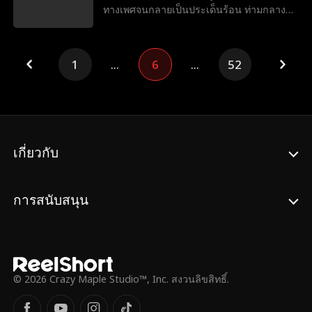
ทางเพศจนกลายเป็นประเด็นร้อน ท่ามกลาง
เสียงก่นด่า เธอให้ลูกชายปรากฏตัวจนทุกคน
ตกตะลึง เมื่อรู้ทันว่านี่คือหลุมพรางที่จ้องเล่น
งานเธอ เธอจึงแสร้งเดินตามเกมเพื่อซ้อนแผน
1
...
6
...
52
ตลบหลังคนบงการ
เกี่ยวกับ
การสนับสนุน
© 2026 Crazy Maple Studio™, Inc. สงวนลิขสิทธิ์.