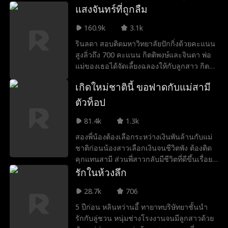
มั่นคง ขณะเดียวกันหลินเจี้ยนเสียงใช้ชีวิต
แสงจันทร์ที่ถูกลืม
ท่ามกลางความขัดแย้งและแรงเสียดทานใน
เรียบง่ายกับครอบครัว แต่ต่อมาเสียชีวิตจาก
ตระกูล หลินสืออินเริ่มเข้าใกล้ความจริงของ
160.9k
3.1k
โรคมะเร็ง ทำให้ภรรยาและลูกถูกจ้าวเตี้ยนตง
อดีตทีละขั้น โดยไม่รู้ว่าความลับบางอย่าง
คุกคาม เหล่าพ่อค้าจึงขอความช่วยเหลือจาก
รินลดา สอบติดมหาวิทยาลัยปักกิ่งด้วยคะแนน
กำลังรอการเปิดเผยอยู่เบื้องหลัง…
เหอเจี้ยนเฟิง เหอเจี้ยนเฟิงเข้าช่วยจนเกิด
สูงลิ่วถึง 700 คะแนน กิตติพงษ์และจินดา พ่อ
ความขัดแย้งกับจ้าวเตี้ยนตง และพี่ชายจ้าวเตี้ย
แม่ของเธอได้จัดเลี้ยงฉลองให้กับลูกสาว กิตติ
นเฉิน ผู้มีอิทธิพลในเมืองอันหนาน พวกเขา
พงษ์ ในฐานะที่เป็นเขยแต่งเข้าของตระกูลศิรา
เกิดใหม่ชาตินี้ ขอฟาดกับแม่สามี
พยายามกดดันและตัดช่องทางธุรกิจของบริษัท
ลัย ภายนอกเหมือนเป็นสามีแสนดีและรักลูก
แต่หลิวเฟิ่งเสียและชาวตลาดช่วยกันระบาย
เอาใจใส่ลูกสาวไม่ให้บกพร่อง ถึงกับบอกว่า
ตัวท็อป
สินค้า ทำให้รอดพ้นวิกฤต เมื่อเหตุการณ์บาน
วันรุ่งขึ้นจะพารินลดาไปรายงานตัว แต่เธอ
ปลายถึงขั้นปะทะกันหน้าตลาด ลุงหลิวลงมือสู้
81.4k
1.3k
กลับปฏิเสธโดยอ้างว่าไม่อยากเป็นจุดสนใจ
กลับ จนสองพี่น้องตระกูลจ้าวเตรียมล้อมจับเห
เธอไม่รู้เลย ว่าพ่อผู้แสนดีแท้จริงแอบมีภรรยา
สองพี่น้องต้องเลือกระหว่างเงินพันล้านกับแม่
อเจี้ยนเฟิง แต่ท่านเฝิงผู้มีอำนาจที่สังเกตการณ์
น้อย ซึ่งลูกสาวของภรรยาน้อยมีอายุไล่เลี่ยกับ
ชาติก่อนน้องสาวเลือกเงินจนชีวิตพัง ต้องติด
อยู่ได้เปิดโปงความชั่วของตระกูลจ้าว และสั่ง
รินลดาเลยทีเดียว ในวันที่รายงานตัวเข้าเรียน
คุกแทนสามี ส่วนพี่สาวกลับมีชีวิตที่ดีขึ้นเรื่อยๆ
ลงโทษพร้อมประกาศสนับสนุนหย่วนเฟิงผักผล
รินลดาขี่สกูตเตอร์ไฟฟ้าพา ราตรี เพื่อนสนิท
หลังพ้นโทษ น้องสาวด้วยความอิจฉาจึงฆ่าพี่ตัว
รักในห้วงลึก
ไม้ สุดท้ายตระกูลจ้าวพ่ายแพ้ ส่วนเหอเจี้ยนเฟิง
ไปมหาวิทยาลัย แต่ไม่คาดคิดว่าจะได้เจอกับ นิ
เอง เมื่อได้ย้อนเวลากลับมา น้องรีบเลือกแม่
และพวกพ้องกลับมามีชีวิตและธุรกิจที่มั่นคง
ลินทร์ ที่ขับรถหรูตั้งใจเหยียบเบรกกระทันหัน
28.7k
706
ทันที ทำให้พี่สาวจำใจรับเงินพันล้านไป แต่หารู้
และสงบสุขอีกครั้ง
ให้เกือบชนพวกเธอ และยังด่าทออย่างหยิ่ง
ไม่ว่านี่คือสิ่งที่พี่สาวต้องการ! ปล่อยให้น้องโง่
5 ปีก่อน หลินหว่านอี้ ทายาทบริษัทยาชั้นนำ
ผยองไม่เกรงใจ
ไปเจอนรกขุมนั้นแทน ส่วนเธอที่มีเงินในมือ
รักกับลู่ชวน หนุ่มช่างโรงงานจนมีลูกสาวด้วย
ผู้ชายจะสำคัญอะไร หาเงินสิของจริง!