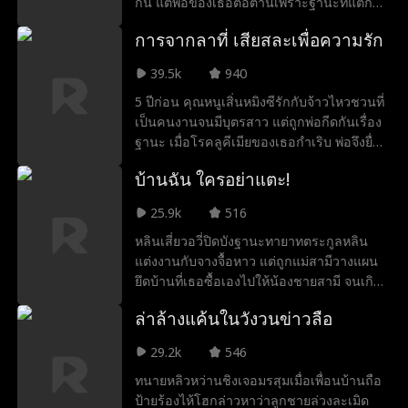
กัน แต่พ่อของเธอต่อต้านเพราะฐานะที่แตก
ต่าง และเมื่อลิวคีเมียซึ่งเป็นโรคประจำตระกูล
การจากลาที่ เสียสละเพื่อความรัก
ของเธอกำเริบจนอาการโคม่า พ่อก็ใช้การ
ปลูกถ่ายไขกระดูกเป็นข้อต่อรอง บังคับให้ลู่
39.5k
940
ชวนทิ้งเธอไป ลู่ชวนที่รักเธอสุดหัวใจจึงต้อง
5 ปีก่อน คุณหนูเสิ่นหมิงซีรักกับจ้าวไหวชวนที่
ยอมจากมาเพื่อช่วยชีวิตเธอ
เป็นคนงานจนมีบุตรสาว แต่ถูกพ่อกีดกันเรื่อง
ฐานะ เมื่อโรคลูคีเมียของเธอกำเริบ พ่อจึงยื่น
คำขาดให้ฝ่ายชายเลิกแลกกับการช่วยชีวิตเธอ
บ้านฉัน ใครอย่าแตะ!
ด้วยความรักเขาจึงยอมถอย แต่หมิงซีตามไป
เห็นเขาถูกรถชนต่อหน้าจนช็อกหมดสติ พ่อจึง
25.9k
516
ฉวยโอกาสทิ้งลูกของเธอไว้ที่จุดเกิดเหตุ
หลินเสี่ยวอวี่ปิดบังฐานะทายาทตระกูลหลิน
แต่งงานกับจางจื้อหาว แต่ถูกแม่สามีวางแผน
ยึดบ้านที่เธอซื้อเองไปให้น้องชายสามี จนเกิด
ศึกปะทะเดือดเพราะความโลภ ความยุติธรรม
ล่าล้างแค้นในวังวนข่าวลือ
อาจมาช้าแต่มาแน่นอน!
29.2k
546
ทนายหลิวหว่านชิงเจอมรสุมเมื่อเพื่อนบ้านถือ
ป้ายร้องไห้โฮกล่าวหาว่าลูกชายล่วงละเมิด