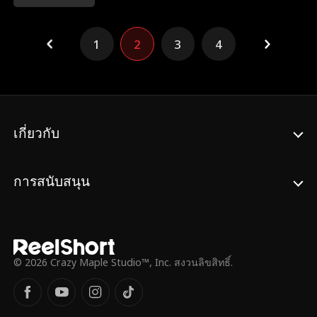
เธอก็มีลูกแฝดชายหญิงเช่นกัน! แผนเอาคืนจึง
เริ่มขึ้น ขณะที่สามีและชู้รักวางแผนด้วยความ
โลภ โดยไม่รู้ว่ากำลังติดกับ เมื่อความจริง
1
2
3
4
ปรากฏ ไม่มีใครรอดพ้นไปได้
เกี่ยวกับ
การสนับสนุน
© 2026 Crazy Maple Studio™, Inc. สงวนลิขสิทธิ์.