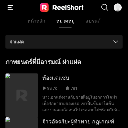
หน้าหลัก
หมวดหมู่
แบรนด์
ฝาแฝด
ภาพยนตร์ที่มีอารมณ์ ฝาแฝด
ท้องแต่แซ่บ
98.7k
781
นางเอกแต่งงานกับชายที่อยู่ในอาการโคม่า
เพื่อรักษายายของเธอ เขาฟื้นขึ้นมาในคืน
แต่งงานและไล่เธอไป เธอจากไปพร้อมกับท้อง
และทำงานหนักเพื่อเอาชีวิตรอด ต่อมาชายคน
จ้าวอัจฉริยะผู้ท้าทาย กฎเกณฑ์
นั้นสนใจเธอและตามจีบโดยไม่รู้ว่าเธอคือ