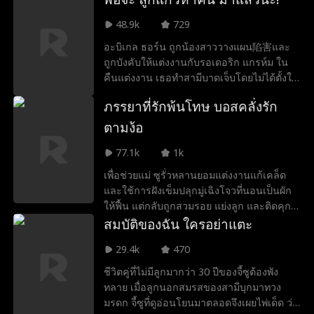
เธอซ่อนความเป็นนักไวโอลินระดับโลก นัก
ออกแบบเครื่องประดับหรู และผู้รักษาที่มี
48.9k
729
พรสวรรค์ เมื่อโจนาธาน อดีตคู่หมั้นของเธอ
อะบิเกล ธอร์น ถูกน้องสาววางแผน陷害และ
ค้นพบความจริง เขาตระหนักว่าผู้หญิงที่เขา
ถูกบังคับให้แต่งงานกับรอเดอริก แกรห์ม ใน
เคยละทิ้งคือคนที่เขาถูกลิขิตให้รักมาตลอด
คืนแต่งงาน เธอทำสามีบาดเจ็บโดยไม่ได้ตั้งใจ
และถูกขับไล่ออกจากตระกูล ห้าปีต่อมาเธอ
ภรรยาที่รักพ้นโทษ บอสคลั่งรัก
กลับมาอีกครั้งในฐานะหมอผู้วิเศษพร้อมลูก ๆ
ฉลาด ๆ ห้าคน รอเดอริก แกรห์ม ผู้ที่เคย
ตามง้อ
ปฏิเสธเธอ กลับถูกเธอและลูกๆ ของเธอเหลือ
77.1k
1k
รั้ง โดยไม่รู้ว่าพวกเขาคือครอบครัวที่เขาตาม
หามาตลอด
เพื่อช่วยแม่ ซูรั่วหลานยอมแต่งงานแก้เคล็ด
และใช้การฝังเข็มปลุกมู่เฉิงโจวที่นอนเป็นผัก
ให้ฟื้น แต่กลับถูกสวมรอย แย่งลูก และติดคุก
สามปีต่อมาเธอพ้นโทษและกลับเข้าไปในบ้าน
สมบัติของฉัน ใครอย่าแตะ
ตระกูลมู่ในฐานะพี่เลี้ยงเพื่อสืบหาความจริง
29.4k
470
ปกป้องลูกชาย ทวงคืนตัวตน และสุดท้ายก็ได้
ครองรักกับมู่เฉิงโจว
ชีวิตคู่ที่ไม่มีลูกมากว่า 30 ปีของจี้ซูต้องพัง
ทลาย เมื่อลูกนอกสมรสของสามีบุกมาทวง
มรดก จี้ซูที่ดูอ่อนโยนมาตลอดจึงเผยไพ่เด็ด ว่า