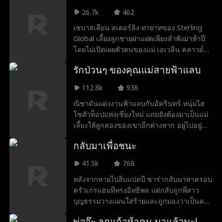
26.7k
462
เซบาสเตียน สเตอร์ลิง ทายาทของ Sterling
Global เลี้ยงลูกชายฝาแฝดเพียงลำพังมาห้าปี
โดยไม่เปิดเผยตัวตนของแม่ เอเวลิน คลาวด์
ลูกสาวบุญธรรมที่ไม่ได้รับความรักจากครอบ
รักป่วนๆ ของคุณแม่สายฟ้าแลบ
ครัวคลาวด์ ใช้ชีวิตอย่างโดดเดี่ยว จนกระทั่ง
การพบเจอโดยบังเอิญเปลี่ยนทุกอย่าง หนึ่งใน
112.8k
936
ฝาแฝดเข้ามาใกล้เธอทันที เรียกเธอว่า "แม่"
ณิชาดันแต่งงานฟ้าแลบกับอัครินทร์ หนุ่มไฮ
ไม่นานนัก พี่ชายของเขาและเซบาสเตียน พ่อ
โซตัวท็อปแห่งเชียงใหม่ แถมยังต้องมาเป็นแม่
ผู้ทรงอิทธิพล ก็ดึงเธอเข้าสู่โลกของพวกเขา
เลี้ยงให้ลูกสองของเขาอีกต่างหาก อยู่ไปอยู่
เมื่อความสัมพันธ์กับสามคนนี้เริ่มก่อตัวขึ้น
มา…ดันเกิดรักกันซะงั้น! แต่เรื่องพีคกว่านั้นคือ
ความจริงอันน่าตกใจเกี่ยวกับต้นกำเนิดของ
กลับมาเพื่อชนะ
ณิชามารู้ทีหลังว่าเด็กสองคนนั้น…เป็นลูกแท้ๆ
ฝาแฝดก็เริ่มปรากฏขึ้น
ของเธอนั่นเอง! ความจริงเมื่อห้าปีก่อนถูกขุด
41.5k
768
ขึ้นมา ความลับของณิชาก็ถูกเปิดขึ้น งานนี้คน
หลังจากหายไปสิบแปดปี ซาร่ากลับมาหาครอบ
เลวโดนจัดการตามกฎหมายเรียบร้อย สุดท้าย
ครัวเกรแฮมที่ทรงอิทธิพล แต่กลับถูกพี่สาว
ณิชากับอัครินทร์ก็ได้พาลูกๆ สองคน ใช้ชีวิต
บุญธรรมวางแผนใส่ร้ายและถูกมองว่าเป็นคน
หวานๆ และอบอุ่นๆ แบบครอบครัวแสนสุข ที่
บ้านนอก แต่ภายใต้ภาพลักษณ์ที่ถ่อมตนของ
ใครเห็นก็ต้องอิจฉา
พ่อจ๊ะ ลูกแก้วห้าคน มาแล้วนะ!