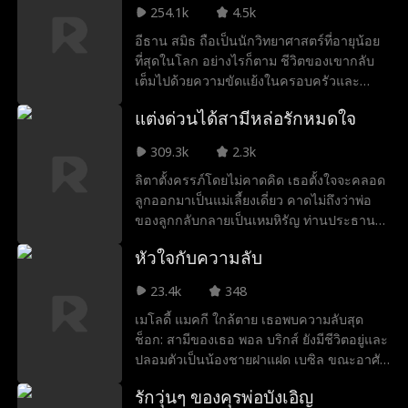
ภรรยาของเขา เมื่อเธอกำลังจะคลอด พวกเขา
254.1k
4.5k
ค้นพบความจริง เขาตระหนักถึงความรักและ
อีธาน สมิธ ถือเป็นนักวิทยาศาสตร์ที่อายุน้อย
สนับสนุนเธอผ่านการคลอดบุตร
ที่สุดในโลก อย่างไรก็ตาม ชีวิตของเขากลับ
เต็มไปด้วยความขัดแย้งในครอบครัวและ
โศกนาฏกรรม หลังจากเกิดใหม่ เขาตัดสินใจ
แต่งด่วนได้สามีหล่อรักหมดใจ
ห่างจากครอบครัวและใช้ชีวิตเพื่อตัวเอง ครั้ง
นี้ อีธานปฏิเสธที่จะอ่อนแอ เขาไม่เพียงพิสูจน์
309.3k
2.3k
ความฉลาดให้ครอบครัวเห็น แต่ยังให้เพื่อน
ลิตาตั้งครรภ์โดยไม่คาดคิด เธอตั้งใจจะคลอด
ร่วมโต๊ะเรียน โรงเรียน และสุดท้ายคือทั้งโลก
ลูกออกมาเป็นแม่เลี้ยงเดี่ยว คาดไม่ถึงว่าพ่อ
เห็นว่าเขาคืออัจฉริยะที่ไม่ควรถูกประเมินต่ำ
ของลูกกลับกลายเป็นเหมหิรัญ ท่านประธานผู้
ไป
เย็นชาจากเซนทรากรุ๊ป ชายหนุ่มผู้ทรงอำนาจ
หัวใจกับความลับ
ซึ่งบุกเข้ามาในชีวิตของเธออย่างไม่ให้ตั้งตัว
และยกเธอไว้เหนือทุกสิ่ง ทะนุถนอมเธอดุจ
23.4k
348
ราชินี
เมโลดี้ แมคกี ใกล้ตาย เธอพบความลับสุด
ช็อก: สามีของเธอ พอล บริกส์ ยังมีชีวิตอยู่และ
ปลอมตัวเป็นน้องชายฝาแฝด เบซิล ขณะอาศัย
อยู่กับภรรยาของเบซิล! เมื่อได้รับโอกาสครั้งที่
รักวุ่นๆ ของคุรพ่อบังเอิญ
สอง เมโลดี้มุ่งมั่นที่จะแก้แค้น