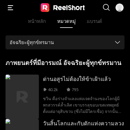
หน้าหลัก
หมวดหมู่
แบรนด์
อัจฉริยะผู้ทุกข์ทรมาน
ภาพยนตร์ที่มีอารมณ์ อัจฉริยะผู้ทุกข์ทรมาน
ด่านอสูรไม่ต้องให้ข้าเฝ้าแล้ว
40.2k
795
ชวิน คือร่างจำแลงแห่งเจตจำนงของโลกผู้มี
พรสวรรค์ล้ำเลิศ เขาบรรลุขอบเขตเทพยุทธ์
ตั้งแต่อายุสิบขวบ (ซึ่งไม่มีใครเชื่อ) จากนั้น
ด้วยพันธกิจบีบคั้น เขาจึงช่วยสหพันธ์โลกสวย
วันสิ้นโลกและกับดักแห่งความลวง
เฝ้าด่านสยบอสูรนานถึงสามสิบปี สังหารเหล่า