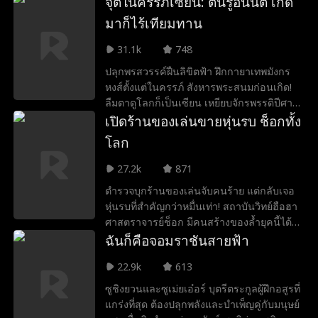
จุติในครรภ์เซียน: ตื่นรู้อนันต์ เกิด
หัวใจกำเริบ เพื่อตอบแทนคุณและรับมือกับการ
มาก็ไร้เทียมทาน
ถูกเร่งรัดแต่งงาน ซู่ชิงเสวี่ย หลานสาวสุดเย็น
ชาของเขาจึงทำสัญญาแต่งงาน 1 ปีกับเฉินมัว
31.1k
748
เมื่ออดีตภรรยารู้ก็อิจฉาตาร้อน ร่วมมือกับเหอ
ปลุกพรสวรรค์ฝืนลิขิตฟ้า ฝึกกายาเทพมังกร
เจี้ยนหยวนคอยกลั่นแกล้งและใส่ร้าย เฉินมัว
หงส์ตั้งแต่ในครรภ์ สังหารพระสนมก่อนเกิด!
จึงไม่ทนอีกต่อไปและใช้ความสามารถโต้กลับ
ลืมตาดูโลกก็เป็นเซียน เหยียบจักรพรรดิปีศาจ
จนทั้งคู่วอดวาย ระหว่างนั้นความรักปลอมๆ
ชกถล่มปรโลก ยิงศรทลายเก้าสวรรค์! ชาตินี้
เปิดร้านของเล่นขายหุ่นรบ ช็อกทั้ง
เริ่มกลายเป็นจริง เฉินมัวไม่พึ่งพาตระกูลซู่ เขา
ข้าจะทำให้ทั่วทั้งใต้หล้าต้องสั่นสะเทือน!
สร้างธุรกิจของตัวเองจนรุ่งโรจน์ ทั้งยังช่วยกู้
โลก
วิกฤตให้ตระกูลซู่ จนในที่สุดก็คว้าทั้งรักแท้
27.2k
871
และการยอมรับมาครอง ส่วนคนชั่วก็ได้รับผล
กรรมอย่างสาสม
ตำรวจบุกร้านของเล่นจับคนร้าย แต่กลับเจอ
หุ่นรบที่สำคัญกว่าหมื่นเท่า! สถาบันวิทย์ฮือฮา
ศาสตราจารย์ช็อก มีคนสร้างของล้ำยุคนี้ได้
จริงๆ!
ฉันก็คือจอมราชันสายฟ้า
22.9k
613
ซูชิงยวนและซูเม่ยเอ๋อร์ บุตรีตระกูลผู้ฝึกอสูรที่
แกร่งที่สุด ต้องปลุกพลังและบำเพ็ญคู่กับมนุษย์