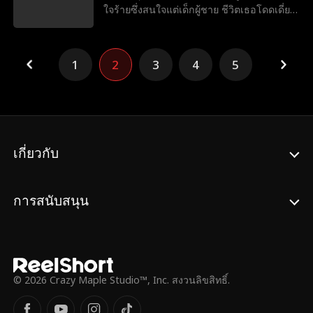
ใจร้ายซึ่งสนใจแต่เด็กผู้ชาย ชีวิตเธอโดดเดี่ยว
ไป
จนกระทั่งได้พบกับเจด แม่หม้ายที่ทุกคนในหมู่
บ้านโลเอสพูดถึง เรื่องตลกเกิดขึ้นหลังจากเจ
ดรับอโลเดียเข้ามาอยู่ด้วย ธุรกิจสมุนไพรที่
1
2
3
4
5
กำลังลำบากของเจดก็รุ่งเรืองขึ้นทันที บิลต่างๆ
ได้รับการชำระ สิ่งดีๆ เกิดขึ้นไม่หยุดหย่อน
ปรากฏว่าเด็กหญิงเงียบๆ คนนี้คือ "แม่เหล็กนำ
โชค" - ไปที่ไหน โชคก็ตามไปด้วย แน่นอนว่า
ป้าริอาที่ใจร้ายก็กลับมาหลังจากได้ยินข่าว
หัวหน้าหมู่บ้าน ลาร์รี่ กรีน ได้ยินข่าวลือและ
เกี่ยวกับ
พยายามจะพาอโลเดียกลับไป แต่เจดไม่ยอม
ด้วยความช่วยเหลือจากคนอย่างออสมอนด์
และเพื่อนบ้าน พวกเขาได้แสดงให้เห็นว่าริอา
การสนับสนุน
เป็นคนใจร้ายแค่ไหน สุดท้าย เจดก็ได้เก็บเด็ก
หญิงนำโชคไว้กับเธอ พิสูจน์ให้เห็นว่าบางครั้ง
ครอบครัวที่เราเลือกอาจดีกว่าครอบครัวที่เรา
เกิดมา
© 2026 Crazy Maple Studio™, Inc. สงวนลิขสิทธิ์.