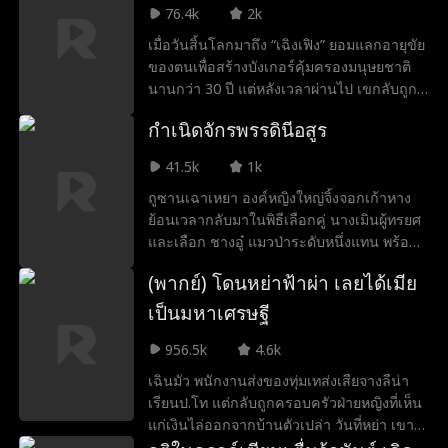
อสูรจนพวกมันไม่กล้ากล้ำกราย หลังจากเสวย
76.4k
2k
สุขกับสันติภาพมาสามสิบปี เหล่าเบื้องสูงและ
เมื่อวันสิ้นโลกมาถึง “เฉิงเฟิง” ยอมแลกอายุขัย
ประชาชนต่างปักใจเชื่อว่าความสงบสุขนี้เกิด
ของตนเพื่อสร้างบังเกอร์คุ้มครองมนุษยชาติ
จากความเมตตาของเผ่าอสูร และพวกมัน
นานกว่า 30 ปี แต่หลังเวลาผ่านไป เขกลับถูก
อยากผูกมิตรกับมนุษย์อย่างจริงใจ ประกอบกับ
หักหลังโดย “เฉิงซิน” ลูกสาวบุญธรรม และ “ลู่
ทางสหพันธ์รู้สึกว่าชวินมีอำนาจบารมีเกินหน้า
กำเนิดจักรพรรดินีอสูร
เหวินเจี๋ย” ผู้มีอำนาจ ทั้งคู่ปลอมเทปภาพโลก
เกินตา จึงคิดกำจัดเสี้ยนหนามนี้ทิ้ง ในที่สุด
ภายนอกให้ดูสงบงดงาม หลอกลวงและปลุกปั่น
ท่ามกลางเสียงด่าทอจากประชาชน ชวินถูกบีบ
41.5k
1k
ผู้คนให้เกลียดเฉิงเฟิง จนเขาถูกนำขึ้นแท่น
ให้ต้องออกไปจากด่านสยบอสูร ทันทีที่เขาจาก
ถูซานเฉาเหยา องค์หญิงใหญ่จิ้งจอกเก้าหาง
ประหาร ประชาชนที่หลงเชื่อพังบังเกอร์ออกสู่
ไป เผ่าอสูรก็เผยสันดานดิบไล่เข่นฆ่าเหล่ายุทธ์
ย้อนเวลากลับมาในพิธีเลือกคู่ นางเมินผู้ทรยศ
“โอเอซิส” บนพื้นผิวโลก ทว่าแท้จริงกลับเป็น
และผู้คนอย่างบ้าคลั่ง เมื่อความจริงปรากฏ
และเลือก ชางอู๋ แมวป่าระดับหนึ่งแทน พร้อม
กับดักฟาร์มมนุษย์ที่ยักษ์และลู่เหวินเจี๋ยวางไว้
เหล่าเบื้องสูงและประชาชนต่างพากันเสียใจ
โชว์แก่นปีศาจขั้นสุดยอดจนตะลึงกันทั้งเผ่า
เมื่อเหล่ายักษ์เผยธาตุแท้และเริ่มสังหารหมู่
ภายหลัง ทว่าตอนนั้นชวินได้ถูกขุมอำนาจอื่น
(พากย์) โดนหย่าฟ้าผ่า เลยได้เมีย
ด้วยความทรงจำจากชาติก่อน นางช่วยชางอู๋
ผู้คนจึงสำนึกเสียใจ ขณะเดียวกัน เฉิงเฟิงที่
ดึงตัวไปเสียแล้ว สุดท้ายพวกสหพันธ์ที่ไม่
วิวัฒนาการ สยบสี่สัตว์เทพ ทั้งเต่าดำ หงส์แดง
ล่วงรู้และพัฒนาเทคโนโลยีหุ่นเกราะมาโดย
เป็นมหาเศรษฐี
สามารถรั้งตัวชวินกลับมาได้ ก็ถูกอสูรฆ่าล้าง
มังกรฟ้า และเสือขาว มาเป็นสามี เพื่อต้าน
ตลอด ต้องตัดสินใจครั้งสำคัญ ว่าเขาจะปล่อย
บาง ส่วนผู้ที่รอดชีวิตก็ตกเป็นทาสของพวกมัน
956.5k
4.6k
แผนร้ายของน้องสาว ถูซานเฝ่ยเยว่ และมังกร
ให้มนุษย์ล่มสลายไปพร้อมความแค้น หรือจะ
เผ่าอสูรที่ได้ทรัพยากรไปจนลำพองใจคิดว่าตน
ปีศาจ จู๋อิน จากศึกชิงดินแดนสู่บัลลังก์มหาเทวี
กลับมาเป็นความหวังสุดท้าย เพื่อช่วยเผ่าพันธุ์
ไร้เทียมทาน จึงบังอาจไปท้าทายชวินอีกครั้ง
เฉินมัว พนักงานส่งของทุ่มเทส่งเสียจางลีน่า
เฉาเหยารวบรวมกำลังจนได้ขึ้นเป็นองค์มหา
มนุษย์อีกครั้งหนึ่ง…
ผลสุดท้ายกลับถูกชวินกำจัดสิ้นซากเพียง
เรียนป.โท แต่กลับถูกครอบครัวฝ่ายหญิงที่เห็น
เทวีแห่งภพปีศาจ พลิกชะตากรรมอันโหดร้าย
กระบวนท่าเดียว
แก่เงินไล่ออกจากบ้านตัวเปล่า วันที่หย่า เขา
ในอดีตชาติได้อย่างงดงาม
บังเอิญช่วยชีวิตมหาเศรษฐีซู่เจิ้นปังจากอาการ