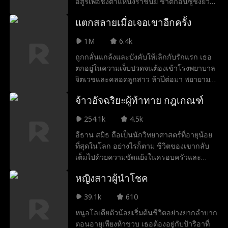
อสูรเพื่อชิงตำแหน่งราชันย์ ชาติก่อนซูชิงยวน
ถูกซูเม่ยเอ๋อร์ใส่ร้ายว่าเป็นกาลกิณีจนตาย
แตกสลายเมื่อเจอเขาอีกครั้ง
อนาถ ทว่าเมื่อได้เกิดใหม่ ชาตินี้เธอปลุกพลัง
วิวัฒนาการอสูร ที่เปลี่ยนสัตว์ร้ายให้เป็นสัตว์
1M
6.4k
เทพบรรพกาลได้ เธอพร้อมแก้แค้นและเอาคืน
ถูกกลั่นแกล้งและบังคับให้เลิกกับรักแรก เธอ
ทุกคนที่เคยทำร้ายเธอ!
ตกอยู่ในความเจ็บปวดจนต้องเข้าโรงพยาบาล
จิตเวชและคลอดลูกสาว ห้าปีต่อมา พยายาม
ดิ้นรนเพื่ออยู่รอดกับลูกสาว คนที่เคยทำร้าย
จ้าวอัจฉริยะผู้ท้าทาย กฎเกณฑ์
เธอกลับมาอีกครั้ง หลังจากที่ทิ้งเธอไป รักแรก
ของเธอกลายเป็นทนายชื่อดัง เมื่อพวกเขา
254.1k
4.5k
บังเอิญเจอกันบนถนน พวกเขาจะสามารถกลับ
อีธาน สมิธ ถือเป็นนักวิทยาศาสตร์ที่อายุน้อย
มารักกันได้อีกหรือไม่?
ที่สุดในโลก อย่างไรก็ตาม ชีวิตของเขากลับ
เต็มไปด้วยความขัดแย้งในครอบครัวและ
โศกนาฏกรรม หลังจากเกิดใหม่ เขาตัดสินใจ
หญิงสาวผู้นำโชค
ห่างจากครอบครัวและใช้ชีวิตเพื่อตัวเอง ครั้ง
นี้ อีธานปฏิเสธที่จะอ่อนแอ เขาไม่เพียงพิสูจน์
39.1k
610
ความฉลาดให้ครอบครัวเห็น แต่ยังให้เพื่อน
หนูอโลเดียตัวน้อยเริ่มต้นชีวิตอย่างยากลำบาก
ร่วมโต๊ะเรียน โรงเรียน และสุดท้ายคือทั้งโลก
ตอนอายุเพียงห้าขวบ เธอต้องอยู่กับป้าริอาที่
เห็นว่าเขาคืออัจฉริยะที่ไม่ควรถูกประเมินต่ำ