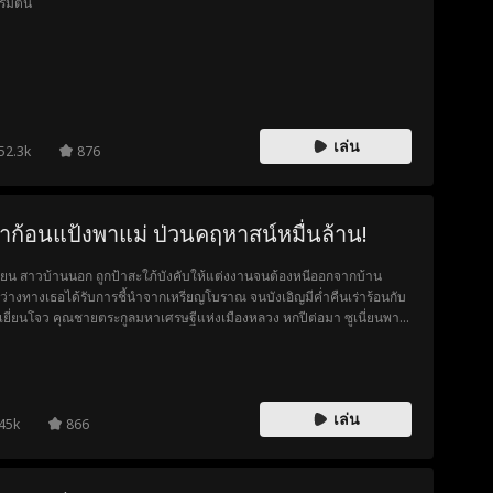
ริ่มต้น
เล่น
52.3k
876
้าก้อนแป้งพาแม่ ป่วนคฤหาสน์หมื่นล้าน!
นี่ยน สาวบ้านนอก ถูกป้าสะใภ้บังคับให้แต่งงานจนต้องหนีออกจากบ้าน
ว่างทางเธอได้รับการชี้นำจากเหรียญโบราณ จนบังเอิญมีค่ำคืนเร่าร้อนกับ
เยี่ยนโจว คุณชายตระกูลมหาเศรษฐีแห่งเมืองหลวง หกปีต่อมา ซูเนี่ยนพา
ชายที่หน้าตาคล้ายเซี่ยเยี่ยนโจวเข้ามาในเมือง และบังเอิญได้รับความช่วย
ือจากเขา ซึ่งตอนนั้นกำลังโดนครอบครัวเร่งให้แต่งงาน เซี่ยเยี่ยนโจวจึง
อให้เธอกับลูกมาแกล้งเป็นภรรยาและลูกชายของเขา เพื่อผ่านงานเลี้ยง
บครัวไปให้ได้
เล่น
45k
866