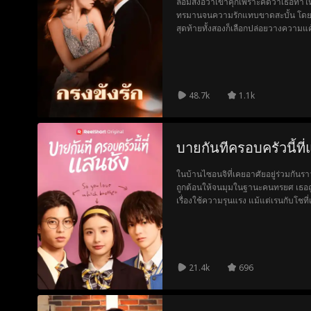
ลีอัมส่งอีวาเข้าคุกเพราะคิดว่าเธอทำ
ทรมานจนความรักแทบขาดสะบั้น โดยไม่
สุดท้ายทั้งสองก็เลือกปล่อยวางความแค้
48.7k
1.1k
บายกันทีครอบครัวนี้ที
ในบ้านไซอนจิที่เคยอาศัยอยู่ร่วมกันราว
ถูกต้อนให้จนมุมในฐานะคนทรยศ เธอถูกใ
เรื่องใช้ความรุนแรง แม้แต่เรนกับโชที่
สูญเสียที่ยืนของตัวเองไป มิซากิที่ตกอยู
และเดินจากบ้านหลังนั้นไป
21.4k
696