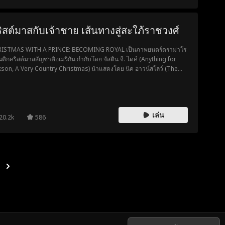
ิสต์มาสกับเจ้าชาย เส้นทางสู่สะใภ้ราชวงศ์
ISTMAS WITH A PRINCE: BECOMING ROYAL เป็นภาพยนตร์ดราม่าโร
ติกคริสต์มาสสัญชาติอเมริกัน กำกับโดย จัสติน จี. ไดค์ (Anything for
kson, A Very Country Christmas) นำแสดงโดย นิค ฮาวน์สโลว์ (The
ch, Good Behavior) และ เคทลิน ลีบ (Total Recall, Locked Up)
เล่น
20.2k
586