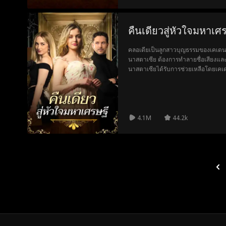
คืนเดียวสู่หัวใจมหาเศร
คลอเดียเป็นลูกสาวบุญธรรมของเคเดน ช
นาสตาเซีย ต้องการทำลายชื่อเสียงและ
นาสตาเซียได้รับการช่วยเหลือโดยเคเด
เดียวของเคเดน คลาริสซาอาศัยสถานะ
หยิ่งและข่มขู่ ตั้งเป้าเล่นงานอนาสตาเซ
ว่าเคเดนพาอนาสตาเซียกลับบ้านเพื่อด
พบตัวตนที่แท้จริงของคลอเดีย...
4.1M
44.2k