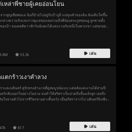
่เหล่าพี่ชายผู้เคยอ่อนโยน
งจากสูญเสียพ่อแม่ ฉันก็ย้ายไปอยู่กับป้าจูมี แม่ทูนหัวของฉัน ฉันเติบโตขึ้น
มกลางความรักและการดูแลของเธอรวมถึงพี่น้องตระกูลซอนอู ลูกชายทั้ง
ของป้า จนเคยคิดว่าสักวันฉันคงได้แต่งงานกับหนึ่งในพวกเขา แต่ทุกอย่าง
บเปลี่ยนไปเมื่อกาบินลูกสาวของแม่บ้านย้ายเข้ามาในบ้านเดียวกัน พี่น้อง
อูคนที่ฉันรักที่สุดเป็นคนทำลายหัวใจของฉันจนแหลกสลาย และเมื่อฉัน
ไป... พวกเขากลับออกตามหาฉันอย่างบ้าคลั่ง
เล่น
3.8M
53.2k
กแตกร้าวเงาคำลวง
สราและบดินทร์ คู่รักทรงอำนาจที่ดูสมบูรณ์แบบ แต่หลังแต่งงานได้สามปี
นทร์กลับนอกใจอย่างไม่อาย จนทำให้อริสราเจ็บปวดถึงขั้นแท้งลูก เธอจึง
สินใจหายตัวไปจากชีวิตเขาอย่างสิ้นหวัง เมื่ออริสราจากไป บดินทร์จึงเพิ่ง
ตัวว่าทำลายผู้หญิงที่รักที่สุด เขาตามหาเธอทั่วโลก ยอมทำทุกอย่างเพื่อขอ
ให้อภัย แต่หัวใจของอริสราเย็นชาจนเขาไม่อาจก้าวถึง สุดท้าย เธอเลือก
่มต้นชีวิตใหม่อย่างสงบ ขณะที่เขาได้เพียงเฝ้ามองด้วยความเสียใจและรู้ว่า
มรักที่มาช้า…ไร้ความหมายเสมอ
เล่น
47k
817