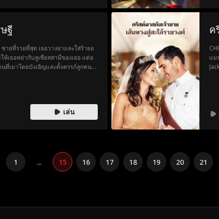
ษฐี
คร
ายที่รวยที่สุด เธอวางยาและใส่ร้ายอ
CHR
ให้เธอหย่ากับลูเซียสสามีของเธอ แต่อ
แมน
นที่เมาโดยบังเอิญและตั้งครรภ์ลูกคน
Jac
ลูกสาวบุญธรรมของคนรวยที่สุด ทำตัว
Cat
ียทั้งในบริษัทและงานเลี้ยง แต่เธอไม่รู้
ูแลและตกหลุมรักเธอ สุดท้ายเคเดนก็
เล่น
1
...
15
16
17
18
19
20
21