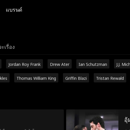
แบรนด์
ะเรื่อง
Jordan Roy Frank
Drew Ater
Ian Schutzman
J.J. Mic
kles
Thomas William King
Griffin Blazi
Tristan Rewald
อุ