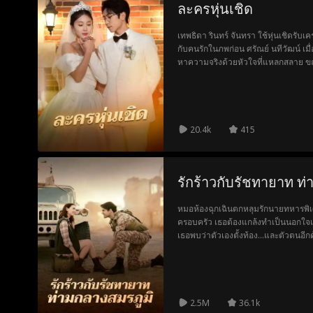
ละครหุ่นเชิด
เทพธิดา รินทร์ จันทรา ใช้หุ่นเชิดรับ
กับคนรักในภพก่อน ศรัณย์ นทีวัฒน์ เมื
หาความจริงด้วยหัวใจที่แหลกสลาย ขณะ
กาล ผู้รู้ใจ ทั้งสามตกอยู่ในวังวนแห
เป็นความตาย เธอเลิกยึดติด และเริ่มต
ภพที่ซ่อนอยู่ในตัวกวิน
20.4k
415
รักร้าวกับรัชทายาท ท
หมอห้องฉุกเฉินตกหลุมรักนายทหารพิเ
ครอบครัว เธอต้องแกล้งทำเป็นนอกใจและ
เธอพบว่าตัวเองตั้งท้อง...และตัวตน
ราชวงศ์ที่กำลังปฏิบัติหน้าที่ทางทหาร
ทีมแพทย์นานาชาติและได้พบเขาอีกครั
ได้พบกับนายทหารพิเศษ เจ้าชายของเธ
เหมือนคนแปลกหน้า...
2.5M
36.1k