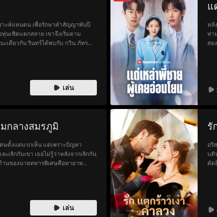
แด
เคราะห์แทนตน เพื่อรักษาคำสัญญาพันปี
หลั
่อหุ่นเชิดแตกสลาย เขาจึงเริ่มตาม
ท่า
เดียวกัน รินทร์ได้พบกับ กวิน ภัทร
สอง
่งความรัก หลังผ่านบททดสอบแห่งความ
กลั
้นใหม่ แต่กลับพบความลับแห่งรักข้าม
ซอน
จาก
เล่น
่ามกลางสมรภูมิ
รั
ศษตั้งแต่แรกเห็น แต่เพราะปัญหา
อริ
เลิกกับเขา เธอไม่รู้ว่าหลังจากเลิกกัน
บดิ
อีกด้านของนายทหารพิเศษคือทายาท
ตัด
 หลายปีต่อมา เธอถูกบังคับให้เข้าร่วม
รู้
้งที่ฐานรักษาสันติภาพนานาชาติ เธอ
การ
อที่เธอคิดถึงมานาน แต่พวกเขากลับ
เริ
ควา
เล่น