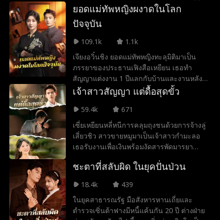
พันปีที่ลงมาโลกมนุษย์เพื่อชดใช้หนี้รักให้เฉียว
ยอดแม่ทัพหญิงผงาดในโลก
ซือจิ้ง คุณชายตระกูลเศรษฐีผู้เย็นชาที่จำใจ
ปัจจุบัน
แต่งงานกับร่างนี้ ซ่งเยี่ยนใช้สติปัญญาฟื้นฟู
ตระกูลซ่งและเอาชนะใจสามีที่มีความแค้นฝัง
109.1k
1.1k
ลึก จวบจนวาระสุดท้ายเธอยอมสละการเป็น
เจียงอวิ๋นชิง ยอดแม่ทัพหญิงทะลุมิติมาเป็น
เซียนเพื่อช่วยชีวิตชายคนรัก
ภรรยาของประธานเฟิงสือเหยียน เธอทำ
สัญญาแต่งงาน 1 ปีแลกกับบ้านและงานหลัง
หย่า แต่ระหว่างนั้นกลับต้องปราบพยศน้องๆ
เจ้าสาวสัญญา แต่ดื้อสุดขั้ว
ในบ้านและจัดการศัตรูจนอยู่หมัด ความ
59.4k
671
เก่งกาจนี้ทำให้สามีในนามเริ่มหวั่นไหวและ
เดินหน้าจีบเธออย่างจริงจัง
เซี่ยเหยียนหลี่หนีการคลุมถุงชนด้วยการจ้างลู่
เสี่ยวชิว สาวขายหมูมาเป็นเจ้าสาวกำมะลอ
เธอรับงานเพื่อเงินพร้อมงัดสารพัดมารยา
จัดการคนชั่ว จนความลับในอดีตและรักแท้
ชะตาที่สลับผิด ในยุคปั่นป่วน
ค่อยๆ ก่อตัวขึ้น
18.4k
439
ในยุคสาธารณรัฐ มือสังหารหานเถี่ยและ
ตำรวจเซิ่นต้าฟางมีหนี้แค้นกัน 20 ปี ต่างฝ่าย