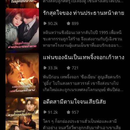
ต่างสลับลูกศัตรูไปเลี้ยงดู เซิ่นล่างเติบโตเป็น
ตำรวจและรักกับกูเอ๋อร์โดยไม่รู้ความจริง เมื่อ
รักสุดใจของ ท่านประธานหน้าตาย
ความลับชาติกำเนิดถูกเปิดเผย ทั้งคู่ต้องฝ่าฟัน
แผนร้ายและความขัดแย้งเพื่อพิสูจน์รักแท้และ
90.2k
899
ยุติหนี้แค้นระหว่างสองตระกูล
หลินหว่านชิงย้อนเวลากลับไปปี 1995 เพื่อหนี
ชะตากรรมถูกใส่ร้าย จึงแต่งงานกับกู้เฉิงชวน
ทายาทโรงงานผู้แสนเย็นชาที่แอบรักเธอมา
นาน ทั้งสองร่วมกันสร้างธุรกิจเสื้อผ้าและ
แฟนของฉันเป็นเทพจิ้งจอกเก้าหาง
ฝ่าฟันมรสุมครอบครัวจนประสบความสำเร็จ
พร้อมสานตำนานรักสุดโรแมนติก
33.3k
721
พันปีก่อน เทพจิ้งจอก 'ซือเยี่ยน' สูญเสียคนรัก
'ฝูอิ๋ง' ไปในสงครามสวรรค์ เขาจึงส่งนางไป
เกิดใหม่และถูกเนรเทศลงโลกมนุษย์ พันปีต่อ
มา 'ซูเจิ่นเยว่' ได้พบกับประธานซือเยี่ยนที่ดู
อดีตสามีตามใจจนเสียนิสัย
เหมือนเทพผู้เคยช่วยชีวิตเธอในวัยเด็ก ทั้งคู่
ผูกพันกันระหว่างตามหาความจริง แต่การที่
91.2k
957
เขาฝืนลิขิตสวรรค์ช่วยเธอพ้นภัย กลับนำมาซึ่ง
ใคร ๆ ก็ยกย่องประธานฮั่วเป็นพ่อและสามี
ทัณฑ์สวรรค์ที่ไม่อาจหลีกเลี่ยง
ตัวอย่าง จนสวี่สวี่พาลูกกลับมาทำเอาเขาเสีย