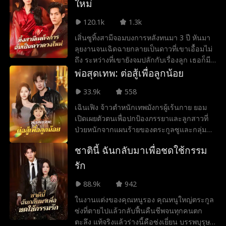
ใหม่
120.1k
1.3k
เสิ่นซูทิ้งสามีจอมบงการหลังทนมา 3 ปี หันมา
ลุยงานจนเฉิดฉายกลายเป็นดาวที่เขาเอื้อมไม่
ถึง ระหว่างที่เขายังจมปลักกับเรื่องลูก เธอก็มี
คนรุมล้อม กว่าเขาจะลดทิฐิมาตามง้อ ก็รู้ซึ้ง
พ่อสุดเทพ: ต่อสู้เพื่อลูกน้อย
ว่าการจะขอคืนดีนั้นยากยิ่งกว่าปีนขึ้นสวรรค์
33.9k
558
เฉินเฟิง จ้าวตำหนักเทพมังกรผู้เร้นกาย ยอม
เปิดเผยตัวตนเพื่อปกป้องภรรยาและลูกสาวที่
ป่วยหนักจากแผนร้ายของตระกูลซูและกลุ่ม
อำนาจมืด เขาตามหาหมอเทวดามารักษาลูก
ชาตินี้ ฉันกลับมาเพื่อชดใช้กรรม
จนหาย พร้อมกวาดล้างศัตรูเพื่อทวงคืนความ
สุขให้ครอบครัว
รัก
88.9k
942
ในงานแต่งของคุณหนูรอง คุณหนูใหญ่ตระกูล
ซ่งที่ตายไปแล้วกลับฟื้นคืนชีพจนทุกคนตก
ตะลึง แท้จริงแล้วร่างนี้คือซ่งเยี่ยน บรรพบุรุษ