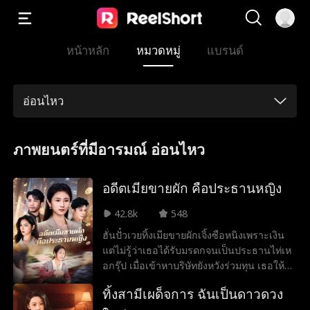
หน้าหลัก
หมวดหมู่
แบรนด์
อ่อนไหว
ภาพยนตร์ที่มีอารมณ์ อ่อนไหว
อดีตเมียขายผัก คือประธานหญิง
42.8k
548
ฮั่นปั๋วเวยทิ้งเมียขายผักเจิ้งซือหนิงเพราะเงิน
แต่ไม่รู้ว่าเธอได้รับมรดกจนเป็นประธานไท่เห
อกรุ๊ป เมื่อเข้าหาบริษัทยังหวังร่วมทุน เธอให้
โอกาสแต่เขาไม่เชื่อ จนความจริงเปิดเผย
ทิ้งสามีเผด็จการ ฉันเป็นดาวดวง
กลางที่ประชุมทำเอาเขาหน้าหงาย