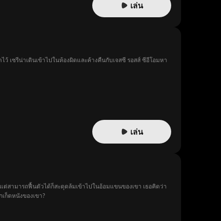
เล่น
ไว้ เซรีน่าเดินเข้าไปในห้องผิดและค้างคืนกับเจสซี รอสส์ ซีอีโอมหา
เล่น
ูกแต่สามารถฟื้นตัวได้ก็สะดุดล้มเข้าไปในอ้อมแขนของเขา เธอคิดว่า
็กเก็ตหนังของเขา?