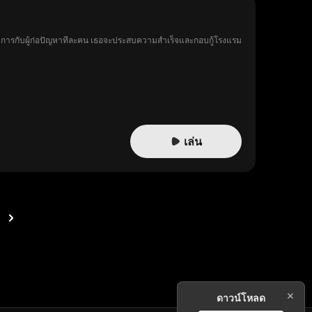
การกับผู้ก่อปัญหาทีละคน เธอจะประสบความสำเร็จและกอบกู้โรงแรม
เล่น
ดาวน์โหลด