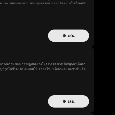
ด และไซมอนต้องการไขกระดูกของเธอ แต่จะเกิดอะไรขึ้นเมื่อเลสลีรู้
เล่น
บการกล่าวหาและการปฏิบัติอย่างโหดร้ายของเวส ในที่สุดคิระก็หย่า
่ที่สุดในชีวิต? คิระจะยอมให้เขาชดใช้...หรือตกหลุมรักเขาซ้ำแล้วซ้ำ
เล่น