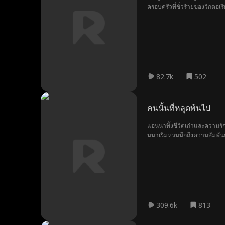
ครอบครัวที่ชั่วร้ายของวิกตอ
82.7k
502
คนนั้นที่หลุดพ้นไป
แอนนาทิ้งชีวิตเก่าและความรัก
นนาเริ่มหวนนึกถึงความสัมพัน
เธอ แอนนาถูกบังคับให้เผชิญก
309.6k
813