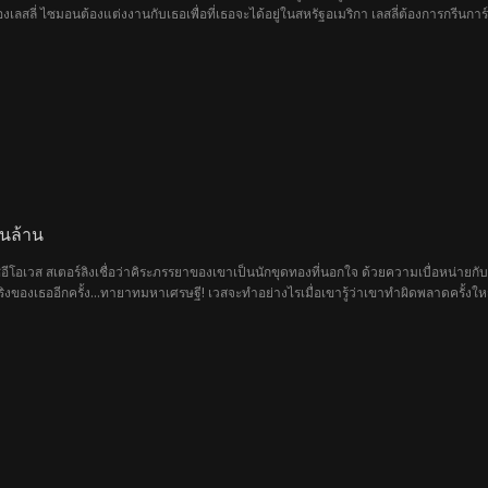
ลี่ ไซมอนต้องแต่งงานกับเธอเพื่อที่เธอจะได้อยู่ในสหรัฐอเมริกา เลสลี่ต้องการกรีนการ์
าทของบริษัทที่มีมูลค่าหลายพันล้านดอลลาร์ และไม่ใช่คนทั่วไปที่เขาสร้างตัวเองให้เป็น
ันล้าน
ีโอเวส สเตอร์ลิงเชื่อว่าคิระภรรยาของเขาเป็นนักขุดทองที่นอกใจ ด้วยความเบื่อหน่ายกั
ิงของเธออีกครั้ง...ทายาทมหาเศรษฐี! เวสจะทำอย่างไรเมื่อเขารู้ว่าเขาทำผิดพลาดครั้งใหญ