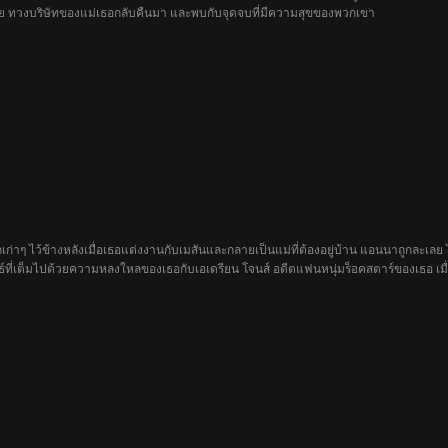
เรีย ทวงบริษัทของแม่เธอกลับคืนมา และพบกับจุดจบที่มีความสุขของพวกเขา
เก่าๆ ไว้ข้างหลังเมื่อเธอแต่งงานกับเมสันและกลายเป็นแม่ที่ต้องอยู่บ้าน แอนนาถูกละเล
ธ์ที่เต็มไปด้วยความหลงใหลของเธอกับเอเดรียน โจนส์ อดีตแฟนหนุ่มร็อคสตาร์ของเธอ เมื่
ับความปรารถนาอันลึกล้ำของเธอ...และเลือกระหว่างอดีตและปัจจุบันของเธอ