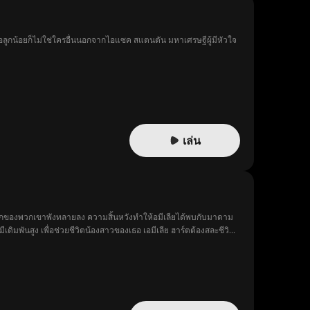
่อลูกน้อยก็ไม่ใช่ใครอื่นนอกจากไอแซค สแตนตัน มหาเศรษฐีผู้มีหัวใจ
เล่น
โลกของพวกเขาพังทลายลง ความสิ้นหวังทำให้อมีเลียได้พบกับมาดาม
มีเดิมพันสูง เพื่อช่วยชีวิตน้องสาวของเธอ เอมีเลีย ฮาร์ตต้องสละชีวิต