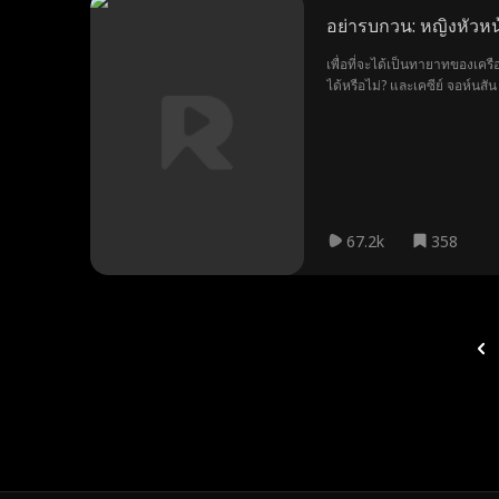
อย่ารบกวน: หญิงหัวหน้
เพื่อที่จะได้เป็นทายาทของเ
ได้หรือไม่? และเคซีย์ จอห์นสั
67.2k
358