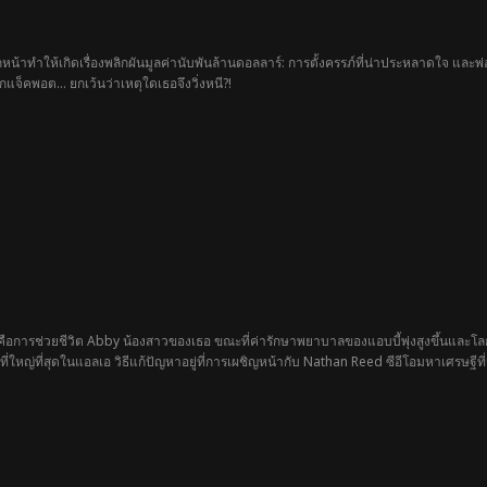
้าทำให้เกิดเรื่องพลิกผันมูลค่านับพันล้านดอลลาร์: การตั้งครรภ์ที่น่าประหลาดใจ และพ
กแจ็คพอต… ยกเว้นว่าเหตุใดเธอจึงวิ่งหนี?!
คือการช่วยชีวิต Abby น้องสาวของเธอ ขณะที่ค่ารักษาพยาบาลของแอบบี้พุ่งสูงขึ้นและ
ยวที่ใหญ่ที่สุดในแอลเอ วิธีแก้ปัญหาอยู่ที่การเผชิญหน้ากับ Nathan Reed ซีอีโอมหาเศรษฐีที่
และให้กำเนิดลูกกับเขา!