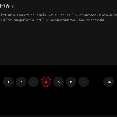
าใต้ฝา!
ครือโรงแรมของครอบครัวเธอ ไวโอเล็ต เทรนตันปลอมตัวเป็นพนักงานทำความสะอาดและจัด
น ซีโอโอคนใหม่สุดเซ็กซี่ของเธอเป็นเพียงพันธมิตรที่ทรงพลังหรืออะไรมากกว่านั้น?
1
2
3
4
5
6
7
...
94