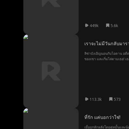
449k
5.6k
เราจะไม่มีวันกลับมารว
ลิซ่าบังเอิญนอนกับไอดาน อดีต
ของเขา และเริ่มไล่ตามเธอ! 
113.3k
573
ที่รัก แค่บอกว่าใช่!
เมื่อถูกหักหลังโดยคู่หมั้นและ