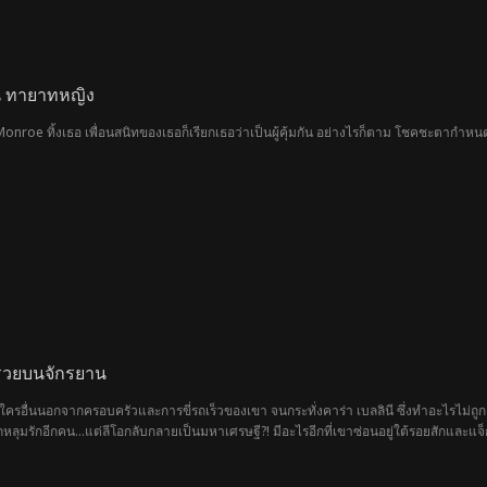
็น ทายาทหญิง
Monroe ทิ้งเธอ เพื่อนสนิทของเธอก็เรียกเธอว่าเป็นผู้คุ้มกัน อย่างไรก็ตาม โชคชะตากำหนด
่ำรวยบนจักรยาน
ีใครอื่นนอกจากครอบครัวและการขี่รถเร็วของเขา จนกระทั่งคาร่า เบลลินี ซึ่งทำอะไรไม่ถ
หลุมรักอีกคน...แต่ลีโอกลับกลายเป็นมหาเศรษฐี?! มีอะไรอีกที่เขาซ่อนอยู่ใต้รอยสักและแจ