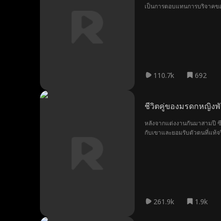
เป็นการตอบแทนการบริจาคของเลส
ว่า... จริงๆ แล้วไซมอนเป็นทาย
110.7k
692
ชีวิตคู่ของมรดกหญิงพ
หลังจากแต่งงานกันมาสามปี ซีอ
กับเขาและยอมรับตัวตนที่แท้จร
เล่า?
261.9k
1.9k