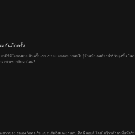
มกันอีกครั้ง
สามีซีอีโอของเธอเป็นครั้งแรก เขาละเลยเธอมากจนไม่รู้จักหน้าเธอด้วยซ้ำ! วันรุ่งขึ้น
เธอจะพาเขากลับมาไหม?
น้องสาวของเธอเอง วิกตอเรีย แบรนสันจึงแต่งงานกับเท็ดดี้ ลอยด์ โดยไม่รู้ว่าตัวตนที่แท้จ