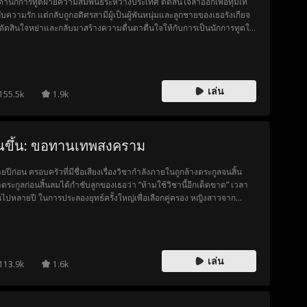
านักการทูตฝ่ายความสัมพันธ์ระหว่างประเทศ ตัดสินใจลาออกเพื่อทุ่มเท
กับความรัก แต่กลับถูกอดิศรสามีผู้เป็นผู้พันหนุ่มและลูกชายของเธอรังเกียจ
ตัดสินใจหย่าและกลับมาสร้างความตื่นตาตื่นใจให้กับการเป็นนักการทูตใน
ะลินดาอีกครั้ง อดิศรสามีของเธอรู้สึกผิดเมื่อคิดได้ก็พบว่าสายไปแล้ว เพ
ญาดาไม่สามารถให้อภัยเขาได้อีก นภาตัดสินใจแต่งงานกับอดิศรและใช้
องที่พี่ชายเธอเคยช่วยชีวิตเขามาเป็นข้ออ้างเพื่อก่อเรื่องวุ่นวายไม่รู้จบ พร้อม
ยุยงให้ญาดามีปัญหากับอดิศรกับลูกชายของเธอ สุดท้ายเมื่อความจริง
เล่น
กฏน้องสาวผู้ทรยศชาติก็ถูกจับเข้าคุก อดิศรเข้าใจว่าเขาได้พลาดโอกา
155.5k
1.9k
บญาดาไปแล้ว จึงออกสู่สนามรบและเสียชีวิตในที่สุด โดยมีจดหมายลาตาย
ว่าในชีวิตนี้ปรารถนาเพียงได้ใช้ชีวิตร่วมกับเธอจนแก่เฒ่าก็พอ จากนั้นญา
็พาลูกชายและลูกบุญธรรมของเธอออกเดินทางสู่ภารกิจใหม่อีกครั้ง
่นขึ้น: ขอทานเทพสงคราม
ยปีก่อน ครอบครัวที่มีชื่อเสียงเรื่องวิชากำลังภายในถูกล้างตระกูลจนสิ้น
นำตระกูลก่อนสิ้นลมได้กำชับลูกของเธอว่า “ห้ามใช้วิชานี้อีกเด็ดขาด” เวลา
นไปหลายปี ในการประลองยุทธ์ครั้งใหญ่เพื่อเลือกคู่ครอง หญิงสาวจาก
กูลอีกฝั่งเกือบพ่ายแพ้ให้กับผู้ท้าชิงชาวต่างชาติ ในช่วงเวลาวิกฤต เธอคน
นได้ทำลายจี้หยกที่พกติดตัวมา ปลุกพลังที่หลับใหลในตัวกลับมาเพื่อปกป้อง
ี่เธอรักอย่างสุดกำลัง
เล่น
113.9k
1.6k