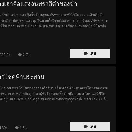
องเฮาคือแสงจันทราสีดำของข้า
นเข้าตำหนักบูรพา กู้อวิ๋นต้ายถูกองค์รัชทายาทขังไว้ในตรอกแล้วเสียตัว
งเข้าตำหนักบูรพาแล้ว กู้อวิ๋นต้ายตั้งใจจะใช้อาหารยากำจัดองค์รัชทายาท
วให้สิ้น ทว่าเหล่าพระชายาและพระสนมขององค์รัชทายาทกลับไม่มีใครท้อง
 แต่ท้องของนางกลับมีลูกชายโผล่ออกมาคนหนึ่ง กู้อวิ๋นต้ายจึงเริ่มคิด
การสนับสนุนให้ลูกชายขึ้นเป็นฮ่องเต้ แล้วตัวเองได้สลัดชายชั่วไปเป็นฮอง
าถึงจะเป็นเรื่องที่สะใจที่สุดในชีวิต!
เล่น
233.2k
2.7k
าวโชคฟ้าประทาน
จากสวรรค์กลับชาติมาเกิดเป็นบุตรสาวโดยชอบธรรม
รัชทายาท ทว่ากลับถูกบิดาผู้ชั่วร้ายทอดทิ้งด้วยมือตนเอง ในขณะที่ชีวิต
อยู่บนเส้นด้าย นางได้ถูกเสียนอ๋องขาพิการผู้ที่ถูกทั่วทั้งเมืองเยาะเย้ยเก็บ
้ยงดูที่จวน นับแต่นั้นเส้นทางลิขิตฟ้าก็พลิกผันอย่างสิ้นเชิง โย่วเวยเป็นผู้ที่มี
ลาภอันเป็นมงคลติดตัว สามารถดึงดูดสิ่งมงคลและหลีกเลี่ยงเคราะห์ร้าย
 นางช่วยรักษาขาให้พ่อบุญธรรม ช่วยชีวิตฮ่องเต้ และคลี่คลายภัยพิบัติจาก
รค์ ทั้งยังเปิดโปงความจริงเกี่ยวกับชาติกำเนิดท่ามกลางศึกชิงอำนาจ องค์
เล่น
ทายาทเพื่อคงอำนาจของตน จึงใช้เซี่ยจิ้งซูผู้เป็นธิดาแห่งโชคปลอม มา
180k
1.5k