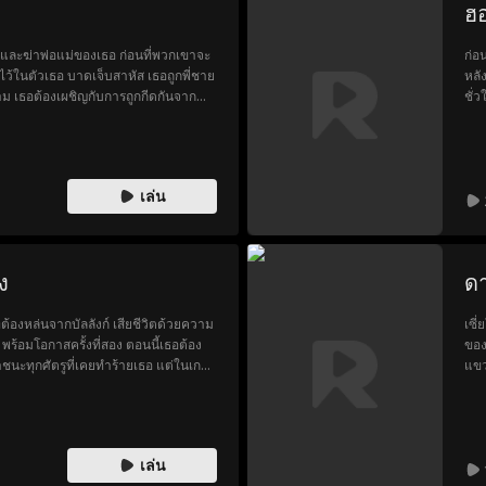
ฮ
ละฆ่าพ่อแม่ของเธอ ก่อนที่พวกเขาจะ
ก่อ
้ในตัวเธอ บาดเจ็บสาหัส เธอถูกพี่ชาย
หลั
ม เธอต้องเผชิญกับการถูกกีดกันจาก
ชั่
ีวิตลำบาก แต่การปกป้องของพี่ชายทำให้
เลย
สามนิกายโจมตีนิกายของเธอ หวังจะ
ว่า
นิกายใกล้จะล่มสลายและพี่ชายของเธอ
ไทเฮ
ะปลดปล่อยพลังของตราไฟ พลิก
เล่น
ง
ด
่ต้องหล่นจากบัลลังก์ เสียชีวิตด้วยความ
เซี่ยโย่วเวย ดาวนำโชค
 พร้อมโอกาสครั้งที่สอง ตอนนี้เธอต้อง
ของ
ะทุกศัตรูที่เคยทำร้ายเธอ แต่ในเกม
แขวน
หมากที่อันตรายที่สุด... อาจเป็นการที่
ไปเลี
เอง
โชค
ได้
สวร
เล่น
รัช