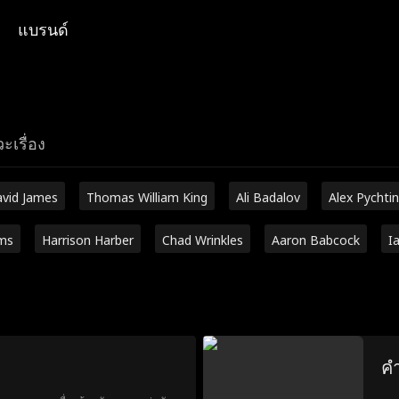
แบรนด์
ะเรื่อง
vid James
Thomas William King
Ali Badalov
Alex Pychtin
ms
Harrison Harber
Chad Wrinkles
Aaron Babcock
I
คำ