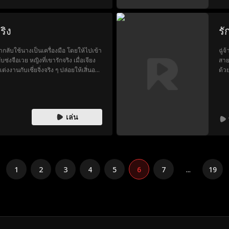
สวม
ครอ
พร้
ริง
รั
ากลับใช้นางเป็นเครื่องมือ โดยให้ไปเข้า
ฉู่
ซ่งจือเวย หญิงที่เขารักจริง เมื่อเจียง
สาย
งงานกับเซี่ยจิ่งจริง ๆ ปล่อยให้เสิ่นอวี๋
ด้ว
เกล
ท่า
กระ
นางถ
เล่น
ขนิ
เสด
ไม่ด
1
2
3
4
5
6
7
...
19