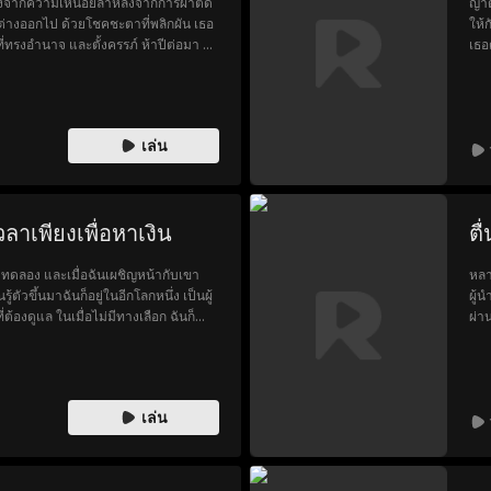
ลงจากความเหนื่อยล้าหลังจากการผ่าตัด
ญาด
ที่ต่างออกไป ด้วยโชคชะตาที่พลิกผัน เธอ
ให้
ที่ทรงอำนาจ และตั้งครรภ์ ห้าปีต่อมา อี
เธอ
มั่นที่จะขอแต่งงานและพาเธอเข้า
ฐาน
ราะ
เรื่
กับ
เล่น
ปรา
สกั
เผย
ดาก
ลาเพียงเพื่อหาเงิน
ตื
งทดลอง และเมื่อฉันเผชิญหน้ากับเขา
หลา
้ตัวขึ้นมาฉันก็อยู่ในอีกโลกหนึ่ง เป็นผู้
ผู้
่ต้องดูแล ในเมื่อไม่มีทางเลือก ฉันก็
ผ่า
่น้องสาวที่แสนเจ้าเล่ห์ของฉันก็จ้องแต่
ตระ
เย็นชาที่ฉันอยากจะหย่ากลับกลายเป็น
นั้
ุกอย่างจบลงแล้ว เขากลับปรากฎขึ้นมาอีก
คนท
ริง ๆ เหรอ
เล่น