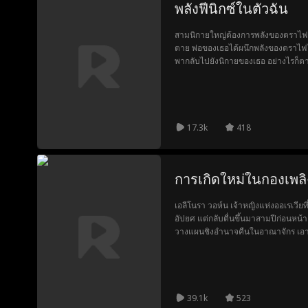
พลังฟีนิกซ์ในตัวฉัน
สามนิกายใหญ่ต้องการพลังของตราไฟแ
ตาย พ่อของเธอได้ผนึกพลังของตราไฟไว
พากลับไปยังนิกายของเธอ อย่างไรก็ตา
หัวหน้านิกายและศิษย์คนอื่นๆ ทำให้ช
เธอปลอดภัย หลายปีต่อมา คนทรยศนำ
ยึดตราไฟและควบคุมสถานการณ์ ด้วย
เกือบถูกฆ่า เธอทนไม่ไหวอีกต่อไปแล
สถานการณ์และช่วยทุกคนไว้!
17.3k
418
การเกิดใหม่ในกองเพลิ
เอลีโนรา วอห์น เจ้าหญิงแห่งออเรเวียที
อัปยศ แต่กลับตื่นขึ้นมาสามปีก่อนหน้า
วางแผนชิงอำนาจคืนในอาณาจักร เอาชน
ล่าอำนาจและแก้แค้นที่มรณะนี้ การเดิน
หัวใจเธอถูกชายคนที่เธอตั้งใจจะใช้ซะ
39.1k
523