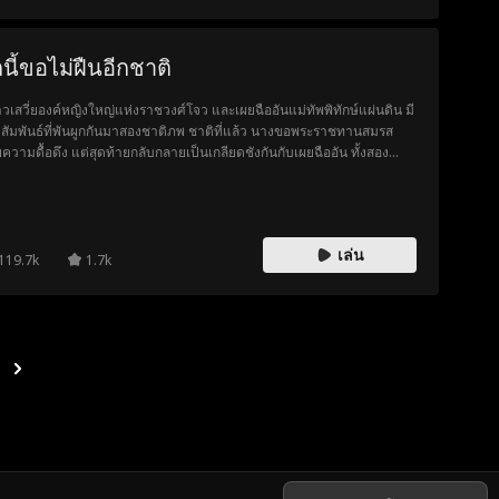
รอยเป็นบุตรสาวโดยชอบธรรม สุดท้ายแผนการถูกเปิดโปง เสียนอ๋องขึ้น
งราชย์ โย่วเวยปกป้องครอบครัว จนก่อเกิดกลายเป็นตำนานแห่งความสุข
อมหน้าอย่างสมบูรณ์
กนี้ขอไม่ฝืนอีกชาติ
จ้าวเสวี่ยองค์หญิงใหญ่แห่งราชวงศ์โจว และเผยฉืออันแม่ทัพพิทักษ์แผ่นดิน มี
สัมพันธ์ที่พันผูกกันมาสองชาติภพ ชาติที่แล้ว นางขอพระราชทานสมรส
ยความดื้อดึง แต่สุดท้ายกลับกลายเป็นเกลียดชังกันกับเผยฉืออัน ทั้งสอง
ียดชังกันยาวนานถึงแปดปี ในวันที่เมืองแตก เผยฉืออันยอมสละชีวิต
มกลางลูกธนูนับหมื่นเพื่อปกป้องให้นางหนีเอาชีวิตรอด ส่วนฉู่จ้าวเสวี่ยก็
โดดจากหอคอยตามเขาไปด้วยความสิ้นหวังในรัก ทว่าก่อนสิ้นลมหายใจ
ึงได้รู้ว่าเหตุผลที่เผยฉืออันยอมพลีชีพช่วยชีวิตไว้ก็เพื่อซวงเอ๋อร์พระ
เล่น
ษฐาของนางต่างหาก เมื่อฉู่จ้าวเสวี่ยได้กลับมาเกิดใหม่ในวันที่นางไปทูลขอ
119.7k
1.7k
็จพ่อให้พระราชทานการสมรสกับเผยฉืออัน นางจึงได้สติ และตัดสินใจว่าจะ
ื้อดึงอีกต่อไป!