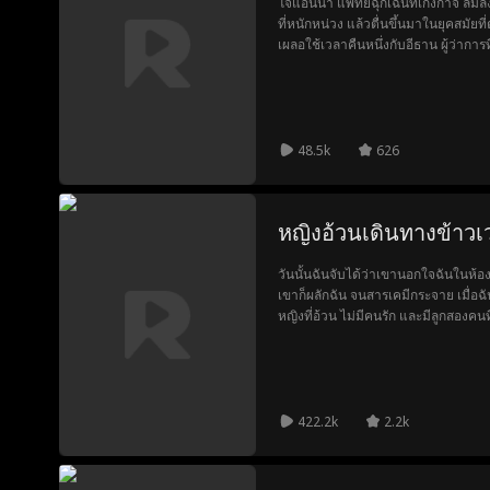
โจแอนนา แพทย์ฉุกเฉินที่เก่งกาจ ล้ม
ที่หนักหน่วง แล้วตื่นขึ้นมาในยุคสมัย
เผลอใช้เวลาคืนหนึ่งกับอีธาน ผู้ว่าการ
ธานพบลูกและตามหาโจแอนนาอย่างมุ่ง
คฤหาสน์ของเขา!
48.5k
626
หญิงอ้วนเดินทางข้าวเว
วันนั้นฉันจับได้ว่าเขานอกใจฉันในห้อ
เขาก็ผลักฉัน จนสารเคมีกระจาย เมื่อฉันรู
หญิงที่อ้วน ไม่มีคนรัก และมีลูกสองคนที
ตัดสินใจที่จะหาเงินและออกไปกับลูก แต
จะใส่ร้ายฉัน ส่วนสามีที่เย็นชาที่แสน
ลูกชายของจักรพรรดิ์ เมื่อฉันคิดว่าท
เรื่อย ๆ เราจะทำให้ทุกอย่างเป็นไปได้จ
422.2k
2.2k