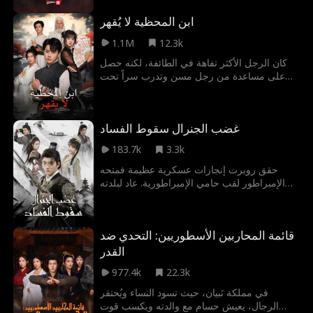
ستتمكن من الخروج من هذه الصفقة المعقدة دون
للتنمر و الضرب وأيضًا الإهانة، فيقرر سليمان أن
ابن المحظية لا يُقهر
أن تكشف أسرارها، أم أن مصيرها سيكون مختلفًا
يحمي ابنه، وينتقم من المتنمرين ويصحح الأخطاء
تمامًا عن ما خططت له؟
فى الوادي كالملك الحقيقي.
1.1M
12.3k
كان الرجل الأكثر تفاهة في الطائفة، لكنه حصل
على مساعدة من رجل مسن وتدرب سراً تحت
إرشاده. كانت قوته تتجاوز قدرات الناس العاديين
بكثير، لكن الجميع استمروا في معاملته كعديم
الفائدة، دون أن يعلموا أن قوته الخفية كانت
غضب الجنرال سقوط الفساد
مذهلة للغاية، حتى...
183.7k
3.3k
حقق روبرت إنجازات عسكرية عظيمة فمنحه
الإمبراطور لقب حامي الإمبراطورية. عاد لبلدته
مكرماً ليُفجع باعتداء ابن المحافظ على شقيقته
وإصابة والدته. عاقب الجناة وكشف مؤامرة لتواطؤ
المسؤولين باختلاس تعويضات الجنود. ورغم هجوم
قائمة المحاربين الأسطوريين: التحدي ضد
شقيق الإمبراطورة، مضى في تحقيقه حتى أعدم
الفاسدين وحقق العدالة للشهداء وذويهم.
القدر
977.4k
22.3k
في مملكة نَبيان، حيث تسود النساء ويُحتقر
الرجال، يعيش حسام مع والدته ويكسب قوت