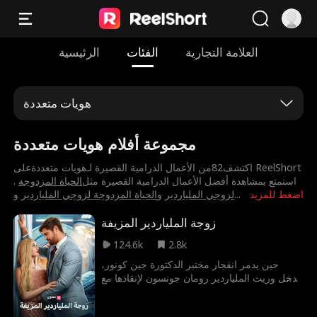
العلامة التجارية
الفئات
الرئيسية
هويات متعددة
مجموعة أفلام هويات متعددة
اكتشف82من الأعمال الدرامية القصيرة لـ⁨هويات متعددة⁩على ReelShort
. استمتع بمشاهدة أفضل الأعمال الدرامية القصيرة مثل
⁨الحياة المزدوجة
اضغط للمزيد
...
لزوجي الملياردير⁩
و
⁨الحياة المزدوجة لزوجي الملياردير⁩
و
زوجة الملياردير المزيفة
124.6k
2.8k
حين يدمر انفجار مختبر الدكتورة جين كونور،
يتدخل وريث الملياردير رومان جونسون لإنقاذها مع
شقيقتها الغائبة عن الوعي. لتعرض جين على
رومان صفقة مستحيلة: التظاهر بأنها خطيبته