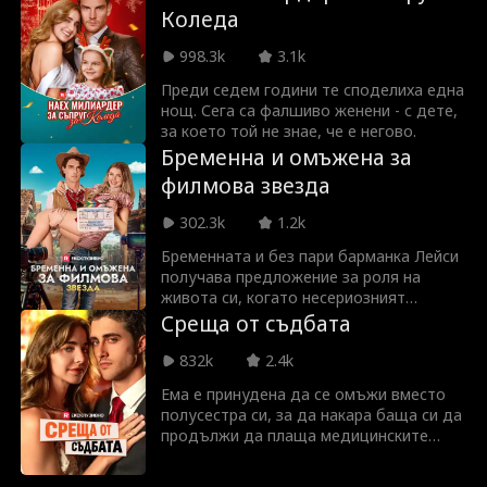
директор на Lloyd Group, след като
Коледа
погребалната процесия на Райън.
помага на баба му след измама. Като
научава за финансовите ѝ трудности,
998.3k
3.1k
той ѝ предлага пари в замяна на
фалшив брак, за да изпълни желанието
Преди седем години те споделиха една
на баба си. Те създават неочакван
нощ. Сега са фалшиво женени - с дете,
съюз, докато Остин пази истинската си
за което той не знае, че е негово.
самоличност в тайна от нея.
Бременна и омъжена за
филмова звезда
302.3k
1.2k
Бременната и без пари барманка Лейси
получава предложение за роля на
живота си, когато несериозният
филмова звезда Крис Пауъл я моли да
Среща от съдбата
се преструва на негова годеница.
Никой от тях не знае, че бебето, което
832k
2.4k
тя носи, всъщност е негово.
Ема е принудена да се омъжи вместо
полусестра си, за да накара баща си да
продължи да плаща медицинските
сметки на майка ѝ. Всички мислеха, че
ще се омъжи за стар, грозен, богат