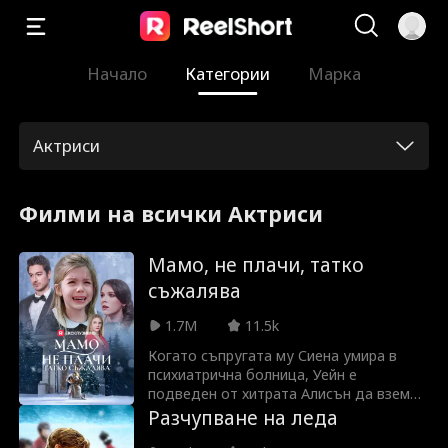
Начало
Категории
Марка
Актриси
Филми на всички Актриси
Мамо, не плачи, татко
съжалява
1.7M
11.5k
Когато съпругата му Сиена умира в
психиатрична болница, Уейн е
подведен от хитрата Алисън да вземе
у дома грешната дъщеря. Той не
Разчупване на леда
подозира, че съпругата му е все още