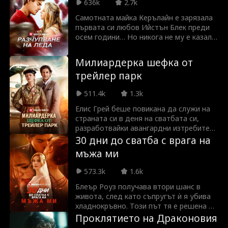
жива, преродена като безмилостното
636k
2.7k
си алтер его Скарлет и решена да
Самотната майка Керълайн е зарязала
разкрие коварните планове на Алисън и
първата си любов Ийстън Блек преди
да отмъсти в името на дъщеря си.
осем години… Но никога не му е казала,
че е забременяла от него! Сега той е
най-нашумялата хокейна звезда в
Милиардерка шефка от
лигата и шеф на Керълайн! Ще му каже
трейлер парк
ли Керълайн истината или е твърде
късно за това? Филмът е адаптация на
511.4k
1.3k
романа „Shutout“ на Джеми
Дейвънпорт!
Елис Грей беше повикана да служи на
страната си в деня на сватбата си,
разработвайки авангардни изтребители
за военните. Тя също така успя да
30 дни до сватба с врага на
използва Lockheed Gray, най-големия в
мъжа ми
света аерокосмически и военен
изпълнител, ставайки най-богатата
573.3k
1.6k
милиардерка в света. Четири години
по-късно, тя се връща у дома при
Блеър Роуз получава втори шанс в
съпруга си Като, за да му даде
живота, след като съпругът ѝ я убива
сватбата, която никога не са имали,
хладнокръвно. Този път тя е решена да
скривайки самоличността си, за да му
му даде урок. Единственото, което е
Проклятието на Драконовия
поднесе сватбената изненада на
пропуснала в своите детайлни планове,