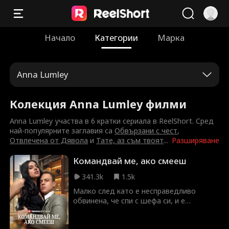
Начало
Категории
Марка
Anna Lumley
Колекция Anna Lumley филми
Anna Lumley участва в 6 кратки сериала в ReelShort. Сред
най-популярните заглавия са
Обвързани с чест
,
Отвлечена от Дявола
и
Тате, аз съм твоят
...
Разширяване
Командвай ме, ако смееш
341.3k
1.5k
Малко след като е несправедливо
обвинена, че спи с шефа си, и е
уволнена, Оливия започва работа в
Уайлдър Конгломерат – само за да