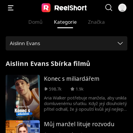
Domů
Kategorie
Značka
Aislinn Evans
Aislinn Evans Sbírka filmů
Konec s miliardářem
598.7k
1.9k
Aria Walker potřebuje manžela, aby unikla
domluvenému sňatku. Když její dlouholetý
přítel odhalí, že ji opouští kvůli její nejlepší
kamarádce, zlomená Aria se obrátí na
starého známého, "pracovníka v
Můj manžel lituje rozvodu
pojízdném občerstvení," Stefana Hilla.
Netuší, že Stefan Hill je ve skutečnosti