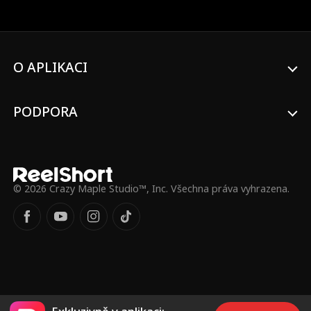
—drsného, nebezpečně přitažlivého
strýce svého ex. Po vášnivé noci jí Beau
nabídne práci—a nečekané útočiště. Teď
Madison vyměňuje perly za kovbojské
boty, jezdí na býcích, koních—a možná i
O APLIKACI
na kovboji.
PODPORA
© 2026 Crazy Maple Studio™, Inc. Všechna práva vyhrazena.