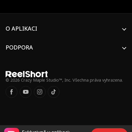
majetků v zemi. S novou identitou se vrací
na elitní školu Hawthorne. Místo přivítání
ale zjišťuje, že Jake už chodí s její bývalou
kamarádkou Fallon. Ta navíc všem tvrdí,
že se se záhadnou dědičkou skvěle zná, a
O APLIKACI
Sieřin návrat tak ohrožuje její pozici školní
královny. Sierra teď musí čelit pomluvám i
celé škole, která ji chce dostat zpátky za
PODPORA
mříže. Zvládne dokázat svou pravou
identitu dřív, než jí Fallon nadobro zničí
pověst?
© 2026 Crazy Maple Studio™, Inc. Všechna práva vyhrazena.