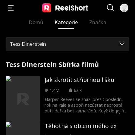
Domů
Kategorie
Značka
Tess Dinerstein
Tess Dinerstein Sbírka filmů
Jak zkrotit stříbrnou lišku
1.4M
6.6k
Harper Reeves se snaží přežít poslední
rok na Yale a aspoň nezůstat naprostá
outsideřka bez kamarádů. Když do jejího
večírku nečekaně vtrhne nejlepší kámoš
kamarád jejího táty a záhadný obchodní
Těhotná s otcem mého ex
partner Chris Collins, dojde jí, že raději by
byla přistižena policií. Chrisova přehnaně