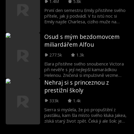
1.4M
5.8k
ochranářská povaha Harper nesnáší, a
tak se rozhodne, že se ho musí zbavit.
První den semestru Emily přistihne svého
Spolu s nejlepší kamarádkou Marií proto
přítele, jak ji podvádí. V tu istú noc si
vymyslí "Operaci Svádění". Cíl je jasný:
Emily najde Charlesa, cizího muže na
Chris se do ní musí zamilovat, aby ho její
jednu divokou a vášnivou noc. Následující
táta sám vyhodil. Pokaždé, když ji však
den jsou oba šokováni, když zjistí, že
Osud s mým bezdomovcem
Chris zachrání z nějakého průšvihu, si
Charles je Emilyin nový profesor. I
miliardářem Alfou
začíná uvědomovat, že k němu přece jen
navzdory divoké noci si udržují
něco cítí.
profesionální vztah student-učitel, no i tak
277.5k
1.3k
mezi nimi panuje nepopiratelné napětí.
Zrovna když si Emily myslí, že se všechno
Elara přistihne svého snoubence Victora
vrátí do starých kolejí, nečekaně zjistí, že
při nevěře s její nejlepší kamarádkou
je těhotná...
Helenou. Zničená si impulzivně vezme
skromného bezdomovce jménem Liam.
Nehraj si s princeznou z
Netuší však, že Liam je ve skutečnosti
prestižní školy
miliardář a Alfa vlkodlačího světa. A ten ji
rozmazluje tak, jak se jí ani nesnilo!
333k
1.4k
Sierra si myslela, že po propuštění z
pasťáku, kam šla místo svého kluka Jakea,
získá starý život zpět. Čeká ji ale šok: je
dávno ztracenou dědičkou rodu
Lancasterů a jednoho z největších