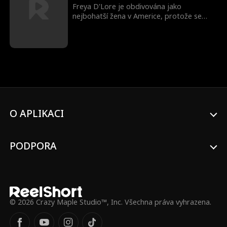
Freya D'Lore je obdivována jako
nejbohatší žena v Americe, protože se
provdala za velkého generálního ředitele a
pod pseudonymem vytvořila nejžádanější
šperky. Když jde do kanceláře zastoupit
svého manžela, zjistí, že jiná žena si
přisvojila její jméno a způsobuje chaos v
jejím osobním i profesním životě.
O APLIKACI
PODPORA
© 2026 Crazy Maple Studio™, Inc. Všechna práva vyhrazena.