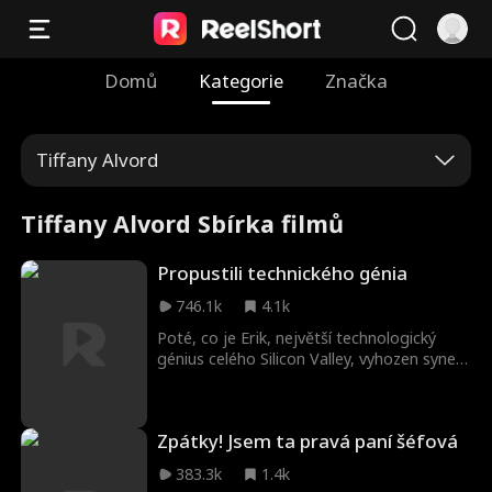
Domů
Kategorie
Značka
Tiffany Alvord
Tiffany Alvord Sbírka filmů
Propustili technického génia
746.1k
4.1k
Poté, co je Erik, největší technologický
génius celého Silicon Valley, vyhozen synem
svého generálního ředitele Williamem,
spojí síly s Evelyn, krásnou ředitelkou
konkurenční firmy. To způsobí bankrot
Zpátky! Jsem ta pravá paní šéfová
jeho bývalého zaměstnavatele, a když si
William uvědomí, že vyhodil nesprávného
383.3k
1.4k
člověka, je už příliš pozdě...