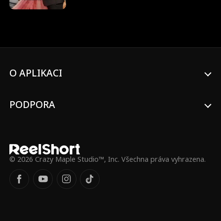
Mezitím Ethan Anderson, dědic rodiny
Andersonů, převezme roli nového
generálního ředitele. Oba skrývají svou
pravou identitu, zatímco se navzájem
hodnotí, ale nečekaně se do sebe na první
pohled zamilují. Situace se však
zkomplikuje, když někdo jiný omylem tvrdí,
O APLIKACI
že je Emma, a ona mylně věří, že jiný muž
je její „snoubenec“. Emma a Ethan se
rozhodnou ukončit své „zásnuby“ se svými
takzvanými „snoubenci“. Uvědomí si někdy,
PODPORA
že osoba, kterou hledají, byla celou dobu
přímo před nimi?
© 2026 Crazy Maple Studio™, Inc. Všechna práva vyhrazena.