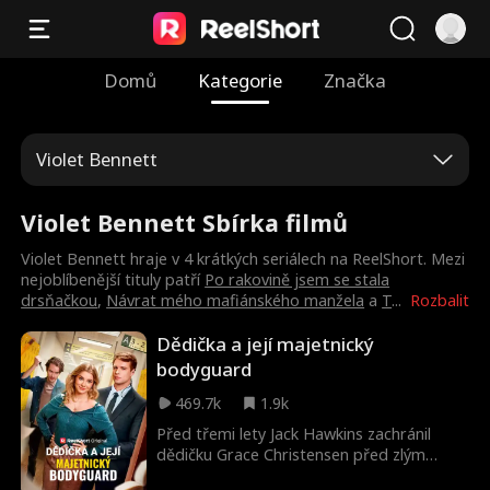
Domů
Kategorie
Značka
Violet Bennett
Violet Bennett Sbírka filmů
Violet Bennett hraje v 4 krátkých seriálech na ReelShort. Mezi
nejoblíbenější tituly patří
Po rakovině jsem se stala
drsňačkou
,
Návrat mého mafiánského manžela
a
T
...
Rozbalit
Dědička a její majetnický
bodyguard
469.7k
1.9k
Před třemi lety Jack Hawkins zachránil
dědičku Grace Christensen před zlým
pronásledovatelem, ale když se znovu