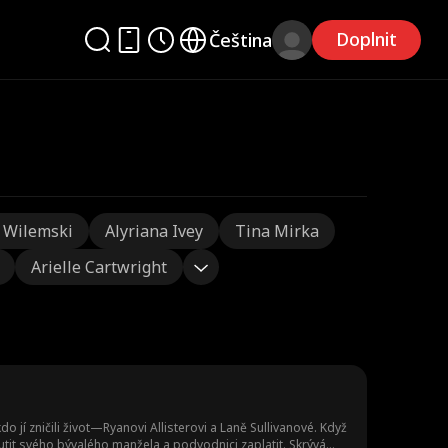
Doplnit
Čeština
 Wilemski
Alyriana Ivey
Tina Mirka
Arielle Cartwright
í zničili život—Ryanovi Allisterovi a Laně Sullivanové. Když
nutit svého bývalého manžela a podvodnici zaplatit. Skrývá