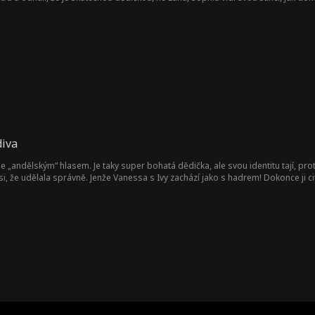
tu a začíná svou cestu za pomstou. Mezitím si Ryan uvědomí, že bez Sophie ne
diva
se „andělským“ hlasem. Je taky super bohatá dědička, ale svou identitu tají, pr
si, že udělala správně. Jenže Vanessa s Ivy zachází jako s hadrem! Dokonce ji c
istihne svého kluka, jak ji podvádí právě s její „nejlepší kamarádkou“. Zlomená
kea. Dokáže Ivy získat zpátky svůj spotlight?