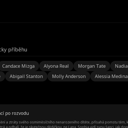
ky příběhu
Candace Mizga
Alyona Real
Morgan Tate
Nadia
e
Abigail Stanton
Molly Anderson
Alessia Medina
cí po rozvodu
ní a ztráty svého osmiměsíčního nenarozeného dítěte, přísahá pomstu těm, kdo j
átrá a odhalí, že je skutečnou dědičkou, ne Lana, Sophia vidí svou šanci, jak do