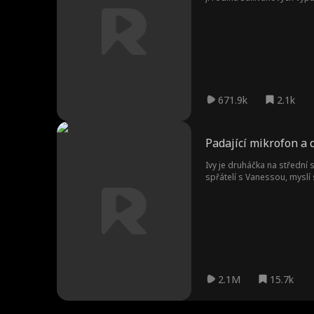
svou nově objevenou identi
671.9k
2.1k
Padající mikrofon a 
Ivy je druháčka na střední 
spřátelí s Vanessou, myslí 
sypat ve chvíli, kdy Ivy př
hvězdného quarterbacka Bla
2.1M
15.7k