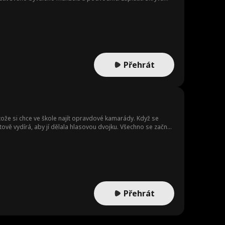
může žít a že ho Lana na začátku oklamala.
Přehrát
otože si chce ve škole najít opravdové kamarády. Když se
itově vydírá, aby jí dělala hlasovou dvojku. Všechno se začne
 a zrazená Ivy proto vyhledá pomoc svého kamaráda z dětství a
Přehrát