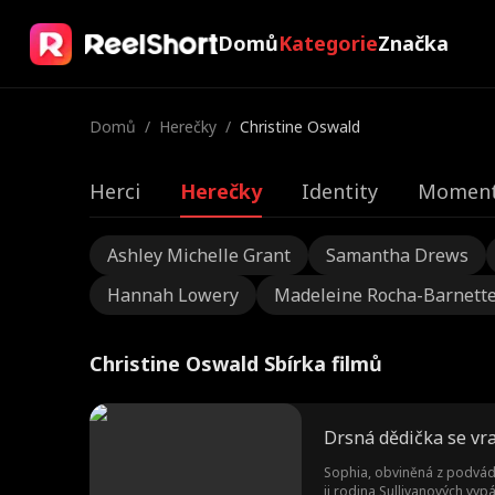
Domů
Kategorie
Značka
Domů
/
Herečky
/
Christine Oswald
Herci
Herečky
Identity
Moment
Ashley Michelle Grant
Samantha Drews
Hannah Lowery
Madeleine Rocha-Barnett
Christine Oswald Sbírka filmů
Drsná dědička se vra
Sophia, obviněná z podvádě
ji rodina Sullivanových vyp