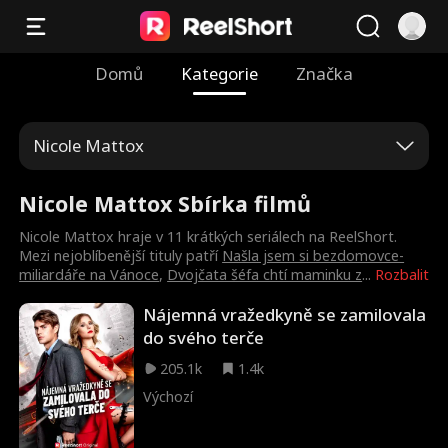
Domů
Kategorie
Značka
Nicole Mattox
Nicole Mattox Sbírka filmů
Nicole Mattox hraje v 11 krátkých seriálech na ReelShort.
Mezi nejoblíbenější tituly patří
Našla jsem si bezdomovce-
miliardáře na Vánoce
,
Dvojčata šéfa chtí maminku z
...
Rozbalit
Nájemná vražedkyně se zamilovala
do svého terče
205.1k
1.4k
Výchozí