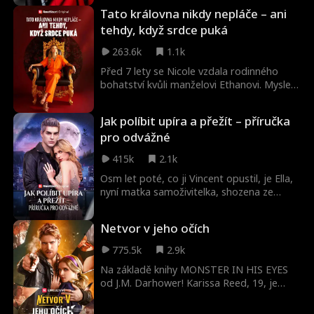
Tato královna nikdy nepláče – ani
tehdy, když srdce puká
263.6k
1.1k
Před 7 lety se Nicole vzdala rodinného
bohatství kvůli manželovi Ethanovi. Myslela
si, že je tou nejšťastnější manželkou a
matkou – dokud ji Ethan s její nejlepší
Jak políbit upíra a přežít – příručka
kamarádkou Elaine neposlali do vězení a
pro odvážné
nesebrali jí dceru. Teď, když zná jejich
pravou tvář, je odhodlaná získat zpět své
415k
2.1k
postavení dědičky, zachránit dceru a všem
ukázat, jak vypadá skutečná královna.
Osm let poté, co ji Vincent opustil, je Ella,
nyní matka samoživitelka, shozena ze
střechy a zachráněna tajemným létajícím
mužem v masce. Probudí se a uvidí po
Netvor v jeho očích
svém boku Vincenta. Ten popírá, že on je
tím maskovaným mužem, ale varuje ji, že
775.5k
2.9k
je terčem jeho nepřátel, a vyžaduje, aby
Na základě knihy MONSTER IN HIS EYES
se k němu kvůli ochraně nastěhovala. Proč
od J.M. Darhower! Karissa Reed, 19, je
se muž, který jí zlomil srdce, najednou
uvězněná svou kontrolující matkou a
chová jako její zachránce? A proč
násilnickým ex, Tommym, ale její svět se
nepůsobí... tak docela lidsky? Může mu Ella