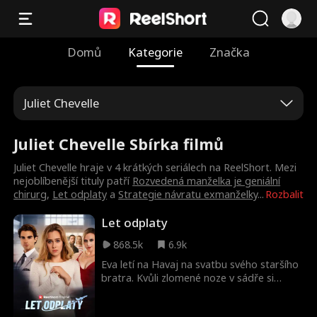
Domů
Kategorie
Značka
Juliet Chevelle
Juliet Chevelle Sbírka filmů
Juliet Chevelle hraje v 4 krátkých seriálech na ReelShort. Mezi
nejoblíbenější tituly patří
Rozvedená manželka je geniální
chirurg
,
Let odplaty
a
Strategie návratu exmanželky
...
Rozbalit
Let odplaty
868.5k
6.9k
Eva letí na Havaj na svatbu svého staršího
bratra. Kvůli zlomené noze v sádře si
zarezervovala extra široké sedadlo.
Nepříjemná žena a její rozmazlený syn se