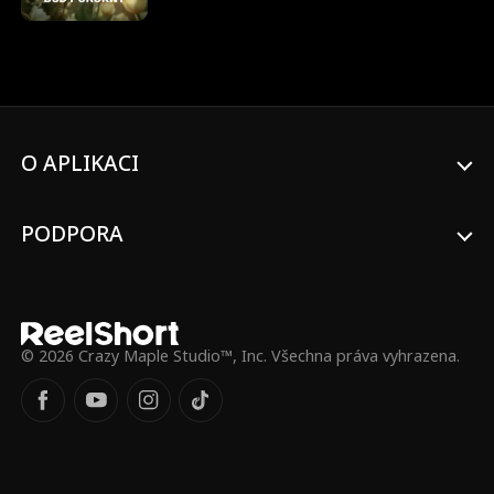
ukázat světu, kým je - nejbohatší dědičkou
v zemi... ale nikdo jí nevěří?
O APLIKACI
PODPORA
© 2026 Crazy Maple Studio™, Inc. Všechna práva vyhrazena.