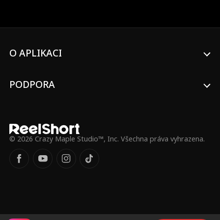
který by pro ni spálil celý svět, a svým
bývalým, který by chtěl, aby shořela ona.
O APLIKACI
PODPORA
© 2026 Crazy Maple Studio™, Inc. Všechna práva vyhrazena.