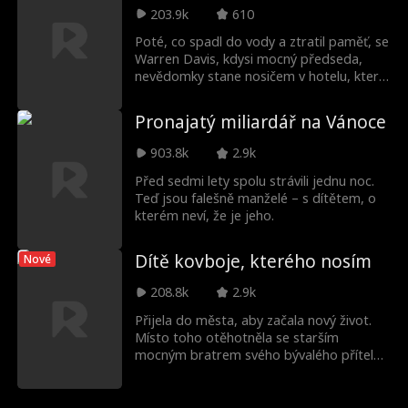
šanci: pokud úspěšně rozbijí některý z
svatbě pečlivě skrývat své identity a
203.9k
610
nově vzniklých párů, odnesou si tučný
zároveň bojovat proti dvěma
balík peněz. Přežije láska love bombing?
Poté, co spadl do vody a ztratil paměť, se
padouchům, kteří jim neustále kladou
Warren Davis, kdysi mocný předseda,
překážky. V tomto procesu postupně
nevědomky stane nosičem v hotelu, který
vznikají jiskry, vyřeší nedorozumění a
sám založil. Snáší ponížení od svých
nakonec směřují k opravdovému
zaměstnanců - dokonce i od vlastního
manželství.
Pronajatý miliardář na Vánoce
syna, kteří s ním jednají jako s obyčejným
sluhou, dokud si nevzpomene, kým je.
903.8k
2.9k
Před sedmi lety spolu strávili jednu noc.
Teď jsou falešně manželé – s dítětem, o
kterém neví, že je jeho.
Dítě kovboje, kterého nosím
Nové
208.8k
2.9k
Přijela do města, aby začala nový život.
Místo toho otěhotněla se starším
mocným bratrem svého bývalého přítele
– Knoxem Grantem, drsným kovbojem,
který vlastní ranč, kde pracuje. Nyní se
Penelope ocitá mezi dvěma muži: jedním,