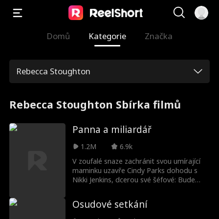
Domů
Kategorie
Značka
Rebecca Stoughton
Rebecca Stoughton Sbírka filmů
Panna a miliardář
1.2M
6.9k
V zoufalé snaze zachránit svou umírající
maminku uzavře Cindy Parks dohodu s
Nikki Jenkins, dcerou své šéfové: Bude
předstírat, že je Nikki, a svou panenství
odevzdá miliardáři Charlesi Kanovi. Nikki
Osudové setkání
tento podvod využije, aby Charlese
oklamala a donutila ho si ji vzít. Když však