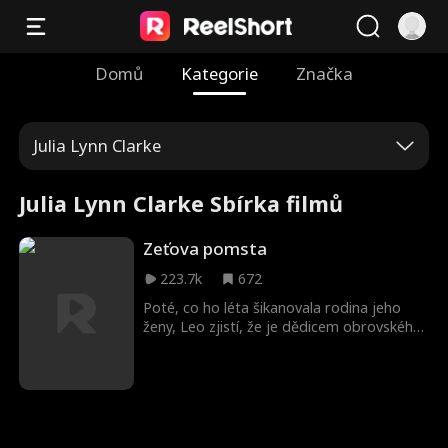
Domů
Kategorie
Značka
Julia Lynn Clarke
Julia Lynn Clarke Sbírka filmů
Zeťova pomsta
223.7k
672
Poté, co ho léta šikanovala rodina jeho
ženy, Leo zjistí, že je dědicem obrovského
jmění. Teď je čas na pomstu!