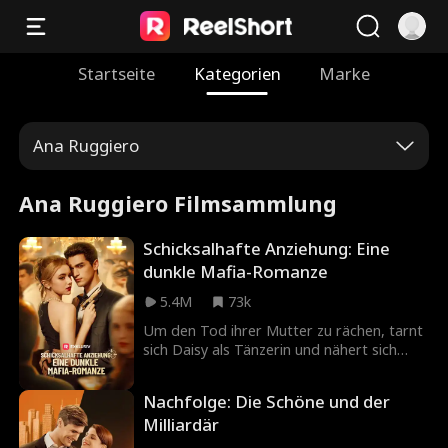
Startseite
Kategorien
Marke
Ana Ruggiero
Ana Ruggiero Filmsammlung
Schicksalhafte Anziehung: Eine
dunkle Mafia-Romanze
5.4M
73k
Um den Tod ihrer Mutter zu rächen, tarnt
sich Daisy als Tänzerin und nähert sich
dem gefährlichen Mafiaboss Hogan. Doch
obwohl Hogan Daisys wahre Absichten
Nachfolge: Die Schöne und der
erahnt, kann er sich ihrer tödlichen
Milliardär
Ausstrahlung nicht entziehen. Wird Daisy
unversehrt entkommen – oder verfängt