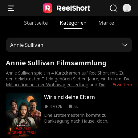
Startseite
Kategorien
Marke
Annie Sullivan
Annie Sullivan Filmsammlung
Annie Sullivan spielt in 4 Kurzdramen auf ReelShort mit. Zu
den beliebtesten Titeln gehören
Sieben Jahre, ein Irrtum
,
Die
Milliardärin aus der Wohnwagensiedlung
und
Die
...
Erweitern
Wir sind deine Eltern
470.2k
5k
Eine Erstsemesterin kommt zu
Danksagung nach Hause, doch
irgendetwas ist anders als früher.