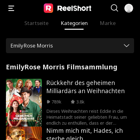
Startseite
Kategorien
Marke
EmilyRose Morris
EmilyRose Morris Filmsammlung
Rückkehr des geheimen
Milliardärs an Weihnachten
789k
3.8k
Dieses Weihnachten reist Eddie in die
Heimatstadt seiner geliebten Frau, um
endlich zu enthüllen, dass er der
milliardenschwere CEO des
Nimm mich mit, Hades, ich
angesagtesten Start-Up-Unternehmens
sterbe gleich