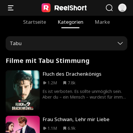
Startseite
Kategorien
Marke
Tabu
Filme mit Tabu Stimmung
Fluch des Drachenkönigs
1.2M
7.8k
Es ist verboten. Es sollte unmöglich sein.
Aber du – ein Mensch – wurdest für immer
als Gefährte eines Drachens markiert. Und
nicht irgendein Drache ... der
Drachenkönig. Ein Mann, über dessen
Frau Schwan, Lehr mir Liebe
dunkle Schönheit und tödliche Macht nur
geflüstert wird. Bedeutet dieses Mal Ihr
1.1M
6.9k
Ende? Oder wird dadurch ein Geheimnis