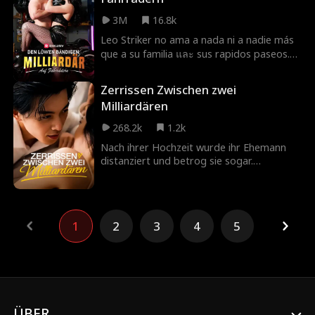
3M
16.8k
Leo Striker no ama a nada ni a nadie más
que a su familia และ sus rapidos paseos.
ยังไงก็ตาม Kara Bellini, ฝ่ายต่อต้านอิสระ,
และ brazos Ella cree que escapó de un
Zerrissen Zwischen zwei
matón solo para enamorarse de otro...
Milliardären
¡¿pero Leo resulta ser un MILLONARIO?!
¿Qué más esconde debajo de sus tatuajes
268.2k
1.2k
y su chaqueta de cuero?
Nach ihrer Hochzeit wurde ihr Ehemann
distanziert und betrog sie sogar.
Enttäuscht entschied sie sich für eine
Scheidung. Doch nach der Scheidung
begann der Onkel ihres Ex-Mannes, sie
hartnäckig zu umwerben.
1
2
3
4
5
Überraschenderweise versuchte auch ihr
Ex-Mann, sie zurückzugewinnen...
ÜBER