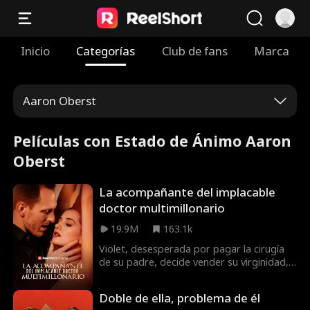
Inicio
Categorías
Club de fans
Marca
Aaron Oberst
Películas con Estado de Ánimo Aaron
Oberst
La acompañante del implacable
doctor multimillonario
19.9M
163.1k
Violet, desesperada por pagar la cirugía
de su padre, decide vender su virginidad,
pero el buen doctor al que llama está
decidido a sacarla del abismo. Sin
Doble de ella, problema de él
embargo, mientras comparten una noche