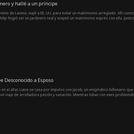
nero y hallé a un príncipe
en reino de Lavinia, viajó a EE. UU. para evitar un matrimonio arreglado. Allí 
hilip fingió ser un jardinero real y aceptó un matrimonio exprés con ella. Jun
presa de su madre y obtener la autorización de los retratos reales. Finalment
ivieron felices en California.
De Desconocido a Esposo
en el altar, Liana se casa por impulso con Jacob, un enigmático billonario que
un viaje de arrolladora pasión y sanación. Mientras lidian con exes problemáti
omance florecer en amor verdadero, o sus pasados terminarán por separarlos