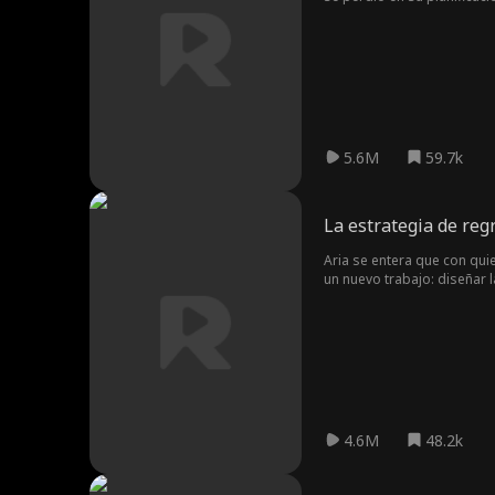
segunda oportunidad de 
5.6M
59.7k
La estrategia de reg
Aria se entera que con quie
un nuevo trabajo: diseñar 
diseñadora. ¿Podrá Aria ma
4.6M
48.2k