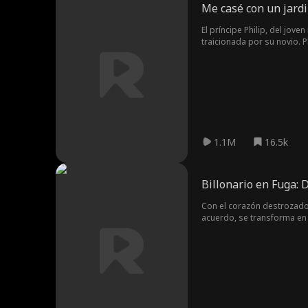
Me casé con un jardi
El príncipe Philip, del jov
traicionada por su novio. P
ayudándola a heredar la em
padres aceptaran a Anna y v
1.1M
16.5k
Billonario en Fuga: 
Con el corazón destrozado 
acuerdo, se transforma en 
¿logrará su vertiginoso r