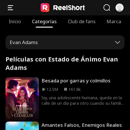
Inicio
Categorías
Club de fans
Marca
Evan Adams
Películas con Estado de Ánimo Evan
Adams
Besada por garras y colmillos
12.5M
161.8k
Ivy, una adolescente humana, queda en la
calle de un día para otro cuando su familia
lo pierde todo. Se ve obligada a vivir en su
auto, un vergonzoso secreto que debe
ocultar a los abusadores despiadados de
Amantes Falsos, Enemigos Reales
su prestigiosa escuela privada. Un día,