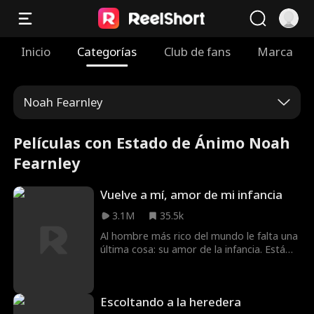
Inicio
Categorías
Club de fans
Marca
Noah Fearnley
Películas con Estado de Ánimo Noah
Fearnley
Vuelve a mí, amor de mi infancia
3.1M
35.5k
Al hombre más rico del mundo le falta una
última cosa: su amor de la infancia. Está
decidido a casarse con ella, ¡pero nunca se
da cuenta de que está justo a su lado!
Busca por todas partes a la chica que le
Escoltando a la heredera
robó el corazón. ¿Cuándo se dará cuenta