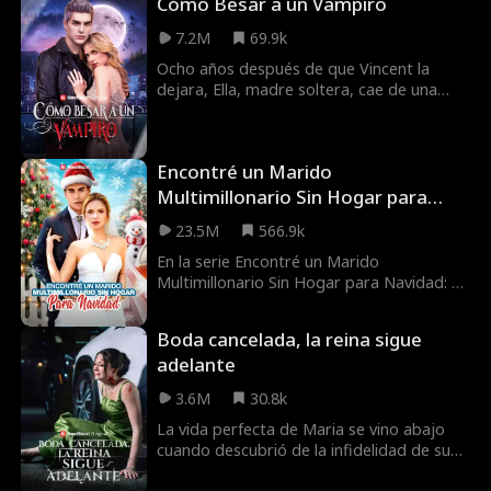
Cómo Besar a un Vampiro
7.2M
69.9k
Ocho años después de que Vincent la
dejara, Ella, madre soltera, cae de una
azotea y un misterioso enmascarado que
vuela la salva. Al despertar, Vincent está a
su lado. Niega ser el enmascarado, pero
Encontré un Marido
dice que sus enemigos la buscan y exige
que se mude con él. ¿Puede confiar en él?
Multimillonario Sin Hogar para
¿Oculta algo más?
Navidad
23.5M
566.9k
En la serie Encontré un Marido
Multimillonario Sin Hogar para Navidad: Se
supone que Victoria regresaría a Texas a
planificar su boda con su prometido, Carl,
Boda cancelada, la reina sigue
pero él la traicionó y humilló
adelante
horriblemente. Para guardar las
apariencias con su familia, Victoria acepta
3.6M
30.8k
casarse con Simon de mala gana, un
indigente que había estado ayudando.
La vida perfecta de Maria se vino abajo
Sorpresa para ella, Simon no es solo un
cuando descubrió de la infidelidad de su
indigente, sino que es un apuesto y
prometido. Convencida de recuperar el
encantador multimillonario, el CEO del