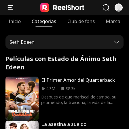
Inicio
Categorías
Club de fans
Marca
Seth Edeen
Películas con Estado de Ánimo Seth
Edeen
El Primer Amor del Quarterback
4.3M
88.3k
Después de que mariscal de campo, su
prometido, la traiciona, la vida de la
porrista Maddie se cae a pedazos. Ella se
siente atraída por Cameron, otro jugador
de fútbol americano que le resulta
La asesina a sueldo
bastante familiar. Cameron decide apostar