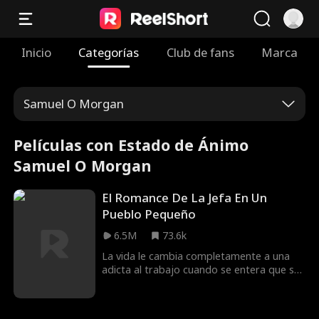
Inicio
Categorías
Club de fans
Marca
Samuel O Morgan
Películas con Estado de Ánimo
Samuel O Morgan
El Romance De La Jefa En Un
Pueblo Pequeño
6.5M
73.6k
La vida le cambia completamente a una
adicta al trabajo cuando se entera que su
prometido la engaña con su horrible
asistente. Además, colapsa durante una
presentación y pierde la mayor