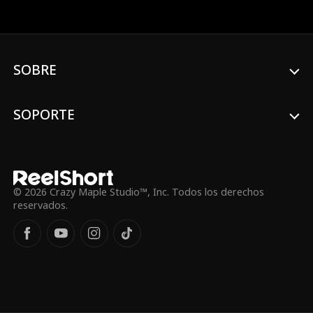
oportunidad de su vida. Ahora, su abuelo,
el CEO de su empresa hotelera, la envía a
una posada en quiebra en las montañas
para intentar sacarla a flote. Para
empeorar las cosas, le toca trabajar con
SOBRE
un cogerente pueblerino increíblemente
guapo al que le importa más la gente que
las ganancias. ¿Podrán funcionar las cosas
cuando le toque vivir en un pequeño chalé
SOPORTE
con el cogerente?
© 2026 Crazy Maple Studio™, Inc. Todos los derechos
reservados.