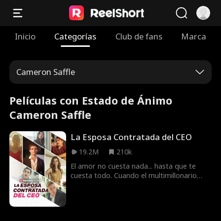
Inicio
Categorías
Club de fans
Marca
Cameron Saffle
Películas con Estado de Ánimo
Cameron Saffle
La Esposa Contratada del CEO
19.2M
210k
El amor no cuesta nada... hasta que te
cuesta todo. Cuando el multimillonario
CEO Jasper Tate es despedido por su
propio abuelo, hace un intento
desesperado por recuperar su trabajo.
¿Una esposa? ¿Un heredero? No hay