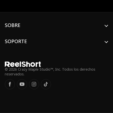
problema, firma un contrato y cualquier
chica servirá. La chica elegida es Khloe
Adams, quien también está desesperada
porque necesita dinero para salvar la vida
de su hermana. Sin amor, sin sexo, sin
SOBRE
compromisos, pero cuando Khloe termina
en la cama de Jasper, él se da cuenta de
que todo lo que está escrito en su
contrato... estaba destinado a ser roto.
SOPORTE
© 2026 Crazy Maple Studio™, Inc. Todos los derechos
reservados.