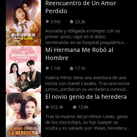
Reencuentro de Un Amor
nuevo. En el presente, Selena es
Perdido
rescatada de un accidente por la
misteriosa deidad. Gracias a una moneda
3.5M
23.2k
mística, encuentra a Alexander, ahora
CEO de Halo Corp. Mientras él busca a
Acosada y obligada a romper con su
Evangeline, sus vidas se entrelazan, pero
primer amor, cayó en el dolor,
alterar el destino traerá consecuencias
terminando en un hospital psiquiátrico
divinas...
donde dio a luz a una hija. Cinco años
Mi Hermana Me Robó al
después, luchando por sobrevivir con su
Hombre
hija, las personas que una vez la
atormentaron regresan. Después de
1.1M
17.1k
dejarla, su primer amor se convirtió en un
abogado de renombre. Cuando se
Valeria Pérez tiene una aventura de una
encuentran accidentalmente en la calle,
noche con Daniel Casales. Tras una noche
¿podrán reavivar su amor perdido?
juntos, perdieron su verdadera conexión
debido a que su hermana mayor Olimpia
El novio genio de la heredera
Pérez usurpa maliciosamente su
identidad. Seis años después, Valeria
932.4k
13.8k
Pérez reapareció como asesora legal de
Tras la muerte del profesor Lewis, genio
Daniel Casales, y poco a poco surgió el
de los microchips, su hijo Sawyer se
amor entre ellos. Sin embargo, por miedo
oculta y es salvado por Vivian, heredera
a su propia posición, Olimpia Pérez
del Grupo Jones. Doce años después, al
repetidamente tendió trampas a Valeria