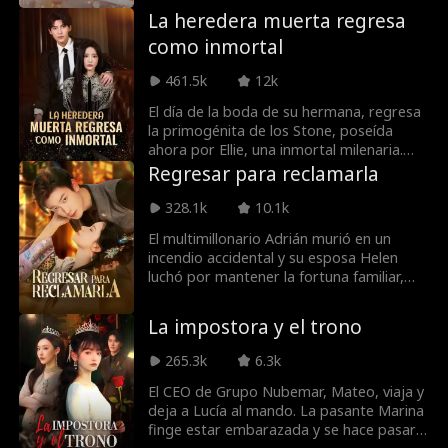
frente de la empresa, Vivian entra en la
Pérez , intentando alejarla de Daniel
La heredera muerta regresa
carrera tecnológica. Al reencontrarse, se
Casales. A pesar de esto, la sabiduría y
como inmortal
alían para combatir a sus enemigos,
protección de Daniel Casales para
proteger el futuro de la nación y hallar el
resuelve cada crisis, hasta que finalmente
461.5k
12k
amor en medio del caos.
se reveló la verdad y la familia de Valeria
pudo reunirse. Este drama se desarrolla
El día de la boda de su hermana, regresa
alrededor de los temas de identidad
la primogénita de los Stone, poseída
equivocada, reencuentro después de una
ahora por Ellie, una inmortal milenaria.
larga separación, amor y traición.
Atada por una deuda de amor a
Regresar para reclamarla
Sebastian, un heredero frío que la
desprecia, Ellie restaura el honor familiar
328.1k
10.1k
y conquista su corazón, sacrificando
El multimillonario Adrián murió en un
finalmente su inmortalidad para salvarlo.
incendio accidental y su esposa Helen
luchó por mantener la fortuna familiar,
ignorando a los parientes que
rechazaban su liderazgo. Pero en el
La impostora y el trono
funeral, Nathan, el hermano menor de
Adrián, reapareció con el testamento,
265.3k
6.3k
reclamando ser el único heredero de los
Vaughn. Lo más sorprendente para Helen
El CEO de Grupo Nubemar, Mateo, viaja y
fue que Nathan es idéntico a Adrián... ¿Es
deja a Lucía al mando. La pasante Marina
en verdad el hermano de su esposo?
finge estar embarazada y se hace pasar