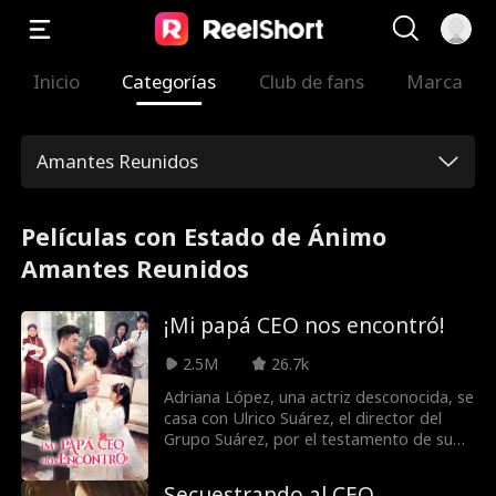
Inicio
Categorías
Club de fans
Marca
Amantes Reunidos
Películas con Estado de Ánimo
Amantes Reunidos
¡Mi papá CEO nos encontró!
2.5M
26.7k
Adriana López, una actriz desconocida, se
casa con Ulrico Suárez, el director del
Grupo Suárez, por el testamento de su
abuelo. Tras un embarazo inesperado,
ella pide el divorcio. 6 años después, la
Secuestrando al CEO