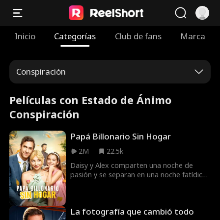
Inicio
Categorías
Club de fans
Marca
Conspiración
Películas con Estado de Ánimo
Conspiración
Papá Billonario Sin Hogar
2M
22.5k
Daisy y Alex comparten una noche de
pasión y se separan en una noche fatídica,
dejando a Daisy embarazada. Alex va
camino a verla cuando sufre un accidente
de coche y pierde la memoria. Cinco años
La fotografía que cambió todo
después, Daisy se encuentra con un Alex