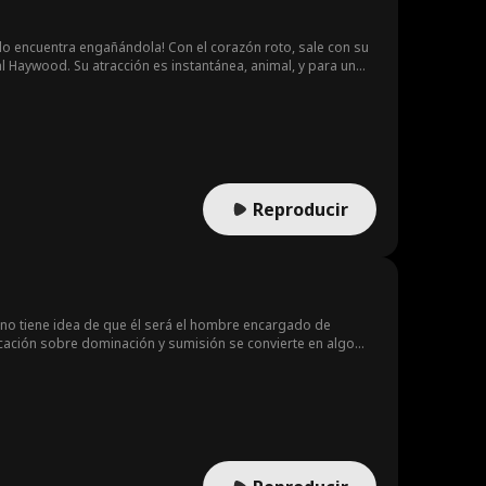
¡lo encuentra engañándola! Con el corazón roto, sale con su
l Haywood. Su atracción es instantánea, animal, y para un
 a Shay como su pareja y la embaraza con su cachorro,
Reproducir
 no tiene idea de que él será el hombre encargado de
ucación sobre dominación y sumisión se convierte en algo
rato, una relación con ella podría costarle su trabajo si
te en secreto, pero a medida que su pasión crece, también
 de Dom, pero cuando comienza a recibir mensajes cada vez
proteger lo que le pertenece. Con múltiples enemigos
inación en el set, un hombre que había trabajado con Ingrid
atarla, lo que revela su relación y activa la cláusula de
 la carrera cinematográfica de Jayne, y Dom regresará a