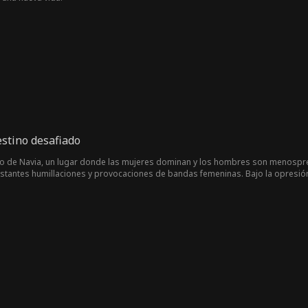
estino desafiado
ino de Navia, un lugar donde las mujeres dominan y los hombres son menospre
tantes humillaciones y provocaciones de bandas femeninas. Bajo la opresió
r, por lo que entrena a escondidas de su madre. Decidido a cumplir sus ambic
adre. Pero, durante la competencia, poco a poco descubrirá secretos sobre su