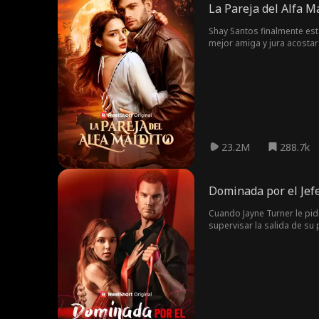
La Pareja del Alfa M
Shay Santos finalmente est
mejor amiga y jura acostar
humano y un hombre lobo… p
¡morirá!
23.2M
288.7k
Dominada por el Jef
Cuando Jayne Turner le pid
supervisar la salida de su
más cuando Jayne le pide a
alguien se entera, pero D
lo hace el riesgo de ser de
más amenazantes que la vin
posiblemente detrás de las
y estaba obsesionado con el
moralidad. Dom hace un tra