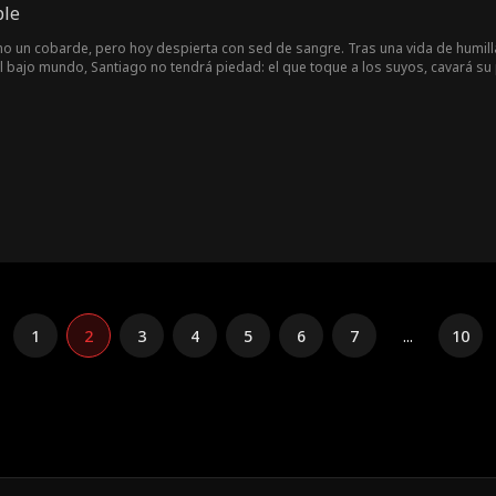
ble
 un cobarde, pero hoy despierta con sed de sangre. Tras una vida de humilla
 bajo mundo, Santiago no tendrá piedad: el que toque a los suyos, cavará su
1
2
3
4
5
6
7
...
10