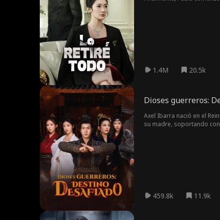
1.4M
20.5k
Dioses guerreros: D
Axel Ibarra nació en el Re
su madre, soportando cons
silencio. La sociedad desprecia a los hombres y les prohíbe practicar artes marciales o cultivarse. Sin embargo, Axel alberga el sueño de luchar en el campo de
batalla y proteger su hoga
contra la voluntad de su m
459.8k
11.9k