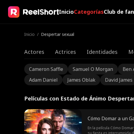
Inicio
Categorías
Club de fa
Inicio
/
Despertar sexual
Actores
Actrices
Identidades
M
Cameron Saffle
Samuel O Morgan
Ben 
Adam Daniel
James Oblak
David James
Películas con Estado de Ánimo Desperta
Cómo Domar a un Ga
En la película Cómo Domar 
su fiesta es interrumpida 