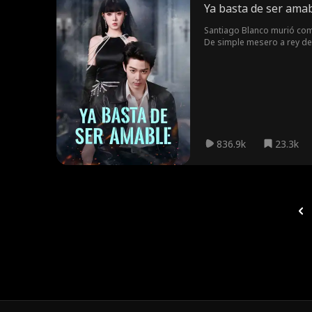
Ya basta de ser ama
Santiago Blanco murió como
De simple mesero a rey del
836.9k
23.3k