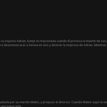
su esposo Adrian, Evelyn es traicionada cuando él provoca la muerte de sus 
para desenmascarar a Serena en vivo y destruir la empresa de Adrian. Mientras
res no merecen la espera.
ngañada por su marido Mateo, y propuso el divorcio. Cuando Mateo supo la verd
 una nueva vida.