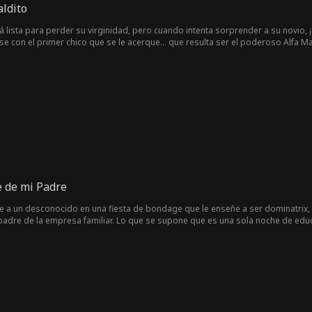
aldito
á lista para perder su virginidad, pero cuando intenta sorprender a su novio, 
se con el primer chico que se le acerque… que resulta ser el poderoso Alfa Ma
rohibida. Pero ese no es el único problema: Mal está maldito, y si no marca
e de mi Padre
e a un desconocido en una fiesta de bondage que le enseñe a ser dominatrix,
 padre de la empresa familiar. Lo que se supone que es una sola noche de ed
 Dom que continúe enseñándole. Debido a una cláusula de moralidad en su cont
om acepta. Deben mantener su relación estrictamente educativa y completamen
scubiertos. El éxito de Jayne en el set de cine se debe a las "instrucciones"
culan con su madre fallecida, la famosa actriz Ingrid Hart, depende de Dom 
 amenazas, Jayne no está segura de a quién culpar. Resulta ser el jefe de ilum
la. Doug secuestra a Jayne, pero su rápida reacción hace que Dom llegue a resc
to con el padre de Jayne sin que ella lo sepa. Papá dejará de intentar detener