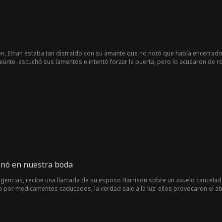
erla. La noche del estreno de la película de Jayne, papá revela la verdad y Ja
e, Dom regresa para suplicar perdón por haberla dejado. Jayne lo perdona, 
, Ethan estaba tan distraído con su amante que no notó que había encerrado a 
eúnte, escuchó sus lamentos e intentó forzar la puerta, pero lo acusaron de ro
de urgencia al hospital. Ethan volvió a complicar las cosas, y solo se derrumbó 
onó en nuestra boda
gencias, recibe una llamada de su esposo Harrison sobre un «vuelo cancelad
 por medicamentos caducados, la verdad sale a la luz: ellos provocaron el a
arrison.