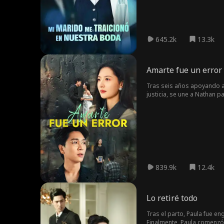
645.2k
13.3k
Amarte fue un error
Tras seis años apoyando a 
justicia, se une a Nathan 
sabiendo que algunos amo
839.9k
12.4k
Lo retiré todo
Tras el parto, Paula fue e
Finalmente, Paula comenzó