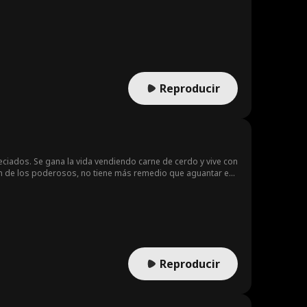
Reproducir
ciados. Se gana la vida vendiendo carne de cerdo y vive con
n de los poderosos, no tiene más remedio que aguantar en
iones, se inscribe en el Torneo de los Dioses Guerreros
 verdadero origen...
Reproducir