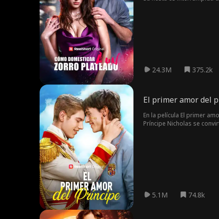
policía. Chris, siempre en 
Operación Seducción, plane
a darse cuenta de que tal v
24.3M
375.2k
El primer amor del p
En la película El primer a
Príncipe Nicholas se convi
dividido entre su deber re
no puede ocultarse más.
5.1M
74.8k