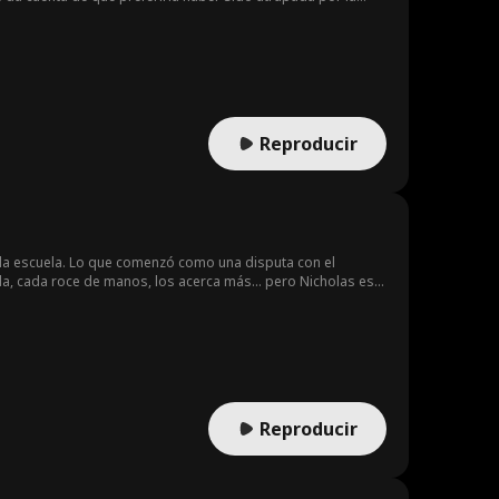
ta que se vaya. Junto a su mejor amiga María, idea la
que Chris salva a Harper de problemas, ella se acerca más
Reproducir
a la escuela. Lo que comenzó como una disputa con el
a, cada roce de manos, los acerca más... pero Nicholas está
nguno se atreve a decir la verdad, hasta el momento en que
Reproducir