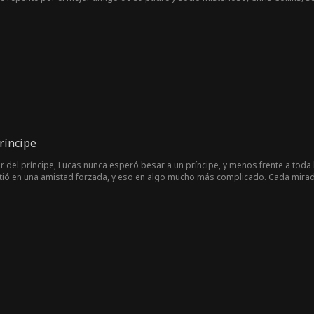
modo sobreprotector, irrita a Harper, hasta que ella se da cuenta de que necesi
ando que Chris se enamore de ella para que su padre lo eche. Pero cada vez 
ez siente algo por él.
ríncipe
mor del príncipe, Lucas nunca esperó besar a un príncipe, y menos frente a tod
rtió en una amistad forzada, y eso en algo mucho más complicado. Cada mirad
al y sus crecientes sentimientos por el chico al que una vez llamó enemigo. Ni