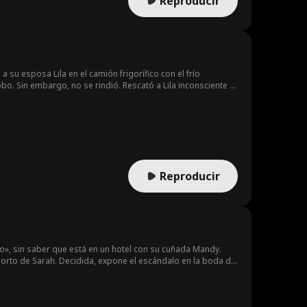
Reproducir
yne se pone en contacto con el hombre del que se ha
y pueden estar juntos abiertamente.
su esposa Lila en el camión frigorífico con el frío
bo. Sin embargo, no se rindió. Rescató a Lila inconsciente y
al enfrentar la horrible verdad: casi había matado a su
Reproducir
o», sin saber que está en un hotel con su cuñada Mandy.
borto de Sarah. Decidida, expone el escándalo en la boda de