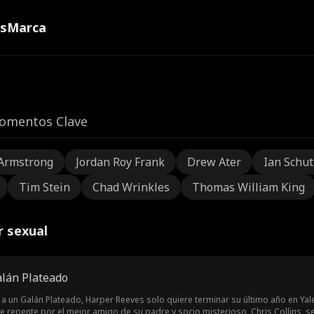
ns
Marca
omentos Clave
Armstrong
Jordan Roy Frank
Drew Ater
Ian Schu
Tim Stein
Chad Wrinkles
Thomas William King
r sexual
lán Plateado
a un Galán Plateado, Harper Reeves solo quiere terminar su último año en Ya
de repente por el mejor amigo de su padre y socio misterioso, Chris Collins, s