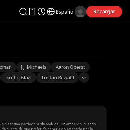
Recargar
Español
tzman
J.J. Michaels
Aaron Oberst
Griffin Blazi
Tristan Rewald
le sin ser una perdedora sin amigos. Sin embargo, cuando
e da cuenta de que preferiría haber sido atrapada por la