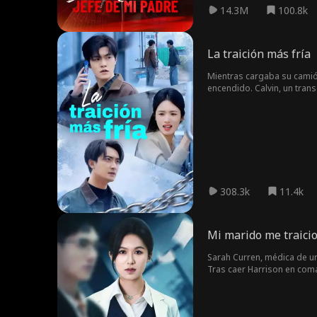
Londres, para no volver a v
14.3M
100.8k
enamorado. Ante su mensaj
La traición más fría
Mientras cargaba su camión
encendido. Calvin, un trans
casi congelada, y la llevó 
propia esposa.
308.3k
11.4k
Mi marido me traici
Sarah Curren, médica de ur
Tras caer Harrison en coma
Mandy con el hermano de H