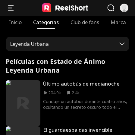
Inicio
Categorías
Club de fans
Marca
Leyenda Urbana
Películas con Estado de Ánimo
Leyenda Urbana
Último autobús de medianoche
204.9k
2.4k
Conduje un autobús durante cuatro años,
ocultando un secreto oscuro todo el
tiempo. Estoy aquí para compartir las
verdades aterradoras que no conoces: la
historia de cómo las carrozas fúnebres se
El guardaespaldas invencible
convirtieron en autobuses. Puede que no