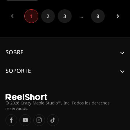
quedar embarazada, es llevada a casa de
Phil. Con el tiempo, él empieza a descubrir
la verdad. ¿La tratará con respeto? Y la
1
2
3
...
8
desconsolada Seraphina, ¿cómo afrontará
esta complicada relación?
SOBRE
SOPORTE
© 2026 Crazy Maple Studio™, Inc. Todos los derechos
reservados.