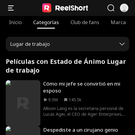
Inicio
Categorías
Club de fans
Marca
Lugar de trabajo
Películas con Estado de Ánimo Lugar
de trabajo
Cómo mi jefe se convirtió en mi
esposo
9.3M
145.5k
Allison Lang es la secretaria personal de
Lucas Ager, el CEO de Ager Enterprises,
quien ha sido reconocido por Forbes
como uno de los 30 menores de 30 años
Despediste a un cirujano genio
más exitosos. Para alejar a su exnovio