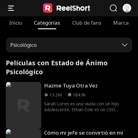
Inicio
Categorías
Club de fans
Marca
Psicológico
Películas con Estado de Ánimo
Psicológico
Hazme Tuya Otra Vez
13.2M
184.9k
Sarah Loren es una viuda con un hijo
adolescente, Ethan Cole es un CEO
importante que quiere adquirir su
empresa. Es arrogante, brillante e
innecesariamente atractivo, y no se
Cómo mi jefe se convirtió en mi
detendrá ante nada para conseguir lo que