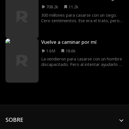
múltiples peligros y entregar el artefacto
708.2k
11.2k
a Silas, Wyatt descubre la verdadera cara
300 millones para casarse con un ciego.
de Silas y Graham. Rufus tampoco es un
Cero sentimientos. Ese era el trato, pero
santo. Con ingenio y superando
nadie avisó a sus corazones.
obstáculos, Wyatt logra atrapar a los
criminales, proteger el tesoro nacional y
encontrar el amor, consagrándose como
Vuelve a caminar por mí
un excelente detective.
1.6M
18.6k
La vendieron para casarse con un hombre
discapacitado. Pero al intentar ayudarlo a
caminar de nuevo, hace un descubrimiento
impactante: su esposo es el
multimillonario secreto de Cloud City. ¿Y su
parálisis? Está todo en su cabeza.
SOBRE