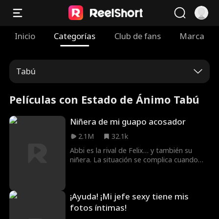
Inicio
Categorías
Club de fans
Marca
Tabú
Películas con Estado de Ánimo Tabú
Niñera de mi guapo acosador
2.1M
32.1k
Abbi es la rival de Felix… y también su
niñera. La situación se complica cuando
Abbi se muda a su casa para cuidar de él y
de su hermana, y Felix y Abbi descubren lo
que sienten el uno por el otro. ¿Podrá
¡Ayuda! ¡Mi jefe sexy tiene mis
Abbi ocultar sus sentimientos por Felix
para conservar su trabajo como niñera?
fotos íntimas!