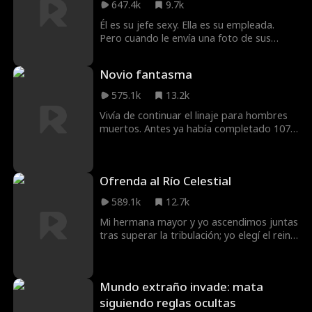
647.4k
9.7k
Él es su jefe sexy. Ella es su empleada.
Pero cuando le envía una foto de sus
pechos por error, el deseo, el escándalo y
los secretos ponen la oficina —y su
Novio fantasma
corazón— patas arriba.
575.1k
13.2k
Vivía de continuar el linaje para hombres
muertos. Antes ya había completado 107
encargos, cada uno con una paga de 300
taels de plata. Según las reglas, celebraría
una boda con el difunto. Ese día, acepté el
Ofrenda al Río Celestial
108º encargo y conocí a mi "esposo"
número 108, pero esta vez todo parecía
589.1k
12.7k
un poco diferente.
Mi hermana mayor y yo ascendimos juntas
tras superar la tribulación; yo elegí el reino
superior en busca del camino supremo,
pero ella decidió quedarse en el mundo
mortal por amor a un emperador
Mundo extraño invade: mata
humano, rompió sus huesos inmortales y
renunció a todo para convertirse en su
siguiendo reglas ocultas