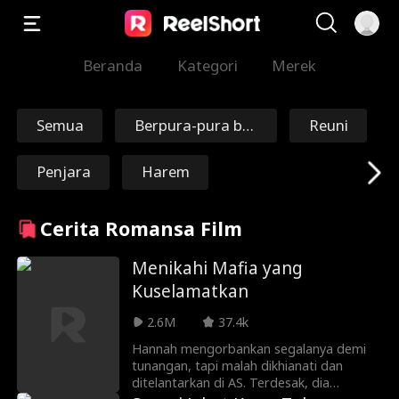
Beranda
Kategori
Merek
Semua
Berpura-pura bo
Reuni
doh
Penjara
Harem
Perjalanan Wakt
Penebusan
Cerita Romansa Film
u
Abadi
Marsekal/Jender
Menikahi Mafia yang
Kuselamatkan
al
Nick Ritacco
Mafia
2.6M
37.4k
Hannah mengorbankan segalanya demi
Musuh Bagi Keka
Reinkarnasi
tunangan, tapi malah dikhianati dan
ditelantarkan di AS. Terdesak, dia
sih