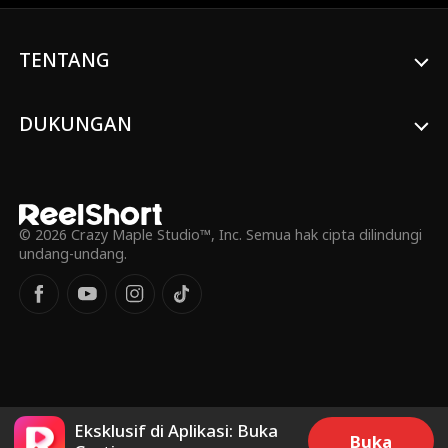
Ibu rumah tangg
Sarah Evans
a
Maryana Dvorsk
Menantu
TENTANG
a
Tabu
Sayang Masa Kec
DUKUNGAN
il
Komedi Romantis
Cerita Romansa
Serangan Balik
Candace Mizga
© 2026 Crazy Maple Studio™, Inc. Semua hak cipta dilindungi
undang-undang.
Alexandra Shydlo
Pewaris
vska
Gadis yang tidak
Analisa Wall
bersalah
Kekuatan Super
Manis
Mario Silva
John William DiCa
Eksklusif di Aplikasi: Buka
Buka