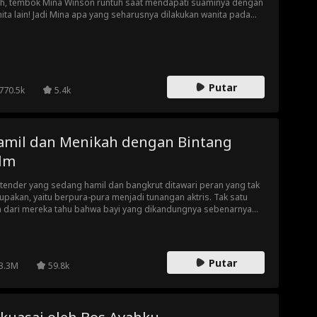
h, tembok Mina Winson runtuh saat mendapati suaminya dengan
ita lain! Jadi Mina apa yang seharusnya dilakukan wanita pada
mnya untuk menghargai dirinya sendiri. Mina menuntut cerai!
un, suami miliardernya yang tampan nggak mau
andatangani surat perceraian itu jika Mina nggak membuat
epakatan dengan dirinya.
Putar
770.5k
5.4k
amil dan Menikah dengan Bintang
ilm
tender yang sedang hamil dan bangkrut ditawari peran yang tak
lupakan, yaitu berpura-pura menjadi tunangan aktris. Tak satu
 dari mereka tahu bahwa bayi yang dikandungnya sebenarnya
lah bayinya.
Putar
3.3M
59.8k