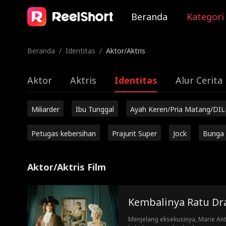
Beranda
Kategori
Beranda
/
Identitas
/
Aktor/Aktris
Aktor
Aktris
Identitas
Alur Cerita
Miliarder
Ibu Tunggal
Ayah Keren/Pria Matang/DIL
Petugas kebersihan
Prajurit Super
Jock
Bunga 
Aktor/Aktris Film
Kembalinya Ratu D
Menjelang eksekusinya, Marie An