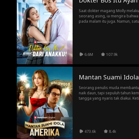
Dokter Bos Itu Ayah
Saat dokter magang Molly melaku
seorang asing, ia mengira bahwa 
pada malam itu juga. Namun, sat
dua kenyataan yang mengejutkan: 
dan pria tersebut ternyata adala
Begitu rahasia Molly terungkap, r
termasuk keluarganya yang iri hat
Graham, semuanya bermaksud me
Dengan tekanan yang meningkat d
6.6M
107.9k
bertahan di tengah kekacauan itu
prosesnya?
Mantan Suami Idola
Seorang penulis muda membantu 
naik daun, tapi sepuluh tahun ke
tangga yang nyaris tak diakui. Ket
muncul kembali, Daniel memutusk
Amerika. Namun, ketika sang istr
terlambat.
473.6k
8.4k