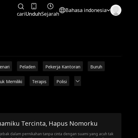
Bahasa indonesia
cari
Unduh
Sejarah
enari
Peladen
Pekerja Kantoran
Buruh
uk Memiliki
Terapis
Polisi
uamiku Tercinta, Hapus Nomorku
jebak dalam pernikahan tanpa cinta dengan suami yang acuh tak