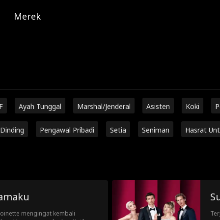
Merek
F
Ayah Tunggal
Marshal/Jenderal
Asisten
Koki
P
Dinding
Pengawal Pribadi
Setia
Seniman
Hasrat Unt
ramaku
S
toinette mengingat kembali
Ter