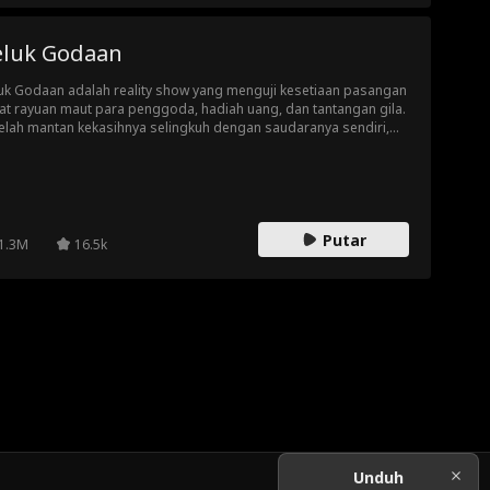
eluk Godaan
uk Godaan adalah reality show yang menguji kesetiaan pasangan
at rayuan maut para penggoda, hadiah uang, dan tantangan gila.
elah mantan kekasihnya selingkuh dengan saudaranya sendiri,
ley dipertemukan kembali dengan Adam, pria yang pernah
yelamatkan nyawanya. Di tengah rayuan maut, uang, dan
aan tanpa batas, mampukah cinta sejati bertahan?
Putar
1.3M
16.5k
Unduh