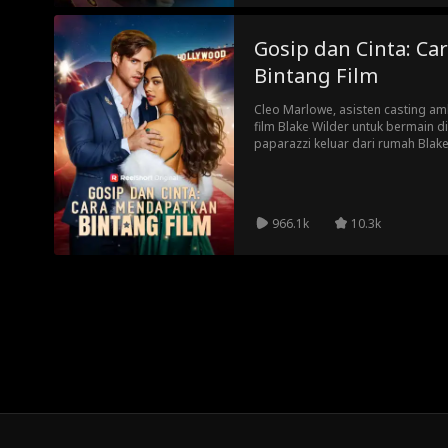
Gosip dan Cinta: C
Bintang Film
Cleo Marlowe, asisten casting am
film Blake Wilder untuk bermain di
paparazzi keluar dari rumah Blak
untuk naik daun. Saat reputasinya 
justru muncul sebagai satu-satu
966.1k
10.3k