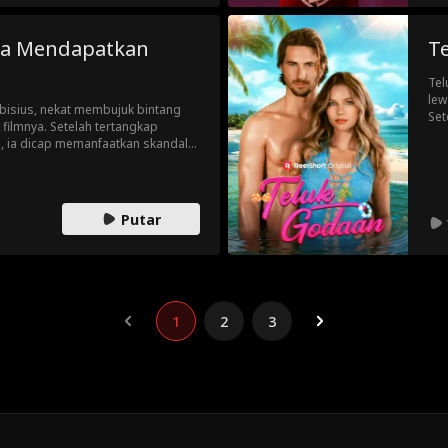
ara Mendapatkan
T
Tel
lew
bisius, nekat membujuk bintang
Set
 filmnya. Setelah tertangkap
Hay
e, ia dicap memanfaatkan skandal
men
hancur, Blake yang terkenal dingin
god
nya orang yang mendukungnya.
Putar
1
2
3