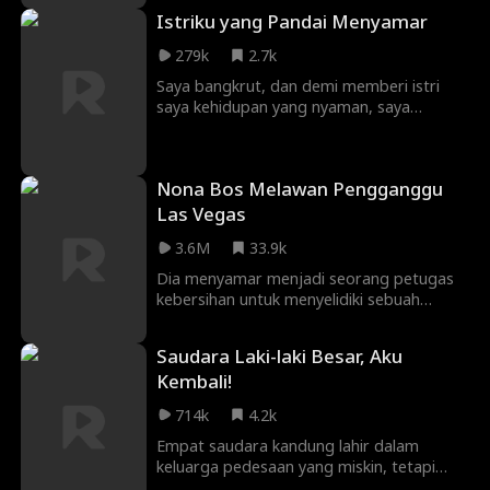
Hanya saja orang tuanya tidak pernah
Istriku yang Pandai Menyamar
memberitahunya. Namun, saat dia miskin,
dia malah menyadari satu hal, yaitu orang
279k
2.7k
yang dia cintai selalu mementingkan uang,
hal ini membuatnya sadar uang bisa
Saya bangkrut, dan demi memberi istri
mengatasi segalanya. Tapi apa Fred akan
saya kehidupan yang nyaman, saya
jadi orang jahat?
bekerja keras di proyek konstruksi.
Namun, saat pulang kerja, saya melihat
istri saya, yang hanya seorang pegawai
Nona Bos Melawan Pengganggu
kantor, dijemput oleh pria dengan mobil
mewah! Dan ada goresan mencurigakan di
Las Vegas
tubuhnya!
3.6M
33.9k
Dia menyamar menjadi seorang petugas
kebersihan untuk menyelidiki sebuah
kasus, tapi saat dia terpaksa
mengungkapkan statusnya, tidak ada yang
Saudara Laki-laki Besar, Aku
percaya, karena sudah ada yang mencuri
Kembali!
statusnya dan apa yang bisa petugas
kebersihan ini lakukan?
714k
4.2k
Empat saudara kandung lahir dalam
keluarga pedesaan yang miskin, tetapi
mereka bahagia selama mereka bersama.