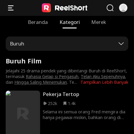
Beranda
Kategori
Merek
Buruh
Buruh Film
Jelajahi 25 drama pendek yang dibintangi Buruh di ReelShort,
termasuk
Rahasia Gelap si Pengasuh
,
Telan Aku Sepenuhnya
,
dan
Hingga Saling Menemukan
. Te
...
Tampilkan Lebih Banyak
Pekerja Tertop
252k
1.4k
Selama ini semua orang Fred mengira dia
hanya pegawai miskin, bahkan orang di
sekitar juga berpikir begitu, tak disangka
Fred adalah pewaris yang kaya raya.