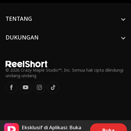
kehidupan. Dengan kemampuan medisnya,
Andi Bahar berhasil menyelamatkan Lisa
Santoso dan menggemparkan rumah
TENTANG
sakit. Berbekal keahlian medis dan bela diri
yang luar biasa, Andi Bahar mulai
menapaki kehidupan kota, sementara
DUKUNGAN
hubungannya dengan Jenny Wijaya, Lisa
Santoso, dan Rina Kasim perlahan
berkembang.
© 2026 Crazy Maple Studio™, Inc. Semua hak cipta dilindungi
undang-undang.
Eksklusif di Aplikasi: Buka
Buka