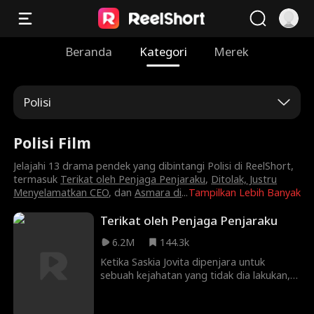
Beranda
Kategori
Merek
Polisi
Polisi Film
Jelajahi 13 drama pendek yang dibintangi Polisi di ReelShort,
termasuk
Terikat oleh Penjaga Penjaraku
,
Ditolak, Justru
Menyelamatkan CEO
, dan
Asmara di
...
Tampilkan Lebih Banyak
Terikat oleh Penjaga Penjaraku
6.2M
144.3k
Ketika Saskia Jovita dipenjara untuk
sebuah kejahatan yang tidak dia lakukan,
dia menjadi perhatian penjaga penjara
tampan, Jordan Raharja. Mereka saling