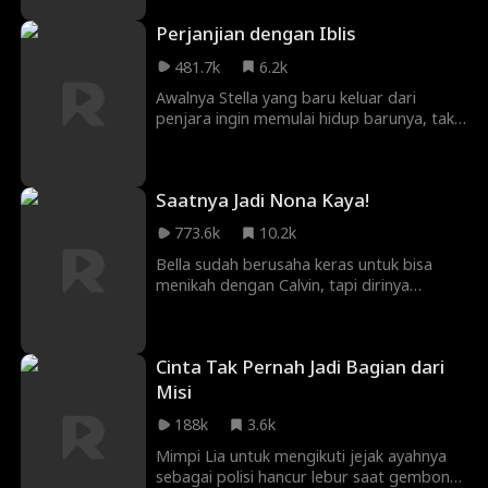
mendapatkan kesempatan kedua?
Perjanjian dengan Iblis
481.7k
6.2k
Awalnya Stella yang baru keluar dari
penjara ingin memulai hidup barunya, tak
disangka Steven malah memanfaatkan
utang paman Stella sebagai alasan untuk
jadi kreditornya, lalu melakukan rencana
Saatnya Jadi Nona Kaya!
besar untuk membiarkan Stella mendekati
kakaknya. Setelah kakaknya suka pada
773.6k
10.2k
Stella, saat itu Steven mulai menyesal.
Akankah hubungan segitiga ini berakhir
Bella sudah berusaha keras untuk bisa
bahagia?
menikah dengan Calvin, tapi dirinya
ternyata dikhianati dan dibohongi selama
bertahun-tahun. Rumah yang dia beli
malah diberikan oleh Calvin kepada wanita
Cinta Tak Pernah Jadi Bagian dari
bernama Siska. Setelah itu, Bella pun
sadar, sebenarnya dia nggak perlu
Misi
menikah dengan Calvin. Saat dirinya berdiri
188k
3.6k
di Biro Urusan Sipil, dia bertemu dengan
teman lamanya yang bernama Ken dan hal
Mimpi Lia untuk mengikuti jejak ayahnya
pertama yang Bella ajukan padanya
sebagai polisi hancur lebur saat gembong