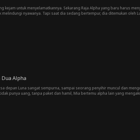
g kejam untuk menyelamatkannya. Sekarang Raja Alpha yang baru harus me
melindungi nyawanya. Tapi saat dia sedang bertempur, dia ditemukan oleh Lun
ut kembalinya Raja Alpha dan membalas dendam?
a Dua Alpha
sa depan Luna sangat sempurna, sampai seorang penyihir muncul dan mengum
tidak punya uang, tanpa paket dan hamil, Mia bertemu alpha lain yang mengaku 
isterius ini? Atau apakah dia pion dalam permainan berbahaya?