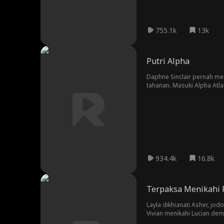
755.1k
13k
Putri Alpha
Daphne Sinclair pernah me
tahanan. Masuki Alpha Atla
hal, balas dendam. Tapi b
ingatlah untuk menggali du
934.4k
16.8k
Terpaksa Menikahi R
Layla dikhianati Asher, jo
Vivian menikahi Lucian de
menipunya, Asher yang ma