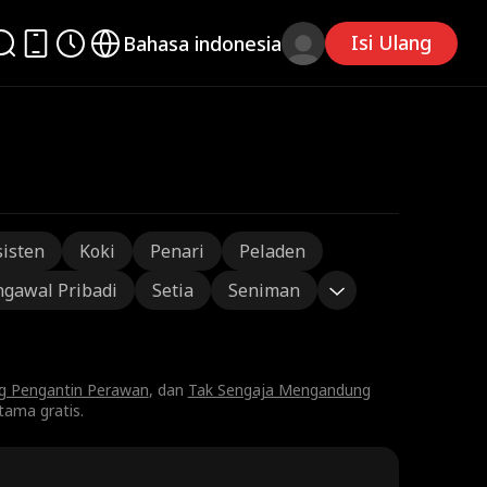
Isi Ulang
Bahasa indonesia
sisten
Koki
Penari
Peladen
gawal Pribadi
Setia
Seniman
ng Pengantin Perawan
, dan
Tak Sengaja Mengandung
tama gratis.