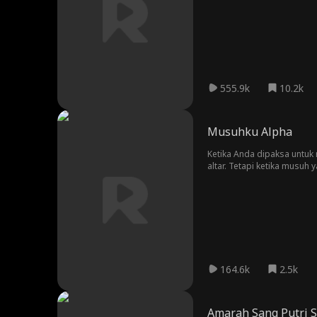
555.9k
10.2k
Musuhku Alpha
Ketika Anda dipaksa untuk
altar. Tetapi ketika musu
konsekuensi mematikan?
164.6k
2.5k
Amarah Sang Putri S