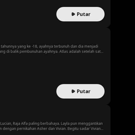
Putar
tahunnya yang ke -18, ayahnya terbunuh dan dia menjadi
ang di balik pembunuhan ayahnya. Atlas adalah setelah satu
. Seperti kata pepatah ... sebelum Anda membalas dendam,
Putar
Lucian, Raja Alfa paling berbahaya. Layla pun menggantikan
 dengan pernikahan Asher dan Vivian. Begitu sadar Vivian
 pergi memulai hidup barunya.