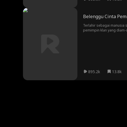
Belenggu Cinta Pem
Terlahir sebagai manusia s
pemimpin klan yang diam-di
terjadi. Mungkinkah merek
895.2k
13.8k