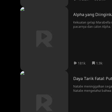
Alpha yang Diingin
Kekuatan gelap Marabella 
pacarnya dan calon Alpha.
kutukan lain?
181k
1.9k
Daya Tarik Fatal: Put
Natalie meninggalkan sega
Natalie mengetahui bahwa 
yang berbahaya ini ketika 