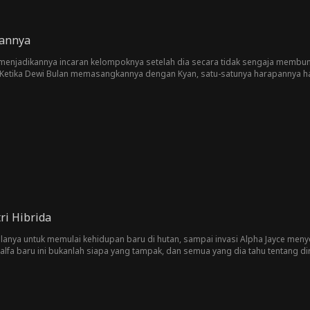
kannya
menjadikannya incaran kelompoknya setelah dia secara tidak sengaja membun
 Ketika Dewi Bulan memasangkannya dengan Kyan, satu-satunya harapannya han
ri Hibrida
lanya untuk memulai kehidupan baru di hutan, sampai invasi Alpha Jayce men
alfa baru ini bukanlah siapa yang tampak, dan semua yang dia tahu tentang d
dia bahkan tidak bisa mempercayai dirinya sendiri?