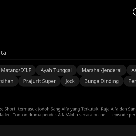
ita
a Matang/DILF
Ayah Tunggal
Marshal/Jenderal
A
rsihan
Prajurit Super
Jock
Bunga Dinding
Pen
ReelShort, termasuk
Jodoh Sang Alfa yang Terkutuk
,
Raja Alfa dan Sa
laden. Tonton drama pendek Alfa/Alpha secara online — episode per