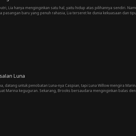
tri, Lia hanya menginginkan satu hal, yaitu hidup atas pilihannya sendiri. Namu
 pasangan baru yang penuh rahasia, Lia terseret ke dunia kekuasaan dan tipu d
 tahta, dan membuat semua yang meremehkannya menyesal!
salan Luna
a, datang untuk penobatan Luna-nya Caspian, tapi Luna Willow mengira Marina
t Marina keguguran. Sekarang, Brooks bersaudara menginginkan balas de