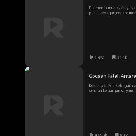
Dia membunuh ayahnya yan
palsu sebagai umpan untuk 
cukup lama untuk menyamb
1.9M
31.1k
Godaan Fatal: Antar
Kehidupan Mia sebagai ma
seluruh keluarganya, yang 
mempercayai orang asing m
476.3k
8.1k