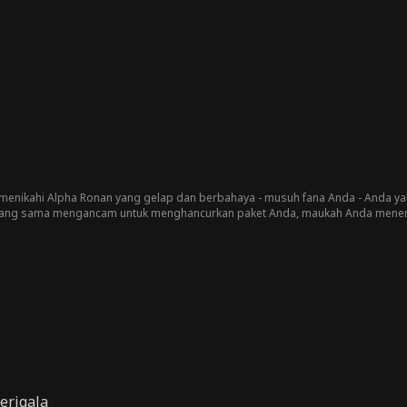
 menikahi Alpha Ronan yang gelap dan berbahaya - musuh fana Anda - Anda 
h yang sama mengancam untuk menghancurkan paket Anda, maukah Anda meneri
erigala