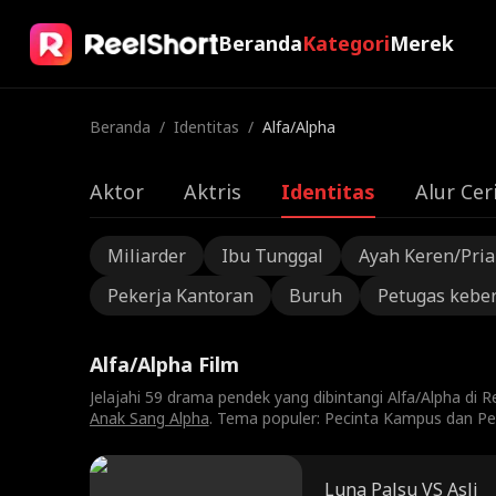
Beranda
Kategori
Merek
Beranda
/
Identitas
/
Alfa/Alpha
Aktor
Aktris
Identitas
Alur Cer
Miliarder
Ibu Tunggal
Ayah Keren/Pri
Pekerja Kantoran
Buruh
Petugas kebe
Alfa/Alpha Film
Jelajahi 59 drama pendek yang dibintangi Alfa/Alpha di 
Anak Sang Alpha
. Tema populer: Pecinta Kampus dan Pe
Luna Palsu VS Asli