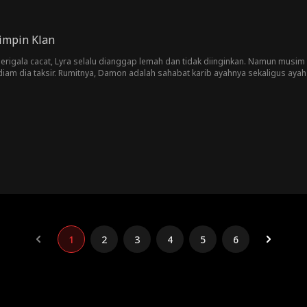
impin Klan
erigala cacat, Lyra selalu dianggap lemah dan tidak diinginkan. Namun musim
am dia taksir. Rumitnya, Damon adalah sahabat karib ayahnya sekaligus ayah 
a sebenarnya pasangan sejati yang ditakdirkan?
1
2
3
4
5
6