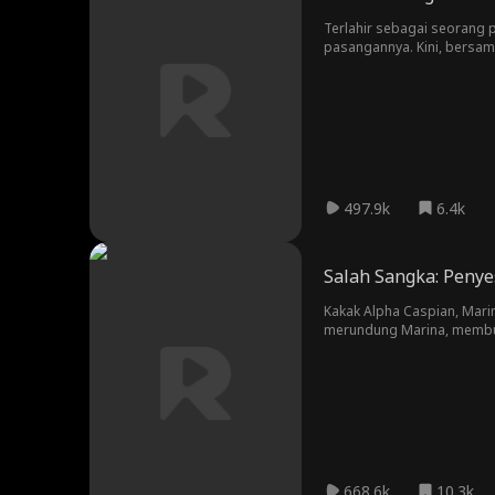
Terlahir sebagai seorang pu
pasangannya. Kini, bersama
saatnya bangkit, merebut
497.9k
6.4k
Salah Sangka: Penye
Kakak Alpha Caspian, Marin
merundung Marina, membua
668.6k
10.3k