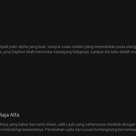
njadi putri alpha yang kuat, sampai suatu malam yang menentukan pada ulang 
s, pria Daphne telah mencintai sepanjang hidupnya, sampai dia tahu dialah or
alas dendam itu menyakitkan ketika Anda jatuh cinta dengan putri musuh Anda
a kuburan.
aja Alfa
dohnya yang kabur bersama Vivian, adik Layla yang seharusnya menikah dengan 
mi melindungi kawanannya. Pernikahan Layla dan Lucian berlangsung bersamaan
sih mengira Layla tunangannya pun mengejar dan menahan Layla yang hendak