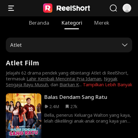
Beranda
Kategori
Merek
Atlet
Atlet Film
Jelajahi 62 drama pendek yang dibintangi Atlet di ReelShort,
termasuk
Lahir Kembali Mencintai Pria Idaman
,
Nggak
Sengaja Rayu Musuh
, dan
Biarkan K
...
Tampilkan Lebih Banyak
Balas Dendam Sang Ratu
2.4M
27k
Bella, penerus Keluarga Walton yang kaya,
lelah dikelilingi anak-anak orang kaya yang
penuh perhitungan. Dia jatuh cinta pada
Marc, seorang pria gemuk yang