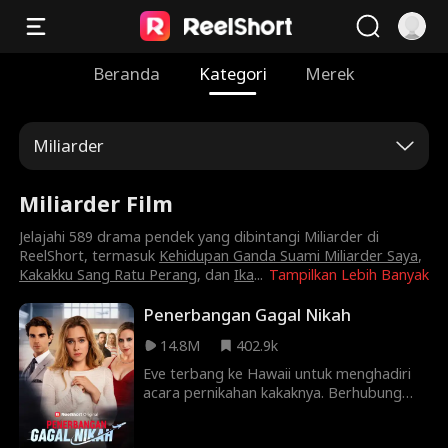
Beranda
Kategori
Merek
Miliarder
Miliarder Film
Jelajahi 589 drama pendek yang dibintangi Miliarder di
ReelShort, termasuk
Kehidupan Ganda Suami Miliarder Saya
,
Kakakku Sang Ratu Perang
, dan
Ika
...
Tampilkan Lebih Banyak
Penerbangan Gagal Nikah
14.8M
402.9k
Eve terbang ke Hawaii untuk menghadiri
acara pernikahan kakaknya. Berhubung
kakinya patah dan dibalut gips, dia pun
memesan kursi ekstra lebar. Namun,