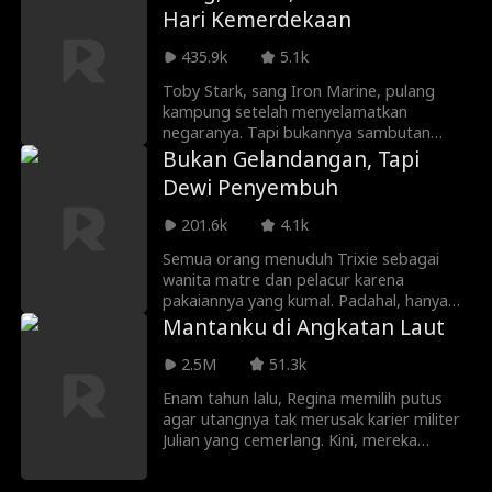
pertempuran, kekasih masa kecilnya
Hari Kemerdekaan
dengan kejam mencampakkannya,
bahkan menganggapnya sebagai badut.
435.9k
5.1k
Bagaimana sang penguasa dunia ini akan
membuat gadis itu menyesal?
Toby Stark, sang Iron Marine, pulang
kampung setelah menyelamatkan
negaranya. Tapi bukannya sambutan
hangat, dia malah diputusin mentah-
Bukan Gelandangan, Tapi
mentah oleh mantannya， yang bahkan
Dewi Penyembuh
nggak tahu kalau dia adalah pria terkaya
di dunia! Bagaimana Toby akan
201.6k
4.1k
membalasnya?
Semua orang menuduh Trixie sebagai
wanita matre dan pelacur karena
pakaiannya yang kumal. Padahal, hanya
dia yang bisa menyembuhkan pria paling
Mantanku di Angkatan Laut
tampan dan kaya di negeri ini, pahlawan
perang, Lysander Armstrong! (Sekaligus
2.5M
51.3k
merebut hatinya)
Enam tahun lalu, Regina memilih putus
agar utangnya tak merusak karier militer
Julian yang cemerlang. Kini, mereka
bertemu lagi di luar negeri. Julian telah
menjadi komandan, sedangkan Regina