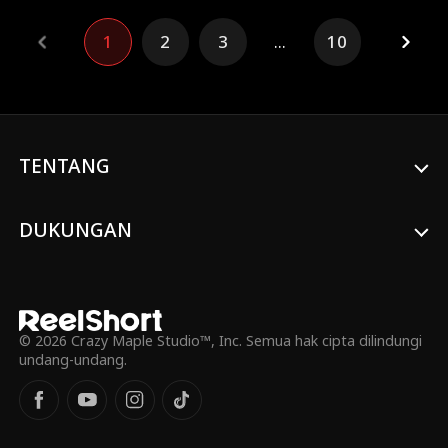
adalah ibu tunggal. Cinta kembali
bersemi, tetapi terhalang perbedaan
1
2
3
...
10
status dan tekanan dari sekitar. Kali ini,
akankah mereka kembali bersama?
TENTANG
DUKUNGAN
© 2026 Crazy Maple Studio™, Inc. Semua hak cipta dilindungi
undang-undang.