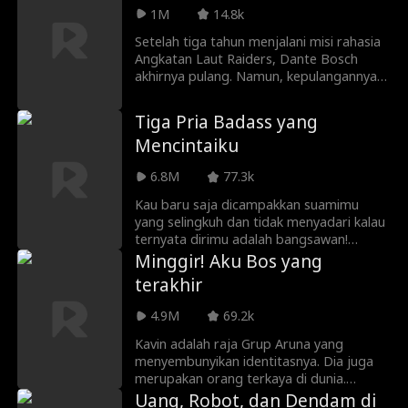
sebelum menyelamatkan dunia, Cole
1M
14.8k
harus menghadapi politisi korup,
miliarder teknologi berbahaya, dan masa
Setelah tiga tahun menjalani misi rahasia
lalu keluarganya yang kelam.
Angkatan Laut Raiders, Dante Bosch
akhirnya pulang. Namun, kepulangannya
berubah menjadi mimpi buruk saat
mengetahui tunangannya, Lilith, hamil
Tiga Pria Badass yang
anak adiknya sendiri, Virgil. Parahnya lagi,
Mencintaiku
seluruh uang Dante dihabiskan Virgil,
sementara orang tua mereka justru
6.8M
77.3k
membela Virgil. Hancur oleh
pengkhianatan dan hinaan orang-orang
Kau baru saja dicampakkan suamimu
terdekatnya, Dante membalas dengan
yang selingkuh dan tidak menyadari kalau
membongkar kebohongan Virgil lewat
ternyata dirimu adalah bangsawan!
sebuah video yang mengejutkan semua
Ayahmu mencarikan 3 tunangan tangguh
Minggir! Aku Bos yang
tamu di pesta pernikahannya.
untuk menggoda. Tapi, kau haya punya 7
terakhir
hari untuk memilih! Siapa yang akan
dipilih? Atau bisakah memilih ketiganya?
4.9M
69.2k
Kavin adalah raja Grup Aruna yang
menyembunyikan identitasnya. Dia juga
merupakan orang terkaya di dunia.
Namun, ketika dia kembali dari medan
Uang, Robot, dan Dendam di