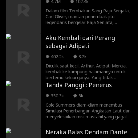
4.7M
102.4k
malah menceraikannya dan memandang
rendah Niki. Niki sadar bahwa dia telah
Dalam film Tembakan Sang Raja Senjata,
salah mengira Bunga sebagai cinta
Carl Oliver, mantan penembak jitu
sejatinya. Kemudian, dia bertemu dengan
legendaris bergelar Raja Senjata,
Elsa, seorang wanita yang mencintainya
menyembunyikan identitasnya sebagai
apa adanya, bukan karena kekayaan atau
tukang. Saat lapangan tembak terancam
Aku Kembali dari Perang
kekuasaannya. Dengan tekad yang kuat,
diambil alih, dia muncul melindungi Jane
sebagai Adipati
Niki memutuskan untuk mengambil
dan putrinya Rebecca, memamerkan
kembali semua yang sebelumnya akan
keahliannya hingga semua curiga pada
402.2k
3.2k
diberikan pada Bunga dan memilih untuk
identitas misteriusnya.
membagikannya dengan Elsa. Ia
Diculik saat kecil, Arthur, Adipati Mercia,
meninggalkan Bunga dengan penuh
kembali ke kampung halamannya untuk
penyesalan.
bertemu keluarganya. Yang tidak
disangka olehnya adalah bahwa
Tanda Panggil: Penerus
keluarganya ternyata dianiaya oleh semua
orang di kota itu. Dengan identitasnya
350.3k
5k
yang dirahasiakan, bisakah Arthur
Cole Summers diam-diam menembus
membalas dendam untuk keluarganya?
Simulasi Penerbangan Angkatan Laut dan
menyelesaikan misi mustahil yang gagal
diselesaikan siapa pun. Sejak saat itu, satu
fakta jelas: dialah harapan terakhir untuk
Neraka Balas Dendam Dante
menghentikan Perang Dunia III. Namun