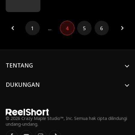
menjadi aib yang harus dia sembunyikan
dari para perundung kejam di sekolahnya.
Suatu hari, Ivy terkejut mendapati fakta
bahwa dia adalah jodoh yang ditakdirkan
1
...
4
5
6
untuk dua makhluk supernatural tampan:
Sebasian, pewaris bangsa manusia
serigala yang penuh gairah membara
bagai api, dan Zane, pangeran vampir
yang sedingin es. Seiring waktu, Ivy
menyadari bahwa jati dirinya menyimpan
rahasia besar yang bisa menghancurkan
TENTANG
segalanya. Siapakah cinta sejati Ivy?
DUKUNGAN
© 2026 Crazy Maple Studio™, Inc. Semua hak cipta dilindungi
undang-undang.