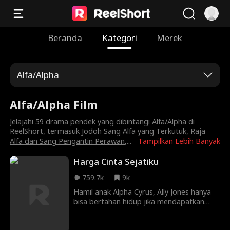
Beranda
Kategori
Merek
Alfa/Alpha
Alfa/Alpha Film
Jelajahi 59 drama pendek yang dibintangi Alfa/Alpha di
ReelShort, termasuk
Jodoh Sang Alfa yang Terkutuk
,
Raja
Alfa dan Sang Pengantin Perawan
,
...
Tampilkan Lebih Banyak
Harga Cinta Sejatiku
759.7k
9k
Hamil anak Alpha Cyrus, Ally Jones hanya
bisa bertahan hidup jika mendapatkan
buah suci dari Arbor Vitae. Namun
pasangan sejatinya itu justru tampak lebih