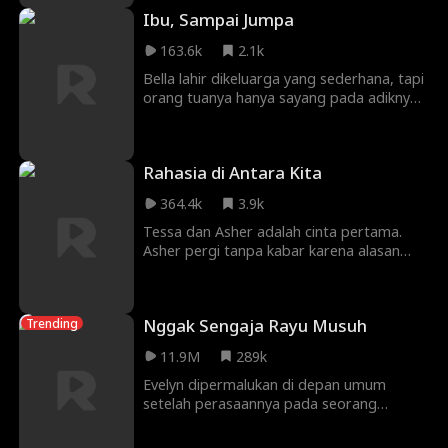
dan eliminasi, satu pilihan salah bisa
Ibu, Sampai Jumpa
menghancurkan segalanya. Akankah
mereka menemukan cinta sejati… atau
163.6k
2.1k
jatuh pada orang yang salah?
Bella lahir dikeluarga yang sederhana, tapi
orang tuanya hanya sayang pada adiknya,
bahkan terus menyalahkan Bella karena
dia tidak sengaja menjatuhkan air dan
membuat ibunya lahir prematur.
Rahasia di Antara Kita
Sedangkan adiknya yang pandai jago
akting terus menerus memfitnah Bella
364.4k
3.9k
yang melakukan kejahatan, bahkan
teganya mencelakai kakaknya sampai mati.
Tessa dan Asher adalah cinta pertama.
Asher pergi tanpa kabar karena alasan
keluarga. Tiga tahun kemudian, mereka
bersatu kembali, tapi Tessa sudah
bertunangan dengan keponakan Asher.
Nggak Sengaja Rayu Musuh
Trending
11.9M
289k
Evelyn dipermalukan di depan umum
setelah perasaannya pada seorang
pemain hoki populer terungkap. Kemudian
dia memberanikan diri mengirim foto seksi