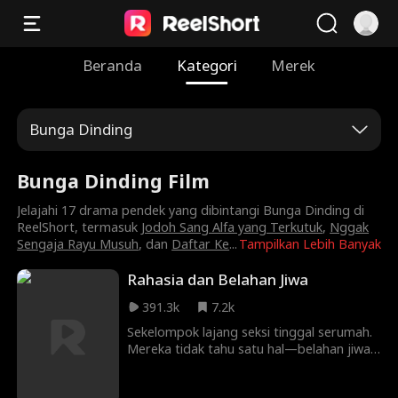
Beranda
Kategori
Merek
Bunga Dinding
Bunga Dinding Film
Jelajahi 17 drama pendek yang dibintangi Bunga Dinding di
ReelShort, termasuk
Jodoh Sang Alfa yang Terkutuk
,
Nggak
Sengaja Rayu Musuh
, dan
Daftar Ke
...
Tampilkan Lebih Banyak
Rahasia dan Belahan Jiwa
391.3k
7.2k
Sekelompok lajang seksi tinggal serumah.
Mereka tidak tahu satu hal—belahan jiwa
mereka sudah ada di antara mereka.
Dalam permainan penuh rahasia, godaan,