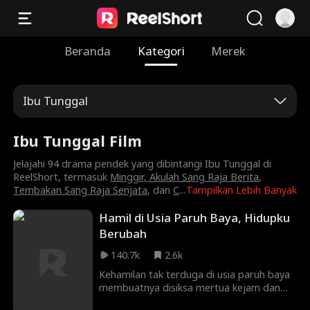
Beranda
Kategori
Merek
Ibu Tunggal
Ibu Tunggal Film
Jelajahi 94 drama pendek yang dibintangi Ibu Tunggal di
ReelShort, termasuk
Minggir, Akulah Sang Raja Berita
,
Tembakan Sang Raja Senjata
, dan
C
...
Tampilkan Lebih Banyak
Hamil di Usia Paruh Baya, Hidupku
Berubah
140.7k
2.6k
Kehamilan tak terduga di usia paruh baya
membuatnya disiksa mertua kejam dan
musuh licik. Di saat terpuruk, ia bertemu